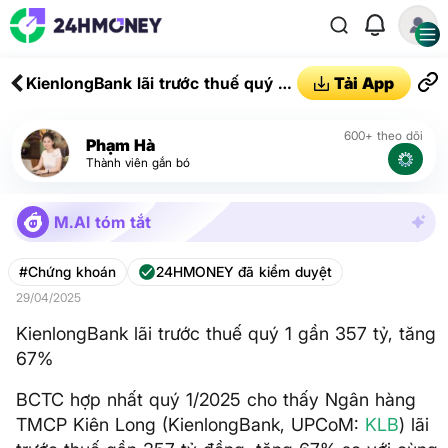
KienlongBank lãi trước thuế quý 1
Tải App
gần 357 tỷ, tăng 67%
600+ theo dõi
Phạm Hà
Thành viên gắn bó
M.AI tóm tắt
#Chứng khoán
24HMONEY đã kiểm duyệt
29/04/2025
KienlongBank lãi trước thuế quý 1 gần 357 tỷ, tăng
67%
BCTC hợp nhất quý 1/2025 cho thấy Ngân hàng
TMCP Kiên Long (KienlongBank, UPCoM:
KLB
) lãi