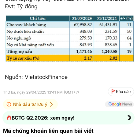
Đvt: Tỷ đồng
Nguồn: VietstockFinance
Báo cáo
Thứ ba, ngày 29/04/2025 13:41 PM (GMT+7)
Nhà đầu tư lưu ý
BCTC Q2.2026: xem ngay!
Mã chứng khoán liên quan bài viết