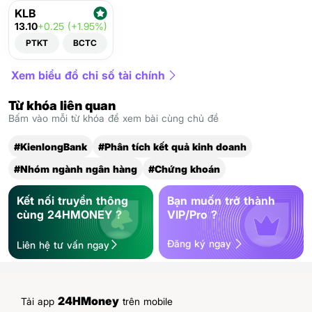
KLB
13.10
+0.25 (+1.95%)
PTKT
BCTC
Xem biểu đồ chỉ số tài chính
Từ khóa liên quan
Bấm vào mỗi từ khóa để xem bài cùng chủ đề
#KienlongBank
#Phân tích kết quả kinh doanh
#Nhóm ngành ngân hàng
#Chứng khoán
Kết nối truyền thông
Bạn muốn trở thành
cùng 24HMONEY ?
VIP/Pro ?
Đăng ký ngay
Liên hệ tư vấn ngay
24HMoney
Tải app
trên mobile