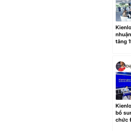
Kienl
nhuận
tăng 
kỳ, h
kế ho
Di
Kienl
bổ su
chức
thườn