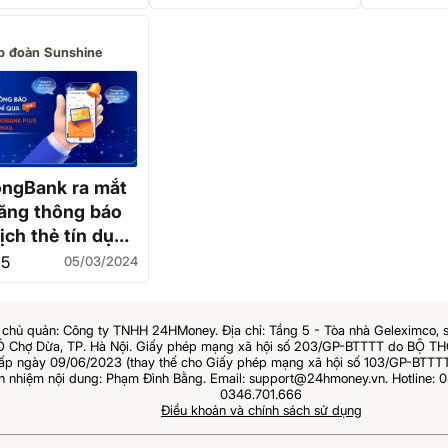
p đoàn Sunshine
ongBank ra mắt
năng thông báo
ịch thẻ tín dụng
phí
15
05/03/2024
chủ quản: Công ty TNHH 24HMoney. Địa chỉ: Tầng 5 - Tòa nhà Geleximco, 
Ô Chợ Dừa, TP. Hà Nội. Giấy phép mạng xã hội số 203/GP-BTTTT do BỘ 
 ngày 09/06/2023 (thay thế cho Giấy phép mạng xã hội số 103/GP-BTTTT
ch nhiệm nội dung: Phạm Đình Bằng. Email: support@24hmoney.vn. Hotline: 0
0346.701.666
Điều khoản và chính sách sử dụng