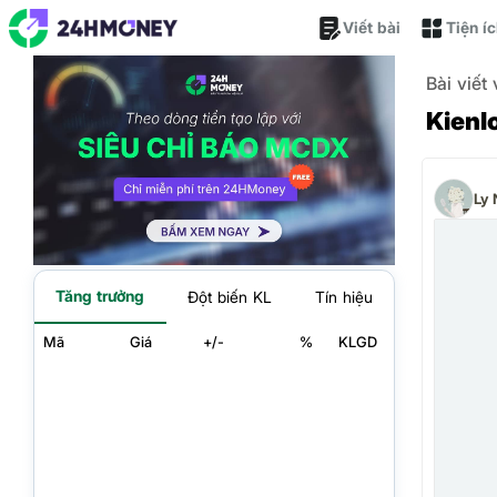
Viết bài
Tiện í
Bài viết
Kienl
Ly 
Tăng trưởng
Đột biến KL
Tín hiệu
Mã
Giá
+/-
%
KLGD