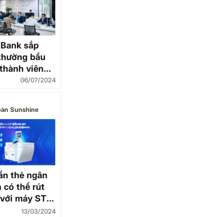
gBank sắp
thường bầu
thành viên
06/07/2024
oàn Sunshine
ần thẻ ngân
 có thể rút
 với máy STM
nlongBank
13/03/2024