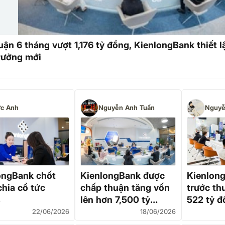
uận 6 tháng vượt 1,176 tỷ đồng, KienlongBank thiết 
rưởng mới
c Anh
Nguyễn Anh Tuấn
Nguyễ
ongBank chốt
KienlongBank được
Kienlong
chia cổ tức
chấp thuận tăng vốn
trước th
%
lên hơn 7,500 tỷ
522 tỷ đ
đồng, đón sóng tăng
46%
22/06/2026
18/06/2026
trưởng giai đoạn mới