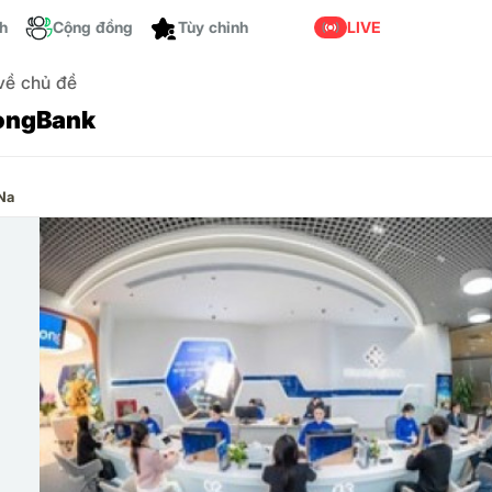
Dành cho bạn
ch
Cộng đồng
LIVE
 về chủ đề
ongBank
Na