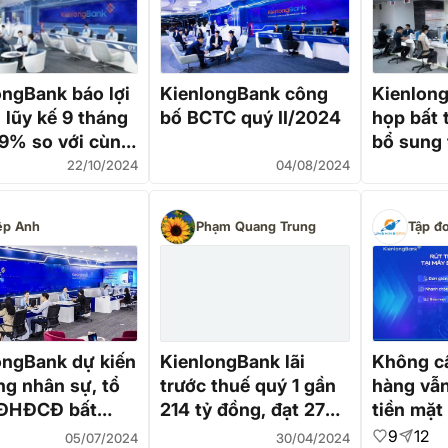
ongBank báo lợi
KienlongBank công
Kienlon
 lũy kế 9 tháng
bố BCTC quý II/2024
họp bất 
19% so với cùng
bổ sung 
oàn thành 95%
HĐQT
22/10/2024
04/08/2024
ạch năm
ệp Anh
Phạm Quang Trung
Tập đ
ongBank dự kiến
KienlongBank lãi
Không c
ng nhân sự, tổ
trước thuế quý 1 gần
hàng vẫn
 ĐHĐCĐ bất
214 tỷ đồng, đạt 27%
tiền mặt
g
kế hoạch năm
của Kie
9
12
05/07/2024
30/04/2024