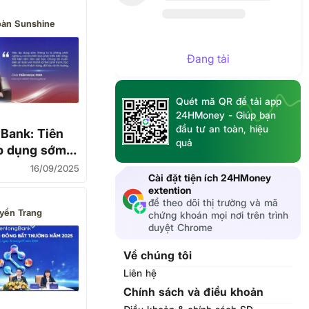
oàn Sunshine
Đang tải
Quét mã QR để tải app
24HMoney - Giúp bạn
đầu tư an toàn, hiệu
Bank: Tiên
quả
p dụng sớm
 14 là cơ hội
16/09/2025
Cài đặt tiện ích 24HMoney
an toàn vốn
extention
để theo dõi thị trường và mã
yền Trang
chứng khoán mọi nơi trên trình
duyệt Chrome
Về chúng tôi
Liên hệ
Chính sách và điều khoản