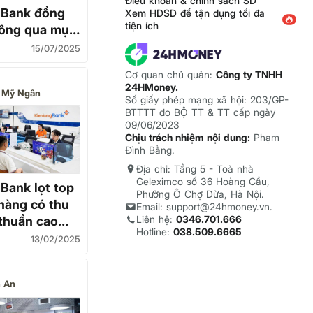
Điều khoản & chính sách SD
gBank đồng
Xem HDSD để tận dụng tối đa
tiện ích
hông qua mục
g vốn và chia
6
15/07/2025
60%
Cơ quan chủ quản:
Công ty TNHH
24HMoney.
 Mỹ Ngân
Số giấy phép mạng xã hội: 203/GP-
BTTTT do BỘ TT & TT cấp ngày
09/06/2023
Chịu trách nhiệm nội dung:
Phạm
Đình Bằng.
Địa chỉ: Tầng 5 - Toà nhà
Geleximco số 36 Hoàng Cầu,
Bank lọt top
Phường Ô Chợ Dừa, Hà Nội.
hàng có thu
Email: support@24hmoney.vn.
Liên hệ:
0346.701.666
 thuần cao
Hotline:
038.509.6665
m 2024
13/02/2025
 An