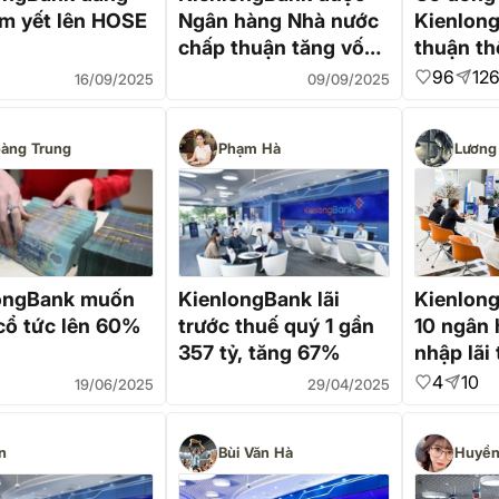
êm yết lên HOSE
Ngân hàng Nhà nước
Kienlon
chấp thuận tăng vốn
thuận t
điều lệ lên 5,822 tỷ
tiêu tăn
96
12
16/09/2025
09/09/2025
đồng
cổ tức 
àng Trung
Phạm Hà
Lương
ongBank muốn
KienlongBank lãi
Kienlong
cổ tức lên 60%
trước thuế quý 1 gần
10 ngân 
357 tỷ, tăng 67%
nhập lãi
nhất nă
4
10
19/06/2025
29/04/2025
n
Bùi Văn Hà
Huyền