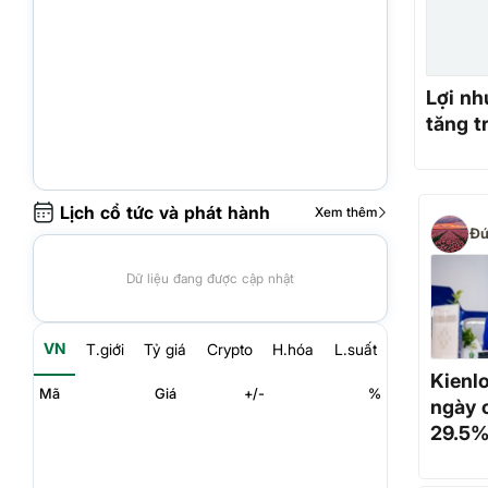
Lợi nh
tăng t
Lịch cổ tức và phát hành
Xem thêm
Đứ
Dữ liệu đang được cập nhật
VN
T.giới
Tỷ giá
Crypto
H.hóa
L.suất
Kienl
Mã
Giá
+/-
%
ngày 
29.5