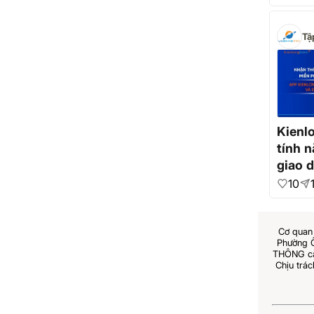
Tậ
Kienl
tính 
giao d
miễn 
10
Cơ quan 
Phường 
THÔNG cấp
Chịu trá