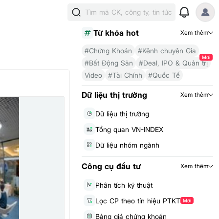
Tìm mã CK, công ty, tin tức
Từ khóa hot
Xem thêm
#Chứng Khoán
#Kênh chuyên Gia
Mới
#Bất Động Sản
#Deal, IPO & Quản trị
Video
#Tài Chính
#Quốc Tế
Dữ liệu thị trường
Xem thêm
Dữ liệu thị trường
Tổng quan VN-INDEX
Dữ liệu nhóm ngành
Công cụ đầu tư
Xem thêm
Phân tích kỹ thuật
Lọc CP theo tín hiệu PTKT
Mới
Bảng giá chứng khoán