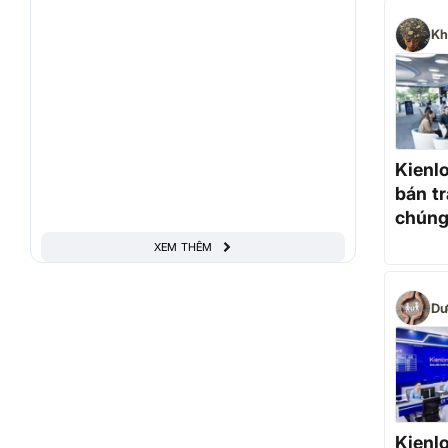
Kh
Kienl
bán tr
chúng
động 
XEM THÊM
Dư
Kienl