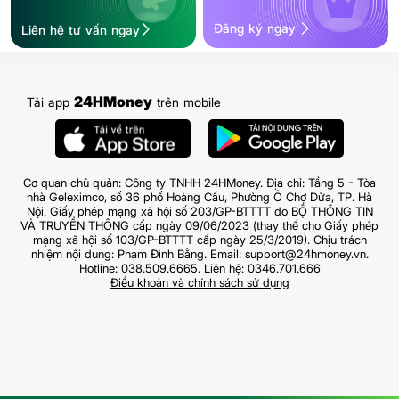
Đăng ký ngay
Liên hệ tư vấn ngay
24HMoney
Tải app
trên mobile
Cơ quan chủ quản: Công ty TNHH 24HMoney. Địa chỉ: Tầng 5 - Tòa
nhà Geleximco, số 36 phố Hoàng Cầu, Phường Ô Chợ Dừa, TP. Hà
Nội. Giấy phép mạng xã hội số 203/GP-BTTTT do BỘ THÔNG TIN
VÀ TRUYỀN THÔNG cấp ngày 09/06/2023 (thay thế cho Giấy phép
mạng xã hội số 103/GP-BTTTT cấp ngày 25/3/2019). Chịu trách
nhiệm nội dung: Phạm Đình Bằng. Email: support@24hmoney.vn.
Hotline: 038.509.6665. Liên hệ: 0346.701.666
Điều khoản và chính sách sử dụng