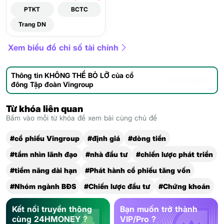
PTKT
BCTC
Trang DN
Xem biểu đồ chỉ số tài chính
Thông tin KHÔNG THỂ BỎ LỠ của cổ
XEM NGAY
đông Tập đoàn Vingroup
Từ khóa liên quan
Bấm vào mỗi từ khóa để xem bài cùng chủ đề
#cổ phiếu Vingroup
#định giá
#dòng tiền
#tầm nhìn lãnh đạo
#nhà đầu tư
#chiến lược phát triển
#tiềm năng dài hạn
#Phát hành cổ phiếu tăng vốn
#Nhóm ngành BĐS
#Chiến lược đầu tư
#Chứng khoán
Kết nối truyền thông
Bạn muốn trở thành
cùng 24HMONEY ?
VIP/Pro ?