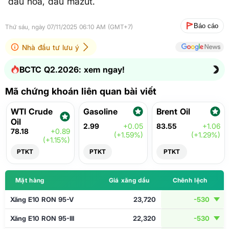
dầu hỏa, dầu mazut.
Báo cáo
Thứ sáu, ngày 07/11/2025 06:10 AM (GMT+7)
Nhà đầu tư lưu ý
BCTC Q2.2026: xem ngay!
Mã chứng khoán liên quan bài viết
WTI Crude
Gasoline
Brent Oil
Oil
2.99
+0.05
83.55
+1.06
78.18
+0.89
(+1.59%)
(+1.29%)
(+1.15%)
PTKT
PTKT
PTKT
Mặt hàng
Giá xăng dầu
Chênh lệch
Xăng E10 RON 95-V
23,720
-530
Xăng E10 RON 95-III
22,320
-530