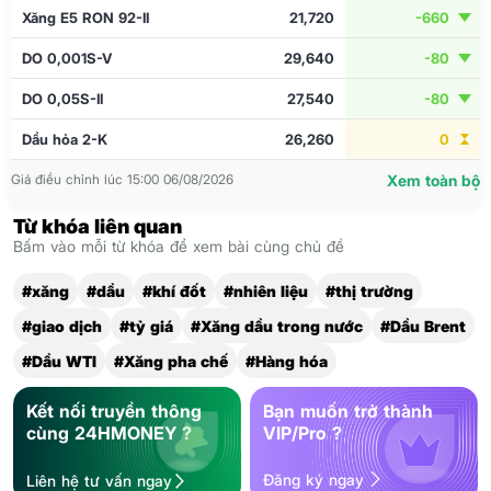
Xăng E5 RON 92-II
21,720
-660
DO 0,001S-V
29,640
-80
DO 0,05S-II
27,540
-80
Dầu hỏa 2-K
26,260
0
Giá điều chỉnh lúc 15:00 06/08/2026
Xem toàn bộ
Từ khóa liên quan
Bấm vào mỗi từ khóa để xem bài cùng chủ đề
#xăng
#dầu
#khí đốt
#nhiên liệu
#thị trường
#giao dịch
#tỷ giá
#Xăng dầu trong nước
#Dầu Brent
#Dầu WTI
#Xăng pha chế
#Hàng hóa
Kết nối truyền thông
Bạn muốn trở thành
cùng 24HMONEY ?
VIP/Pro ?
Đăng ký ngay
Liên hệ tư vấn ngay