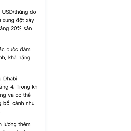
0 USD/thùng do
ếu xung đột xảy
oảng 20% sản
các cuộc đàm
nh, khả năng
u Dhabi
ng 4. Trong khi
ng và có thể
g bối cảnh nhu
.
n lượng thêm