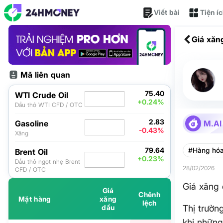
Viết bài
Tiện í
Giá xăn
Mã liên quan
75.40
WTI Crude Oil
+0.24%
Dầu thô WTI CFD / OTC
2.83
Gasoline
M.AI
-0.43%
Xăng
79.64
#Hàng hó
Brent Oil
+0.23%
Dầu thô ngọt nhẹ Brent
28/02/2026
CFD / OTC
Giá xăng 
Giá
Chênh
Mặt hàng
xăng
lệch
dầu
Thị trườn
khi những