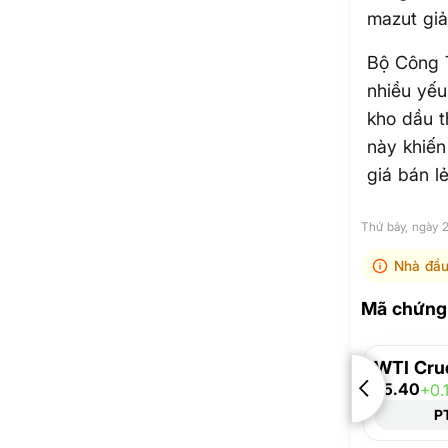
mazut gi
Bộ Công T
nhiều yếu
kho dầu t
này khiến
giá bán l
Thứ bảy, ngày 
Nhà đầu
Mã chứng 
WTI Cru
75.40
+0.
P