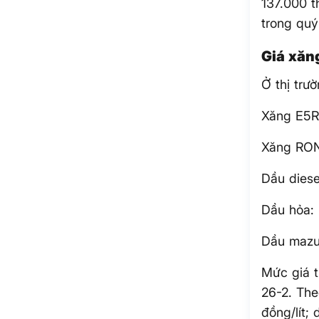
137.000 t
trong quý
Giá xăn
Ở thị trư
Xăng E5R
Xăng RON9
Dầu diese
Dầu hỏa: 
Dầu mazu
Mức giá t
26-2. Th
đồng/lít;