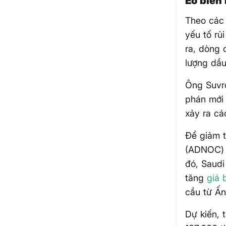
Eo biển
Theo các 
yếu tố rủ
ra, dòng
lượng dầu
Ông Suvro
phán mới 
xảy ra cá
Để giảm t
(ADNOC) c
đó, Saudi
tăng
giá 
cầu từ Ấ
Dự kiến, 