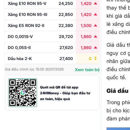
Xăng E10 RON 95-V
24,250
1,420
thay thế 
Xăng E10 RON 95-III
22,850
1,420
khi giá d
lẻ xăng d
Xăng E5 RON 92-II
22,380
1,500
điều chỉn
DO 0,001S-V
29,720
1,860
Giá dầu t
DO 0,05S-II
27,620
1,860
nguy cơ g
Dầu hỏa 2-K
27,400
0
nhân giữa
điều chỉn
Giá điều chỉnh lúc 15:00 30/07/2026
Xem toàn bộ
quốc tế.
Quét mã QR để tải app
Giá dầu 
24HMoney - Giúp bạn đầu tư
an toàn, hiệu quả
Trong phi
bị cho kị
đàm phán 