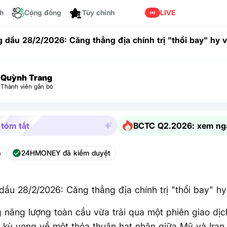
Dành cho bạn
ch
Cộng đồng
LIVE
g dầu 28/2/2026: Căng thẳng địa chính trị "thổi bay" hy 
Quỳnh Trang
Thành viên gắn bó
 tóm tắt
BCTC Q2.2026: xem ng
a
24HMONEY đã kiểm duyệt
dầu 28/2/2026: Căng thẳng địa chính trị "thổi bay" hy
g năng lượng toàn cầu vừa trải qua một phiên giao dị
 kỳ vọng về một thỏa thuận hạt nhân giữa Mỹ và Iran 