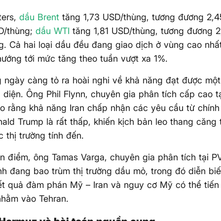
ters,
dầu Brent
tăng 1,73 USD/thùng, tương đương 2,
D/thùng;
dầu WTI
tăng 1,81 USD/thùng, tương đương 2
. Cả hai loại dầu đều đang giao dịch ở vùng cao nhấ
ướng tới mức tăng theo tuần vượt xa 1%.
g ngày càng tỏ ra hoài nghi về khả năng đạt được một
 diện. Ông Phil Flynn, chuyên gia phân tích cấp cao tạ
o rằng khả năng Iran chấp nhận các yêu cầu từ chín
ald Trump là rất thấp, khiến kịch bản leo thang căng
 thị trường tính đến.
 điểm, ông Tamas Varga, chuyên gia phân tích tại P
nh đang bao trùm thị trường dầu mỏ, trong đó diễn bi
ết quả đàm phán Mỹ – Iran và nguy cơ Mỹ có thể tiế
nhằm vào Tehran.