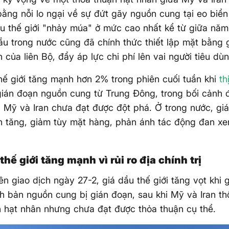
bằng nỗi lo ngại về sự đứt gãy nguồn cung tại eo biể
ầu thế giới "nhảy múa" ở mức cao nhất kể từ giữa năm
ầu trong nước cũng đã chính thức thiết lập mặt bằng 
h của liên Bộ, đẩy áp lực chi phí lên vai người tiêu dùn
hế giới tăng mạnh hơn 2% trong phiên cuối tuần khi
th
ián đoạn nguồn cung từ Trung Đông, trong bối cảnh
 Mỹ và Iran chưa đạt được đột phá. Ở trong nước, gi
h tăng, giảm tùy mặt hàng, phản ánh tác động đan xe
thế giới tăng mạnh vì rủi ro địa chính trị
ên giao dịch ngày 27-2, giá dầu thế giới tăng vọt khi 
ch bản nguồn cung bị gián đoạn, sau khi Mỹ và Iran th
hạt nhân nhưng chưa đạt được thỏa thuận cụ thể.