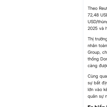
Theo Reu
72,48 US
USD/thùng
2025 và h
Thị trườn
nhân toàn
Group, ch
thống Don
càng được
Cùng quan
sự bất đị
lớn vào k
quân sự 