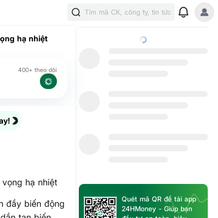
Tìm mã CK, công ty, tin tức
vọng hạ nhiệt
400+ theo dõi
ay!
 vọng hạ nhiệt
Quét mã QR để tải app
ch đầy biến động
24HMoney - Giúp bạn
dần tan biến,