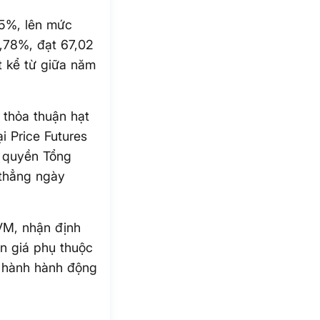
45%, lên mức
,78%, đạt 67,02
t kể từ giữa năm
 thỏa thuận hạt
i Price Futures
h quyền Tổng
 thẳng ngày
VM, nhận định
ến giá phụ thuộc
n hành hành động