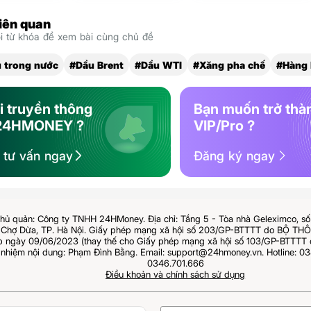
liên quan
 từ khóa để xem bài cùng chủ đề
 trong nước
#Dầu Brent
#Dầu WTI
#Xăng pha chế
#Hàng
i truyền thông
Bạn muốn trở thà
24HMONEY ?
VIP/Pro ?
ệ tư vấn ngay
Đăng ký ngay
hủ quản: Công ty TNHH 24HMoney. Địa chỉ: Tầng 5 - Tòa nhà Geleximco, s
Chợ Dừa, TP. Hà Nội. Giấy phép mạng xã hội số 203/GP-BTTTT do BỘ T
ngày 09/06/2023 (thay thế cho Giấy phép mạng xã hội số 103/GP-BTTTT 
 nhiệm nội dung: Phạm Đình Bằng. Email: support@24hmoney.vn. Hotline: 03
0346.701.666
Điều khoản và chính sách sử dụng