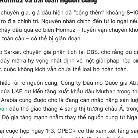
 Hormuz và bài toán nguồn cung
chuyên gia, giá dầu hiện đã “cộng thêm” khoảng 8–1
i ro địa chính trị. Nguyên nhân chính đến từ lo ngại n
 chảy dầu qua eo biển Hormuz – tuyến vận chuyển kh
 toàn cầu – có thể bị gián đoạn.
 Sarkar, chuyên gia phân tích tại DBS, cho rằng dù 
đây mở ra hy vọng nhất định về một giải pháp hòa bì
c cuộc không kích vẫn chưa thể loại bỏ hoàn toàn.
hiểu rủi ro nguồn cung, Công ty Dầu mỏ Quốc gia Ab
ủa UAE dự kiến tăng xuất khẩu dầu Murban trong thá
 Arabia cũng được cho là đang cân nhắc nâng sản lượ
bán
dầu thô giao tháng 4 sang thị trường châu Á, tron
n Độ gia tăng mạnh nhằm thay thế nguồn cung từ Nga
tại cuộc họp ngày 1-3, OPEC+ có thể xem xét tăng sả