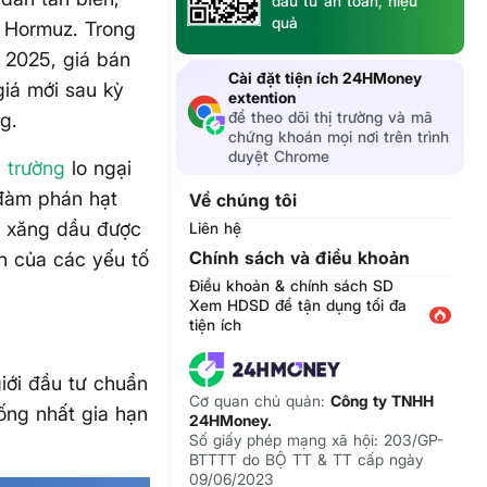
đầu tư an toàn, hiệu
quả
n Hormuz. Trong
 2025, giá bán
Cài đặt tiện ích 24HMoney
giá mới sau kỳ
extention
để theo dõi thị trường và mã
g.
chứng khoán mọi nơi trên trình
duyệt Chrome
ị trường
lo ngại
 đàm phán hạt
Về chúng tôi
á xăng dầu được
Liên hệ
Chính sách và điều khoản
n của các yếu tố
Điều khoản & chính sách SD
Xem HDSD để tận dụng tối đa
tiện ích
giới đầu tư chuẩn
Cơ quan chủ quản:
Công ty TNHH
ống nhất gia hạn
24HMoney.
Số giấy phép mạng xã hội: 203/GP-
BTTTT do BỘ TT & TT cấp ngày
09/06/2023