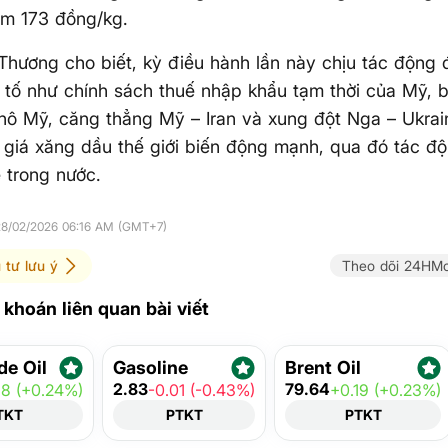
ảm 173 đồng/kg.
hương cho biết, kỳ điều hành lần này chịu tác động 
 tố như chính sách thuế nhập khẩu tạm thời của Mỹ, 
hô Mỹ, căng thẳng Mỹ – Iran và xung đột Nga – Ukrai
 giá xăng dầu thế giới biến động mạnh, qua đó tác độn
ẻ trong nước.
28/02/2026 06:16 AM (GMT+7)
 tư lưu ý
Theo dõi 24HMo
khoán liên quan bài viết
de Oil
Gasoline
Brent Oil
2.83
79.64
18 (+0.24%)
-0.01 (-0.43%)
+0.19 (+0.23%)
TKT
PTKT
PTKT