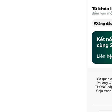
Từ khóa 
Bấm vào mỗi
#Xăng dầu
Kết nố
cùng 
Liên h
Cơ quan c
Phường Ô 
THÔNG cấp 
Chịu trách