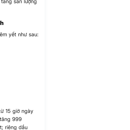
 tăng sản lượng
nh
iêm yết như sau:
từ 15 giờ ngày
 tăng 999
t; riêng dầu