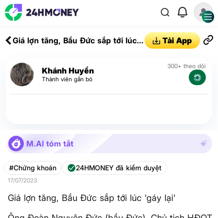
Giá lợn tăng, Bầu Đức sắp tới lúc
Tải App
'gáy lại'
300+ theo dõi
Khánh Huyền
Thành viên gắn bó
M.AI tóm tắt
#Chứng khoán
24HMONEY đã kiểm duyệt
17/07/2023
Giá lợn tăng, Bầu Đức sắp tới lúc 'gáy lại'
Ông Đoàn Nguyên Đức (bầu Đức), Chủ tịch HĐQT