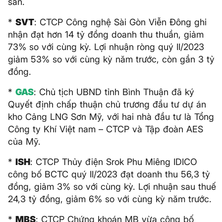
sàn.
*
SVT
: CTCP Công nghệ Sài Gòn Viễn Đông ghi
nhận đạt hơn 14 tỷ đồng doanh thu thuần, giảm
73% so với cùng kỳ. Lợi nhuận ròng quý II/2023
giảm 53% so với cùng kỳ năm trước, còn gần 3 tỷ
đồng.
*
GAS
: Chủ tịch UBND tỉnh Bình Thuận đã ký
Quyết định chấp thuận chủ trương đầu tư dự án
kho Cảng LNG Sơn Mỹ, với hai nhà đầu tư là Tổng
Công ty Khí Việt nam – CTCP và Tập đoàn AES
của Mỹ.
*
ISH
: CTCP Thủy điện Srok Phu Miêng IDICO
công bố BCTC quý II/2023 đạt doanh thu 56,3 tỷ
đồng, giảm 3% so với cùng kỳ. Lợi nhuận sau thuế
24,3 tỷ đồng, giảm 6% so với cùng kỳ năm trước.
*
MBS
: CTCP Chứng khoán MB vừa công bố