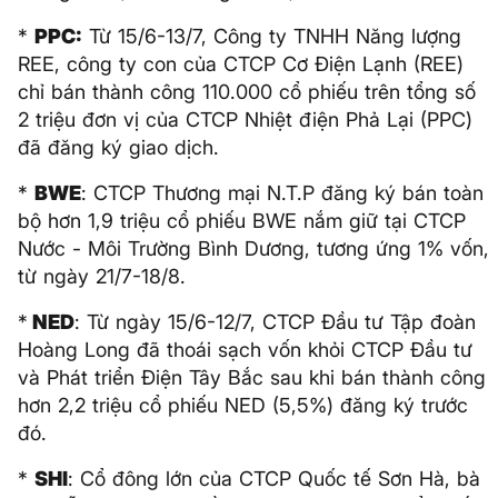
*
PPC:
Từ 15/6-13/7, Công ty TNHH Năng lượng
REE, công ty con của CTCP Cơ Điện Lạnh (REE)
chỉ bán thành công 110.000 cổ phiếu trên tổng số
2 triệu đơn vị của CTCP Nhiệt điện Phả Lại (PPC)
đã đăng ký giao dịch.
*
BWE
: CTCP Thương mại N.T.P đăng ký bán toàn
bộ hơn 1,9 triệu cổ phiếu BWE nắm giữ tại CTCP
Nước - Môi Trường Bình Dương, tương ứng 1% vốn,
từ ngày 21/7-18/8.
*
NED
: Từ ngày 15/6-12/7, CTCP Đầu tư Tập đoàn
Hoàng Long đã thoái sạch vốn khỏi CTCP Đầu tư
và Phát triển Điện Tây Bắc sau khi bán thành công
hơn 2,2 triệu cổ phiếu NED (5,5%) đăng ký trước
đó.
*
SHI
: Cổ đông lớn của CTCP Quốc tế Sơn Hà, bà