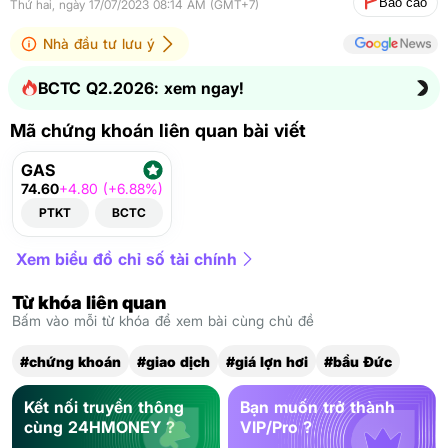
Báo cáo
Thứ hai, ngày 17/07/2023 08:14 AM (GMT+7)
Nhà đầu tư lưu ý
BCTC Q2.2026: xem ngay!
Mã chứng khoán liên quan bài viết
GAS
74.60
+4.80 (+6.88%)
PTKT
BCTC
Xem biểu đồ chỉ số tài chính
Từ khóa liên quan
Bấm vào mỗi từ khóa để xem bài cùng chủ đề
#chứng khoán
#giao dịch
#giá lợn hơi
#bầu Đức
Kết nối truyền thông
Bạn muốn trở thành
cùng 24HMONEY ?
VIP/Pro ?