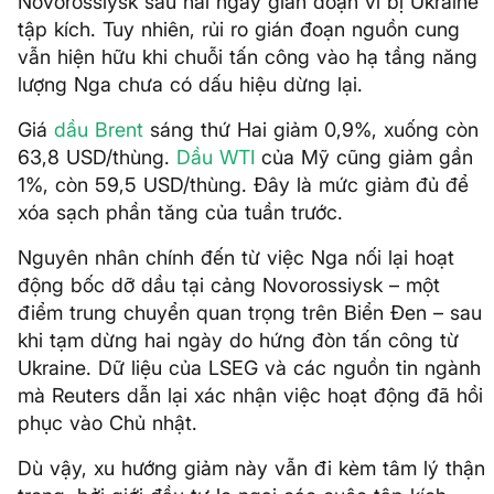
Novorossiysk sau hai ngày gián đoạn vì bị Ukraine
tập kích. Tuy nhiên, rủi ro gián đoạn nguồn cung
vẫn hiện hữu khi chuỗi tấn công vào hạ tầng năng
lượng Nga chưa có dấu hiệu dừng lại.
Giá
dầu Brent
sáng thứ Hai giảm 0,9%, xuống còn
63,8 USD/thùng.
Dầu WTI
của Mỹ cũng giảm gần
1%, còn 59,5 USD/thùng. Đây là mức giảm đủ để
xóa sạch phần tăng của tuần trước.
Nguyên nhân chính đến từ việc Nga nối lại hoạt
động bốc dỡ dầu tại cảng Novorossiysk – một
điểm trung chuyển quan trọng trên Biển Đen – sau
khi tạm dừng hai ngày do hứng đòn tấn công từ
Ukraine. Dữ liệu của LSEG và các nguồn tin ngành
mà Reuters dẫn lại xác nhận việc hoạt động đã hồi
phục vào Chủ nhật.
Dù vậy, xu hướng giảm này vẫn đi kèm tâm lý thận