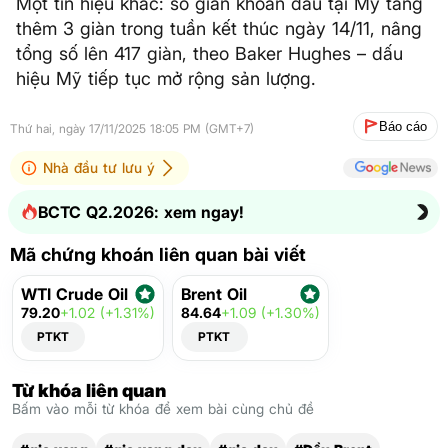
Một tín hiệu khác: số giàn khoan dầu tại Mỹ tăng
thêm 3 giàn trong tuần kết thúc ngày 14/11, nâng
tổng số lên 417 giàn, theo Baker Hughes – dấu
hiệu Mỹ tiếp tục mở rộng sản lượng.
Báo cáo
Thứ hai, ngày 17/11/2025 18:05 PM (GMT+7)
Nhà đầu tư lưu ý
BCTC Q2.2026: xem ngay!
Mã chứng khoán liên quan bài viết
WTI Crude Oil
Brent Oil
79.20
+1.02 (+1.31%)
84.64
+1.09 (+1.30%)
PTKT
PTKT
Từ khóa liên quan
Bấm vào mỗi từ khóa để xem bài cùng chủ đề