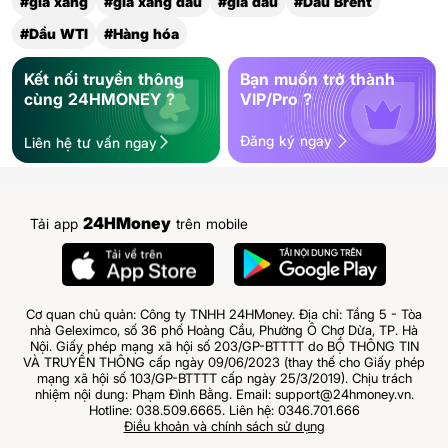
#gia xang
#gia xang dau
#gia dau
#Dầu Brent
#Dầu WTI
#Hàng hóa
Kết nối truyền thông
Bạn muốn trở thành
cùng 24HMONEY ?
VIP/Pro ?
Đăng ký ngay
Liên hệ tư vấn ngay
24HMoney
Tải app
trên mobile
Cơ quan chủ quản: Công ty TNHH 24HMoney. Địa chỉ: Tầng 5 - Tòa
nhà Geleximco, số 36 phố Hoàng Cầu, Phường Ô Chợ Dừa, TP. Hà
Nội. Giấy phép mạng xã hội số 203/GP-BTTTT do BỘ THÔNG TIN
VÀ TRUYỀN THÔNG cấp ngày 09/06/2023 (thay thế cho Giấy phép
mạng xã hội số 103/GP-BTTTT cấp ngày 25/3/2019). Chịu trách
nhiệm nội dung: Phạm Đình Bằng. Email: support@24hmoney.vn.
Hotline: 038.509.6665. Liên hệ: 0346.701.666
Điều khoản và chính sách sử dụng