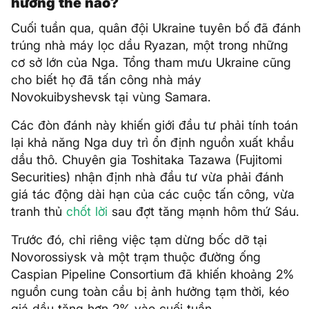
hưởng thế nào?
Cuối tuần qua, quân đội Ukraine tuyên bố đã đánh
trúng nhà máy lọc dầu Ryazan, một trong những
cơ sở lớn của Nga. Tổng tham mưu Ukraine cũng
cho biết họ đã tấn công nhà máy
Novokuibyshevsk tại vùng Samara.
Các đòn đánh này khiến giới đầu tư phải tính toán
lại khả năng Nga duy trì ổn định nguồn xuất khẩu
dầu thô. Chuyên gia Toshitaka Tazawa (Fujitomi
Securities) nhận định nhà đầu tư vừa phải đánh
giá tác động dài hạn của các cuộc tấn công, vừa
tranh thủ
chốt lời
sau đợt tăng mạnh hôm thứ Sáu.
Trước đó, chỉ riêng việc tạm dừng bốc dỡ tại
Novorossiysk và một trạm thuộc đường ống
Caspian Pipeline Consortium đã khiến khoảng 2%
nguồn cung toàn cầu bị ảnh hưởng tạm thời, kéo
giá dầu tăng hơn 2% vào cuối tuần.