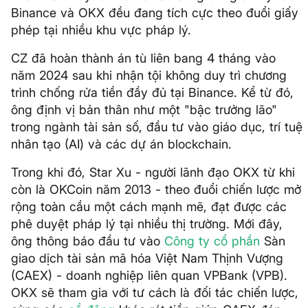
Binance và OKX đều đang tích cực theo đuổi giấy
phép tại nhiều khu vực pháp lý.
CZ đã hoàn thành án tù liên bang 4 tháng vào
năm 2024 sau khi nhận tội không duy trì chương
trình chống rửa tiền đầy đủ tại Binance. Kể từ đó,
ông định vị bản thân như một "bậc trưởng lão"
trong ngành tài sản số, đầu tư vào giáo dục, trí tuệ
nhân tạo (AI) và các dự án blockchain.
Trong khi đó, Star Xu - người lãnh đạo OKX từ khi
còn là OKCoin năm 2013 - theo đuổi chiến lược mở
rộng toàn cầu một cách mạnh mẽ, đạt được các
phê duyệt pháp lý tại nhiều thị trường. Mới đây,
ông thông báo đầu tư vào
Công ty cổ phần
Sàn
giao dịch tài sản mã hóa Việt Nam Thịnh Vượng
(CAEX) - doanh nghiệp liên quan VPBank (VPB).
OKX sẽ tham gia với tư cách là đối tác chiến lược,