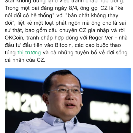
Star không dừng lại ở việc tranh chấp hợp đồng.
Trong một bài đăng ngày 8/4, ông gọi CZ là "kẻ
nói dối có hệ thống" với "bản chất không thay
đổi", liệt kê một loạt phát ngôn mà ông cho là sai
sự thật, bao gồm câu chuyện CZ gia nhập và rời
OKCoin, tranh chấp hợp đồng với Roger Ver - nhà
đầu tư đầu tiên vào Bitcoin, các cáo buộc thao
túng
thị trường
và cả những tuyên bố về đời sống
cá nhân của CZ.