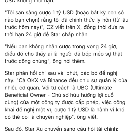
USD không thời hạn.
"Tôi sẵn sàng cược 1 tỷ USD (hoặc bất kỳ con số
nào bạn chọn) rằng tôi đã chính thức ly hôn (từ lâu
trước hôm nay)", CZ viết trên X, đồng thời đưa ra
thời hạn 24 giờ để Star chấp nhận.
"Nếu bạn không nhận cược trong vòng 24 giờ,
điều đó cho thấy ai là người đã bóp méo sự thật
trước công chúng", ông nói thêm.
Star phản hồi chỉ sau vài phút, bác bỏ đề nghị
này. "Cả OKX và Binance đều chịu sự quản lý của
nhiều cơ quan. Với tư cách là UBO (Ultimate
Beneficial Owner - Chủ sở hữu hưởng lợi cuối
cùng) của một công ty được cấp phép, việc công
khai đề nghị một vụ cược 1 tỷ USD là hành vi khó
có thể coi là chuyên nghiệp", ông viết.
Sau đó, Star Xu chuyển sang câu hỏi tài chính: