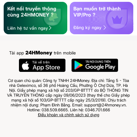
Kết nối truyền thông
Bạn muốn trở thành
cùng 24HMONEY ?
VIP/Pro ?
Đăng ký ngay
Liên hệ tư vấn ngay
24HMoney
Tải app
trên mobile
Cơ quan chủ quản: Công ty TNHH 24HMoney. Địa chỉ: Tầng 5 - Tòa
nhà Geleximco, số 36 phố Hoàng Cầu, Phường Ô Chợ Dừa, TP. Hà
Nội. Giấy phép mạng xã hội số 203/GP-BTTTT do BỘ THÔNG TIN
VÀ TRUYỀN THÔNG cấp ngày 09/06/2023 (thay thế cho Giấy phép
mạng xã hội số 103/GP-BTTTT cấp ngày 25/3/2019). Chịu trách
nhiệm nội dung: Phạm Đình Bằng. Email: support@24hmoney.vn.
Hotline: 038.509.6665. Liên hệ: 0346.701.666
Điều khoản và chính sách sử dụng