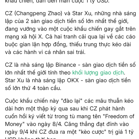
khẩu chiến, dẫn đến màn cược 1 tỷ USD.
CZ (Changpeng Zhao) và Star Xu, những nhà sáng
lập của 2 sàn giao dịch tiền số lớn nhất thế giới,
đang vướng vào một cuộc khẩu chiến gay gắt trên
mạng xã hội X. Cả hai tranh cãi qua lại về các cáo
buộc gian lận hợp đồng, thiếu trung thực kéo dài
và các hành vi cá nhân sai trái.
CZ là nhà sáng lập Binance - sàn giao dịch tiền số
lớn nhất thế giới tính theo
khối lượng giao dịch
.
Star Xu là nhà sáng lập OKX - sàn giao dịch tiền
số lớn thứ 4 toàn cầu.
Cuộc khẩu chiến này "đào lại" các mâu thuẫn kéo
dài hơn một thập kỷ qua sau khi CZ phát hành
cuốn hồi ký viết từ trong tù mang tên "Freedom of
Money" vào ngày 8/4. Căng thẳng đạt đỉnh vào
ngày 9/4 khi CZ đưa ra một "kèo cược" trị giá 1 tỷ