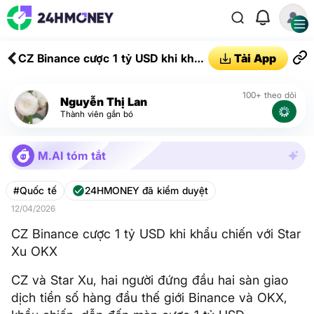
CZ Binance cược 1 tỷ USD khi khẩu
Tải App
chiến với Star Xu OKX
100+ theo dõi
Nguyễn Thị Lan
Thành viên gắn bó
M.AI tóm tắt
#Quốc tế
24HMONEY đã kiểm duyệt
12/04/2026
CZ Binance cược 1 tỷ USD khi khẩu chiến với Star
Xu OKX
CZ và Star Xu, hai người đứng đầu hai sàn giao
dịch tiền số hàng đầu thế giới Binance và OKX,