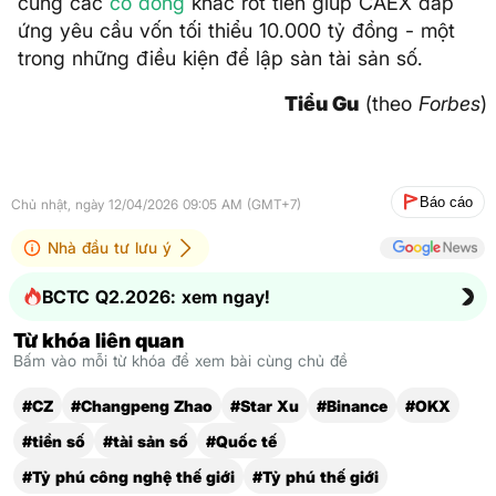
cùng các
cổ đông
khác rót tiền giúp CAEX đáp
ứng yêu cầu vốn tối thiểu 10.000 tỷ đồng - một
trong những điều kiện để lập sàn tài sản số.
Tiểu Gu
(theo
Forbes
)
Báo cáo
Chủ nhật, ngày 12/04/2026 09:05 AM (GMT+7)
Nhà đầu tư lưu ý
BCTC Q2.2026: xem ngay!
Từ khóa liên quan
Bấm vào mỗi từ khóa để xem bài cùng chủ đề
#CZ
#Changpeng Zhao
#Star Xu
#Binance
#OKX
#tiền số
#tài sản số
#Quốc tế
#Tỷ phú công nghệ thế giới
#Tỷ phú thế giới