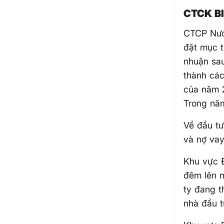
CTCK BI
CTCP Nướ
đặt mục t
nhuận sau
thành các
của năm 2
Trong nă
Về đầu t
và nợ vay
Khu vực 
đêm lên 
ty đang t
nhà đầu t