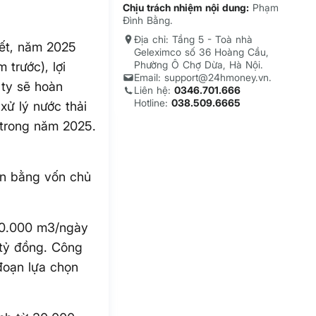
Chịu trách nhiệm nội dung:
Phạm
Đình Bằng.
Địa chỉ: Tầng 5 - Toà nhà
ết, năm 2025
Geleximco số 36 Hoàng Cầu,
Phường Ô Chợ Dừa, Hà Nội.
 trước), lợi
Email: support@24hmoney.vn.
 ty sẽ hoàn
Liên hệ:
0346.701.666
Hotline:
038.509.6665
xử lý nước thải
 trong năm 2025.
on bằng vốn chủ
40.000 m3/ngày
tỷ đồng. Công
đoạn lựa chọn