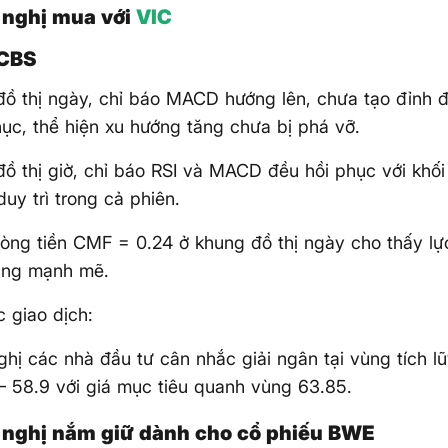
nghị mua với
VIC
CBS
ồ thị ngày, chỉ báo MACD hướng lên, chưa tạo đỉnh đ
hục, thể hiện xu hướng tăng chưa bị phá vỡ.
ồ thị giờ, chỉ báo RSI và MACD đều hồi phục với khố
duy trì trong cả phiên.
òng tiền CMF = 0.24 ở khung đồ thị ngày cho thấy l
ùng mạnh mẽ.
c giao dịch:
hị các nhà đầu tư cân nhắc giải ngân tại vùng tích l
– 58.9 với giá mục tiêu quanh vùng 63.85.
nghị nắm giữ dành cho cổ phiếu BWE