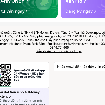
24HMONEY ?
VIP/Pro ?
ệ tư vấn ngay
Đăng ký ngay
hủ quản: Công ty TNHH 24HMoney. Địa chỉ: Tầng 5 - Tòa nhà Geleximco, s
Chợ Dừa, TP. Hà Nội. Giấy phép mạng xã hội số 203/GP-BTTTT do BỘ T
ngày 09/06/2023 (thay thế cho Giấy phép mạng xã hội số 103/GP-BTTTT 
 nhiệm nội dung: Phạm Đình Bằng. Email: support@24hmoney.vn. Hotline: 03
0346.701.666
Điều khoản và chính sách sử dụng
Quét mã QR để tải app
24HMoney - Giúp bạn
đầu tư an toàn, hiệu
quả
ài đặt tiện ích 24HMoney
xtention
ể theo dõi thị trường và mã
hứng khoán mọi nơi trên trình