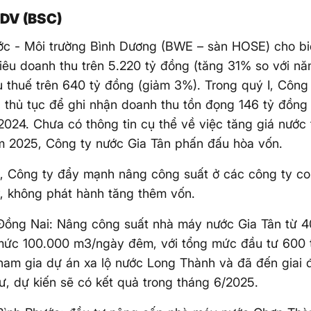
DV (BSC)
c - Môi trường Bình Dương (BWE – sàn HOSE) cho bi
iêu doanh thu trên 5.220 tỷ đồng (tăng 31% so với năm
 thuế trên 640 tỷ đồng (giảm 3%). Trong quý I, Công
 thủ tục để ghi nhận doanh thu tồn đọng 146 tỷ đồng 
024. Chưa có thông tin cụ thể về việc tăng giá nước
m 2025, Công ty nước Gia Tân phấn đấu hòa vốn.
ư, Công ty đẩy mạnh nâng công suất ở các công ty c
, không phát hành tăng thêm vốn.
Đồng Nai: Nâng công suất nhà máy nước Gia Tân từ 
mức 100.000 m3/ngày đêm, với tổng mức đầu tư 600 
ham gia dự án xa lộ nước Long Thành và đã đến giai 
ư, dự kiến sẽ có kết quả trong tháng 6/2025.