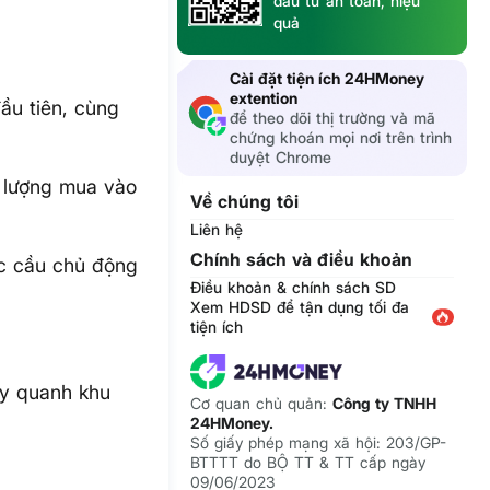
đầu tư an toàn, hiệu
quả
Cài đặt tiện ích 24HMoney
extention
ầu tiên, cùng
để theo dõi thị trường và mã
chứng khoán mọi nơi trên trình
duyệt Chrome
i lượng mua vào
Về chúng tôi
Liên hệ
Chính sách và điều khoản
ực cầu chủ động
Điều khoản & chính sách SD
Xem HDSD để tận dụng tối đa
tiện ích
ũy quanh khu
Cơ quan chủ quản:
Công ty TNHH
24HMoney.
Số giấy phép mạng xã hội: 203/GP-
BTTTT do BỘ TT & TT cấp ngày
09/06/2023