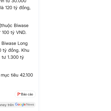
nh từ 30.000
à 120 tỷ đồng,
(thuộc Biwase
 100 tỷ VND.
c Biwase Long
0 tỷ đồng. Khu
tư 1.300 tỷ
 mục tiêu 42.100
Báo cáo
ney trên