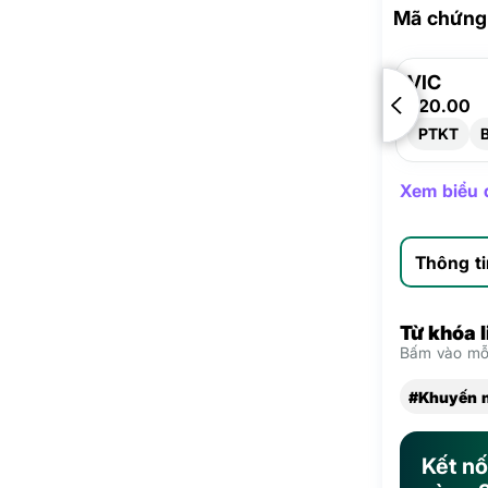
Mã chứng 
VIC
220.00
PTKT
Xem biểu đ
Thông t
Từ khóa 
Bấm vào mỗi
#Khuyến n
Kết nố