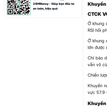
Khuyến 
24HMoney - Giúp bạn đầu tư
an toàn, hiệu quả
CTCK V
Ở khung đ
RSI hồi p
Ở khung đ
lớn được 
Chỉ báo d
vẫn vô c
Chiến lượ
Khuyến ng
vực 57.9 
Khuyến 