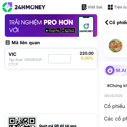
Viết bài
Tiện í
Cổ phiế
Mã liên quan
220.00
VIC
0.00%
Tập đoàn VINGROUP -
CTCP
M.AI
#Chứng k
08/04/2025
Cổ phiếu 
Các cổ ph
Quét mã QR để tải app