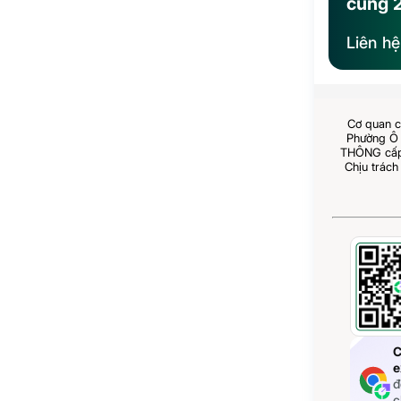
cùng 
Liên h
Cơ quan c
Phường Ô 
THÔNG cấp 
Chịu trách
C
e
đ
c