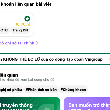
khoán liên quan bài viết
(0.00%)
BCTC
Trang DN
ồ chỉ số tài chính
in KHÔNG THỂ BỎ LỠ của cổ đông Tập đoàn Vingroup
liên quan
 từ khóa để xem bài cùng chủ đề
ghị cổ phiếu
#Phân tích cơ bản
#Chứng khoán
i truyền thông
Bạn muốn trở thà