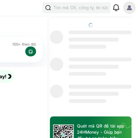
Tìm mã CK, công ty, tin tức
100+ theo dõi
ay!
Quét mã QR để tải app
24HMoney - Giúp bạn