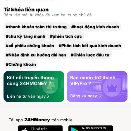
Từ khóa liên quan
Bấm vào mỗi từ khóa để xem bài cùng chủ đề
#thanh khoản toàn thị trường
#hoạt động kinh doanh
#chu kỳ tăng mạnh
#phiên tích cực
#cổ phiếu chứng khoán
#Phân tích kết quả kinh doanh
#Nhận định xu hướng dài hạn
#Chiến lược đầu tư
#Chứng khoán
Kết nối truyền thông
Bạn muốn trở thành
cùng 24HMONEY ?
VIP/Pro ?
Đăng ký ngay
Liên hệ tư vấn ngay
24HMoney
Tải app
trên mobile