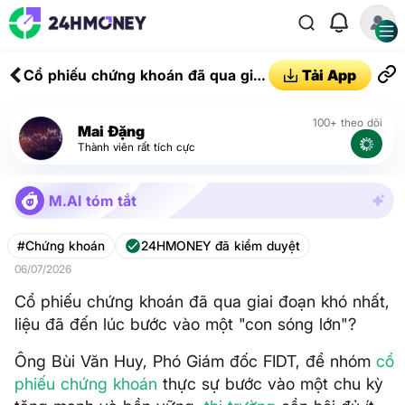
Cổ phiếu chứng khoán đã qua giai
Tải App
đoạn khó nhất, liệu đã đến lúc
bước vào một "con sóng lớn"?
100+ theo dõi
Mai Đặng
Thành viên rất tích cực
M.AI tóm tắt
#Chứng khoán
24HMONEY đã kiểm duyệt
06/07/2026
Cổ phiếu chứng khoán đã qua giai đoạn khó nhất,
liệu đã đến lúc bước vào một "con sóng lớn"?
Ông Bùi Văn Huy, Phó Giám đốc FIDT, để nhóm
cổ
phiếu
chứng khoán
thực sự bước vào một chu kỳ