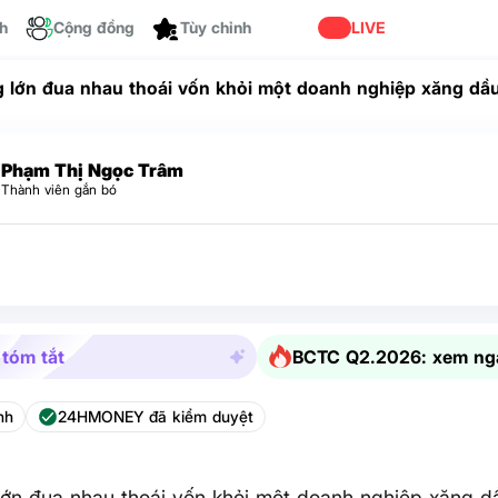
ch
Cộng đồng
Tùy chỉnh
LIVE
 lớn đua nhau thoái vốn khỏi một doanh nghiệp xăng dầ
Phạm Thị Ngọc Trâm
Thành viên gắn bó
 tóm tắt
BCTC Q2.2026: xem ng
nh
24HMONEY đã kiểm duyệt
ớn đua nhau thoái vốn khỏi một doanh nghiệp xăng d