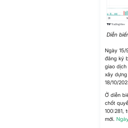
Diễn biế
Ngày 15/
đăng ký 
giao dịch
xây dựng 
18/10/202
Ở diễn bi
chốt quy
100:281, 
mới.
Ngày