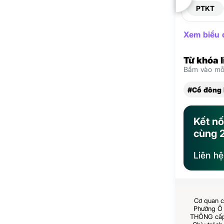
PTKT
Xem biểu đ
Từ khóa 
Bấm vào mỗi
#Cổ đông 
Kết nố
cùng 
Liên h
Cơ quan c
Phường Ô 
THÔNG cấp 