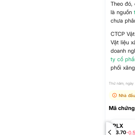
Theo đó, 
là nguồn
chưa phâ
CTCP Vật 
Vật liệu 
doanh ngh
ty cổ phầ
phối xăng
Thứ năm, ngày
Nhà đầu
Mã chứng 
PLX
33.70
-0.