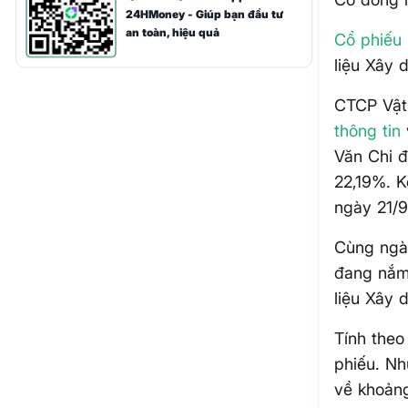
24HMoney - Giúp bạn đầu tư
an toàn, hiệu quả
Cổ phiếu
liệu Xây 
CTCP Vật
thông tin
Văn Chi đ
22,19%. K
ngày 21/9
Cùng ngà
đang nắm 
liệu Xây 
Tính theo
phiếu. Nh
về khoảng