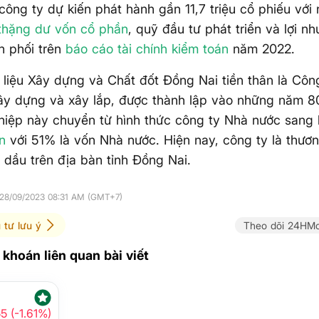
công ty dự kiến phát hành gần 11,7 triệu cổ phiếu với
thặng dư vốn cổ phần
, quỹ đầu tư phát triển và lợi n
n phối trên
báo cáo tài chính
kiểm toán
năm 2022.
liệu Xây dựng và Chất đốt Đồng Nai tiền thân là Côn
xây dựng và xây lắp, được thành lập vào những năm 
iệp này chuyển từ hình thức công ty Nhà nước sang
n
với 51% là vốn Nhà nước. Hiện nay, công ty là thươ
 dầu trên địa bàn tỉnh Đồng Nai.
 28/09/2023 08:31 AM (GMT+7)
 tư lưu ý
Theo dõi 24HMo
khoán liên quan bài viết
55 (-1.61%)