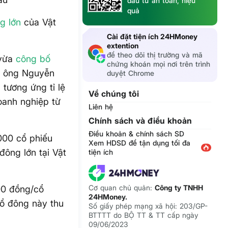
đầu tư an toàn, hiệu
quả
g lớn
của Vật
Cài đặt tiện ích 24HMoney
extention
để theo dõi thị trường và mã
 vừa
công bố
chứng khoán mọi nơi trên trình
, ông Nguyễn
duyệt Chrome
tương ứng tỉ lệ
Về chúng tôi
oanh nghiệp từ
Liên hệ
Chính sách và điều khoản
Điều khoản & chính sách SD
000 cổ phiếu
Xem HDSD để tận dụng tối đa
đông lớn tại Vật
tiện ích
Cơ quan chủ quản:
Công ty TNHH
600 đồng/cổ
24HMoney.
 cổ đông này thu
Số giấy phép mạng xã hội: 203/GP-
BTTTT do BỘ TT & TT cấp ngày
09/06/2023