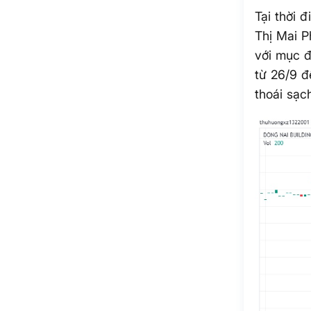
Tại thời 
Thị Mai P
với mục đ
từ 26/9 đ
thoái sạc