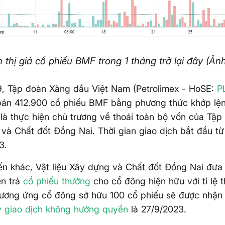
n thị giá cổ phiếu BMF trong 1 tháng trở lại đây (Ản
9, Tập đoàn Xăng dầu Việt Nam (Petrolimex - HoSE:
P
bán 412.900 cổ phiếu BMF bằng phương thức khớp lệ
 là thực hiện chủ trương về thoái toàn bộ vốn của Tập 
và Chất đốt Đồng Nai. Thời gian giao dịch bắt đầu từ
3.
ến khác, Vật liệu Xây dựng và Chất đốt Đồng Nai đưa
ền trả
cổ phiếu thưởng
cho cổ đông hiện hữu với tỉ lệ t
tương ứng cổ đông sở hữu 100 cổ phiếu sẽ được nhận
 giao dịch không hưởng quyền
là 27/9/2023.