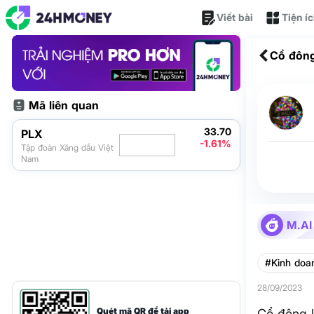
Viết bài
Tiện í
Cổ đông
Mã liên quan
33.70
PLX
-1.61%
Tập đoàn Xăng dầu Việt
Nam
M.AI
#Kinh doa
28/09/2023
Quét mã QR để tải app
Cổ đông l