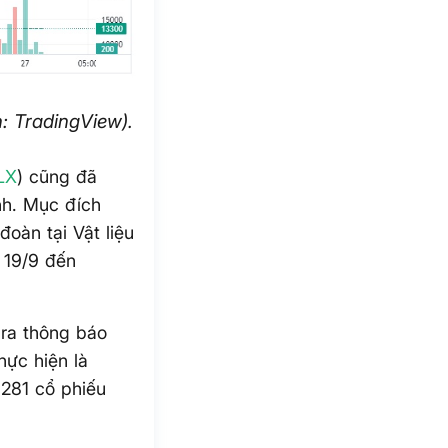
h: TradingView).
LX
) cũng đã
nh. Mục đích
đoàn tại Vật liệu
 19/9 đến
 ra thông báo
hực hiện là
 281 cổ phiếu