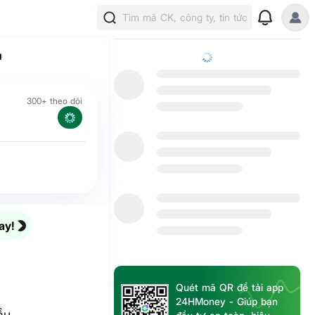
Tìm mã CK, công ty, tin tức
u
300+ theo dõi
ay!
Quét mã QR để tải app
24HMoney - Giúp bạn
ầu