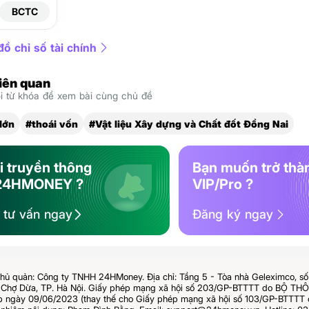
BCTC
ồ chỉ số tài chính
liên quan
 từ khóa để xem bài cùng chủ đề
lớn
#thoái vốn
#Vật liệu Xây dựng và Chất đốt Đồng Nai
i truyền thông
Bạn muốn trở thà
24HMONEY ?
VIP/Pro ?
ệ tư vấn ngay
Đăng ký ngay
hủ quản: Công ty TNHH 24HMoney. Địa chỉ: Tầng 5 - Tòa nhà Geleximco, s
Chợ Dừa, TP. Hà Nội. Giấy phép mạng xã hội số 203/GP-BTTTT do BỘ T
ngày 09/06/2023 (thay thế cho Giấy phép mạng xã hội số 103/GP-BTTTT 