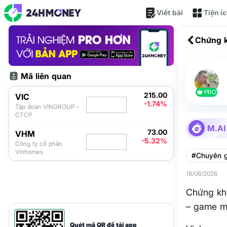
Viết bài
Tiện í
Chứng k
game mớ
Mã liên quan
PRO
215.00
VIC
-1.74%
Tập đoàn VINGROUP -
CTCP
M.AI
73.00
VHM
-5.32%
Công ty cổ phần
Vinhomes
#Chuyên g
18/06/2026
Chứng kho
– game m
Quét mã QR để tải app