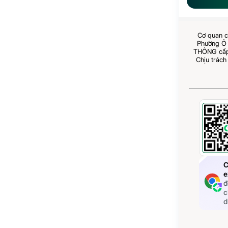
Cơ quan c
Phường Ô 
THÔNG cấp 
Chịu trách
C
e
đ
c
d