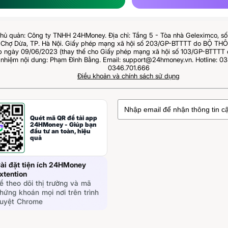
hủ quản: Công ty TNHH 24HMoney. Địa chỉ: Tầng 5 - Tòa nhà Geleximco, s
Chợ Dừa, TP. Hà Nội. Giấy phép mạng xã hội số 203/GP-BTTTT do BỘ T
ngày 09/06/2023 (thay thế cho Giấy phép mạng xã hội số 103/GP-BTTTT 
 nhiệm nội dung: Phạm Đình Bằng. Email: support@24hmoney.vn. Hotline: 03
0346.701.666
Điều khoản và chính sách sử dụng
Quét mã QR để tải app
24HMoney - Giúp bạn
đầu tư an toàn, hiệu
quả
ài đặt tiện ích 24HMoney
xtention
ể theo dõi thị trường và mã
hứng khoán mọi nơi trên trình
uyệt Chrome