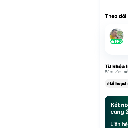
Theo dõi
PRO
Từ khóa 
Bấm vào mỗi
#kế hoạch
Kết nố
cùng 
Liên h