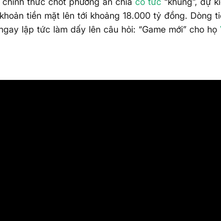
 chính thức chốt phương án chia
cổ tức
“khủng”, dự k
khoản tiền mặt lên tới khoảng 18.000 tỷ đồng. Dòng ti
gay lập tức làm dấy lên câu hỏi: “Game mới” cho họ