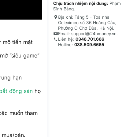
Chịu trách nhiệm nội dung:
Phạm
Đình Bằng.
Địa chỉ: Tầng 5 - Toà nhà
Geleximco số 36 Hoàng Cầu,
Phường Ô Chợ Dừa, Hà Nội.
Email: support@24hmoney.vn.
Liên hệ:
0346.701.666
y mô tiền mặt
Hotline:
038.509.6665
 mở “siêu game”
rung hạn
bất động sản
họ
hoặc muốn tham
ị mua/bán.