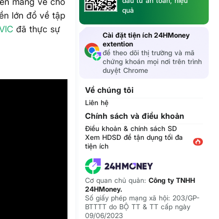
đầu tư an toàn, hiệu
iến mang về cho
quả
ền lớn đổ về tập
VIC
đã thực sự
Cài đặt tiện ích 24HMoney
extention
để theo dõi thị trường và mã
chứng khoán mọi nơi trên trình
duyệt Chrome
Về chúng tôi
Liên hệ
Chính sách và điều khoản
Điều khoản & chính sách SD
Xem HDSD để tận dụng tối đa
tiện ích
Cơ quan chủ quản:
Công ty TNHH
24HMoney.
Số giấy phép mạng xã hội: 203/GP-
BTTTT do BỘ TT & TT cấp ngày
09/06/2023