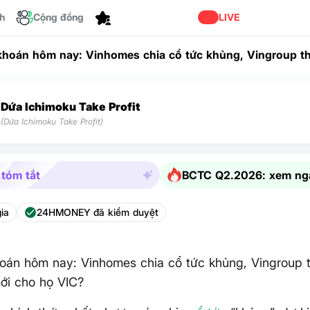
ch
Cộng đồng
Cá nhân hóa
LIVE
hoán hôm nay: Vinhomes chia cổ tức khủng, Vingroup th
i cho họ VIC?
Dứa Ichimoku Take Profit
(Dứa Ichimoku Take Profit)
 tóm tắt
BCTC Q2.2026: xem ng
ia
24HMONEY đã kiểm duyệt
án hôm nay: Vinhomes chia cổ tức khủng, Vingroup t
ới cho họ VIC?