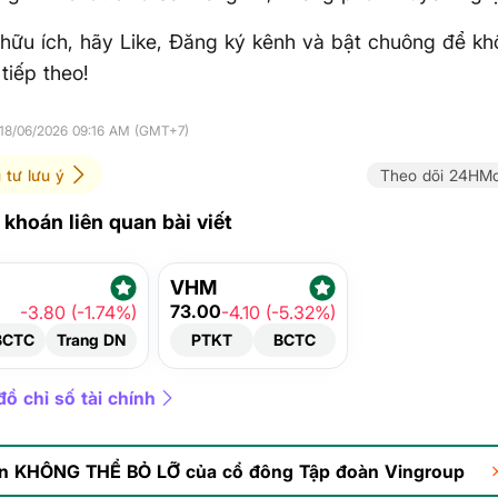
hữu ích, hãy Like, Đăng ký kênh và bật chuông để kh
tiếp theo!
 18/06/2026 09:16 AM (GMT+7)
 tư lưu ý
Theo dõi 24HMo
khoán liên quan bài viết
VHM
73.00
-3.80 (-1.74%)
-4.10 (-5.32%)
BCTC
Trang DN
PTKT
BCTC
ồ chỉ số tài chính
in KHÔNG THỂ BỎ LỠ của cổ đông Tập đoàn Vingroup