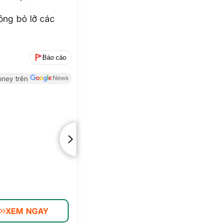
ông bỏ lỡ các
Báo cáo
ney trên
XEM NGAY