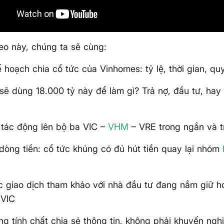
eo này, chúng ta sẽ cùng:
kế hoạch chia cổ tức của Vinhomes: tỷ lệ, thời gian, qu
sẽ dùng 18.000 tỷ này để làm gì? Trả nợ, đầu tư, hay
 tác động lên bộ ba VIC –
VHM
– VRE trong ngắn và t
dòng tiền: cổ tức khủng có đủ hút tiền quay lại nhóm
c giao dịch tham khảo với nhà đầu tư đang nắm giữ 
 VIC
g tính chất chia sẻ thông tin, không phải khuyến ngh