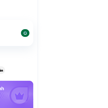
án
nh