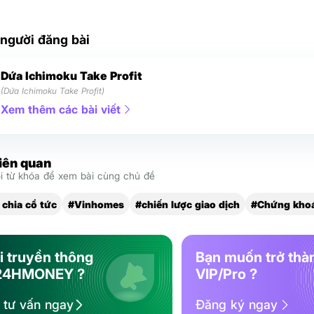
 người đăng bài
Dứa Ichimoku Take Profit
(Dứa Ichimoku Take Profit)
Xem thêm các bài viết
liên quan
 từ khóa để xem bài cùng chủ đề
 chia cổ tức
#Vinhomes
#chiến lược giao dịch
#Chứng kho
i truyền thông
Bạn muốn trở thà
24HMONEY ?
VIP/Pro ?
ệ tư vấn ngay
Đăng ký ngay