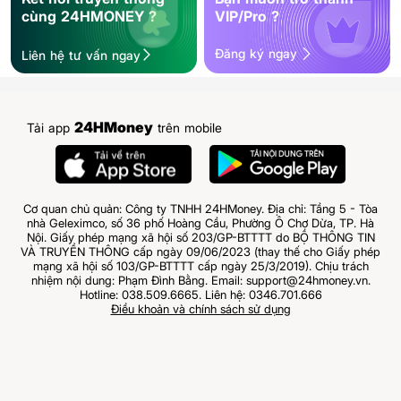
cùng 24HMONEY ?
VIP/Pro ?
Đăng ký ngay
Liên hệ tư vấn ngay
24HMoney
Tải app
trên mobile
Cơ quan chủ quản: Công ty TNHH 24HMoney. Địa chỉ: Tầng 5 - Tòa
nhà Geleximco, số 36 phố Hoàng Cầu, Phường Ô Chợ Dừa, TP. Hà
Nội. Giấy phép mạng xã hội số 203/GP-BTTTT do BỘ THÔNG TIN
VÀ TRUYỀN THÔNG cấp ngày 09/06/2023 (thay thế cho Giấy phép
mạng xã hội số 103/GP-BTTTT cấp ngày 25/3/2019). Chịu trách
nhiệm nội dung: Phạm Đình Bằng. Email: support@24hmoney.vn.
Hotline: 038.509.6665. Liên hệ: 0346.701.666
Điều khoản và chính sách sử dụng