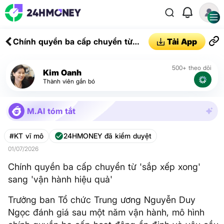
Chính quyền ba cấp chuyển từ
Tải App
'sắp xếp xong' sang 'vận hành
hiệu quả'
500+ theo dõi
Kim Oanh
Thành viên gắn bó
M.AI tóm tắt
#KT vĩ mô
24HMONEY đã kiểm duyệt
01/07/2026
Chính quyền ba cấp chuyển từ 'sắp xếp xong'
sang 'vận hành hiệu quả'
Trưởng ban Tổ chức Trung ương Nguyễn Duy
Ngọc đánh giá sau một năm vận hành, mô hình