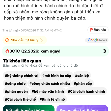
cứu mô hình đơn vị hành chính đô thị đặc biệt ở
cấp xã nhằm mở rộng không gian phát triển và
hoàn thiện mô hình chính quyền ba cấp.
Báo cáo
Thứ tư, ngày 01/07/2026 11:32 AM (GMT+7)
Nhà đầu tư lưu ý
BCTC Q2.2026: xem ngay!
Từ khóa liên quan
Bấm vào mỗi từ khóa để xem bài cùng chủ đề
#hệ thống chính trị
#mô hình ba cấp
#cán bộ
#công chức
#công chức sách nhiễu
#phân cấp
#phân quyền
#bộ máy vận hành
#Cải cách hành chính
#Cải cách thể chế
#Kinh tế vĩ mô
Kết nối truyền thông
Bạn muốn trở thành