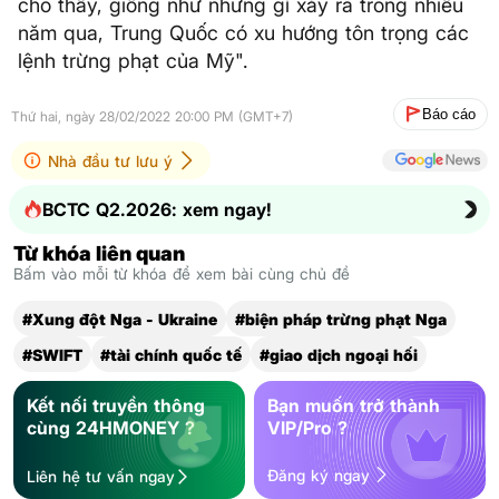
cho thấy, giống như những gì xảy ra trong nhiều
năm qua, Trung Quốc có xu hướng tôn trọng các
lệnh trừng phạt của Mỹ".
Báo cáo
Thứ hai, ngày 28/02/2022 20:00 PM (GMT+7)
Nhà đầu tư lưu ý
BCTC Q2.2026: xem ngay!
Từ khóa liên quan
Bấm vào mỗi từ khóa để xem bài cùng chủ đề
#Xung đột Nga - Ukraine
#biện pháp trừng phạt Nga
#SWIFT
#tài chính quốc tế
#giao dịch ngoại hối
Kết nối truyền thông
Bạn muốn trở thành
cùng 24HMONEY ?
VIP/Pro ?
Đăng ký ngay
Liên hệ tư vấn ngay