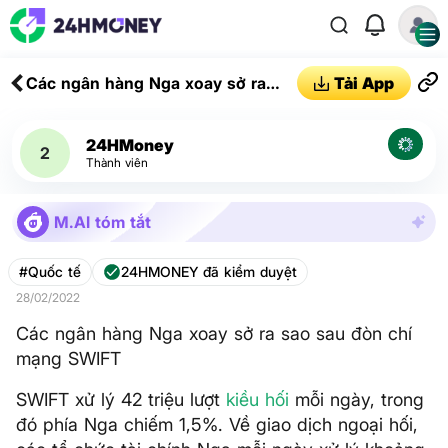
Các ngân hàng Nga xoay sở ra
Tải App
sao sau đòn chí mạng SWIFT
24HMoney
2
Thành viên
M.AI tóm tắt
#Quốc tế
24HMONEY đã kiểm duyệt
28/02/2022
Các ngân hàng Nga xoay sở ra sao sau đòn chí
mạng SWIFT
SWIFT xử lý 42 triệu lượt
kiều hối
mỗi ngày, trong
đó phía Nga chiếm 1,5%. Về giao dịch ngoại hối,