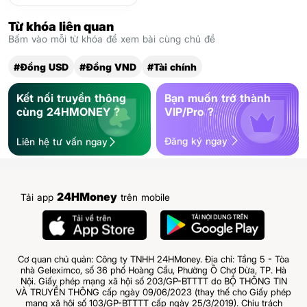
Từ khóa liên quan
Bấm vào mỗi từ khóa để xem bài cùng chủ đề
#Đồng USD
#Đồng VND
#Tài chính
Kết nối truyền thông
Bạn muốn trở thành
cùng 24HMONEY ?
VIP/Pro ?
Đăng ký ngay
Liên hệ tư vấn ngay
24HMoney
Tải app
trên mobile
Cơ quan chủ quản: Công ty TNHH 24HMoney. Địa chỉ: Tầng 5 - Tòa
nhà Geleximco, số 36 phố Hoàng Cầu, Phường Ô Chợ Dừa, TP. Hà
Nội. Giấy phép mạng xã hội số 203/GP-BTTTT do BỘ THÔNG TIN
VÀ TRUYỀN THÔNG cấp ngày 09/06/2023 (thay thế cho Giấy phép
mạng xã hội số 103/GP-BTTTT cấp ngày 25/3/2019). Chịu trách