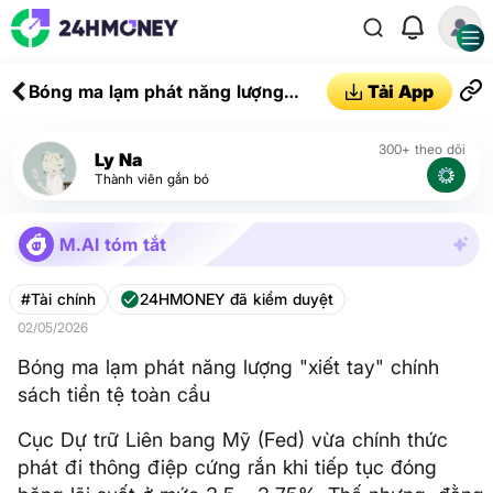
Bóng ma lạm phát năng lượng
Tải App
"xiết tay" chính sách tiền tệ toàn
cầu
300+ theo dõi
Ly Na
Thành viên gắn bó
M.AI tóm tắt
#Tài chính
24HMONEY đã kiểm duyệt
02/05/2026
Bóng ma lạm phát năng lượng "xiết tay" chính
sách tiền tệ toàn cầu
Cục Dự trữ Liên bang Mỹ (Fed) vừa chính thức
phát đi thông điệp cứng rắn khi tiếp tục đóng