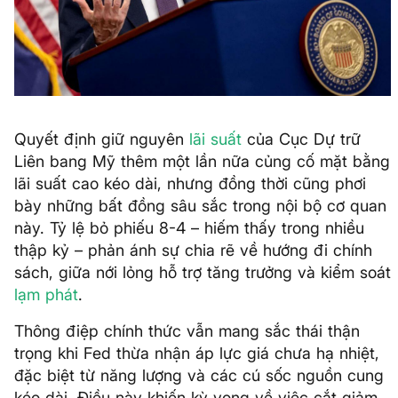
Quyết định giữ nguyên
lãi suất
của Cục Dự trữ
Liên bang Mỹ thêm một lần nữa củng cố mặt bằng
lãi suất cao kéo dài, nhưng đồng thời cũng phơi
bày những bất đồng sâu sắc trong nội bộ cơ quan
này. Tỷ lệ bỏ phiếu 8-4 – hiếm thấy trong nhiều
thập kỷ – phản ánh sự chia rẽ về hướng đi chính
sách, giữa nới lỏng hỗ trợ tăng trưởng và kiểm soát
lạm phát
.
Thông điệp chính thức vẫn mang sắc thái thận
trọng khi Fed thừa nhận áp lực giá chưa hạ nhiệt,
đặc biệt từ năng lượng và các cú sốc nguồn cung
kéo dài. Điều này khiến kỳ vọng về việc cắt giảm