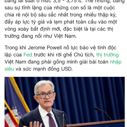
băng lãi suất ở mức 3,5 - 3,75%. Thế nhưng, đằng
sau sự tĩnh lặng của những con số là một cuộc
chia rẽ nội bộ sâu sắc nhất trong nhiều thập kỷ,
đẩy áp lực tỷ giá và lạm phát toàn cầu vào một
vòng xoáy bất định mới, đặc biệt là tại các thị
trường đang nổi như Việt Nam.
Trong khi Jerome Powell nỗ lực bảo vệ tính độc
lập của
Fed
trước khi rời ghế Chủ tịch,
thị trường
Việt Nam đang phải gồng mình giải bài toán
nhập
siêu
và sức mạnh đồng USD.