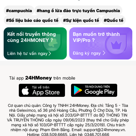
#campuchia
#hang ổ lừa đảo trực tuyến Campuchia
#Số liệu báo cáo quốc tế
#Sự kiện quốc tế
#Quốc tế
Kết nối truyền thông
Bạn muốn trở thành
cùng 24HMONEY ?
VIP/Pro ?
Đăng ký ngay
Liên hệ tư vấn ngay
24HMoney
Tải app
trên mobile
Cơ quan chủ quản: Công ty TNHH 24HMoney. Địa chỉ: Tầng 5 - Tòa
nhà Geleximco, số 36 phố Hoàng Cầu, Phường Ô Chợ Dừa, TP. Hà
Nội. Giấy phép mạng xã hội số 203/GP-BTTTT do BỘ THÔNG TIN
VÀ TRUYỀN THÔNG cấp ngày 09/06/2023 (thay thế cho Giấy phép
mạng xã hội số 103/GP-BTTTT cấp ngày 25/3/2019). Chịu trách
nhiệm nội dung: Phạm Đình Bằng. Email: support@24hmoney.vn.
Hotline: 038.509.6665. Liên hệ: 0346.701.666