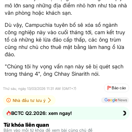
mô lớn sang những địa điểm nhỏ hơn như tòa nhà
văn phòng hoặc khách sạn.
Dù vậy, Campuchia tuyên bố sẽ xóa sổ ngành
công nghiệp này vào cuối tháng tới, cam kết truy
tố cả những kẻ lừa đảo cấp thấp, các ông trùm
cũng như chủ cho thuê mặt bằng làm hang ổ lừa
đảo.
"Chúng tôi hy vọng vấn nạn này sẽ bị quét sạch
trong tháng 4", ông Chhay Sinarith nói.
Báo cáo
Thứ sáu, ngày 13/03/2026 11:31 AM (GMT+7)
Nhà đầu tư lưu ý
BCTC Q2.2026: xem ngay!
Từ khóa liên quan
Bấm vào mỗi từ khóa để xem bài cùng chủ đề