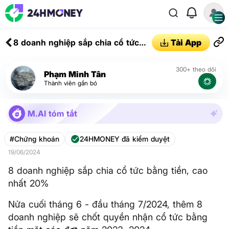
8 doanh nghiệp sắp chia cổ tức
Tải App
bằng tiền, cao nhất 20%
300+ theo dõi
Phạm Minh Tân
Thành viên gắn bó
M.AI tóm tắt
#Chứng khoán
24HMONEY đã kiểm duyệt
19/06/2024
8 doanh nghiệp sắp chia cổ tức bằng tiền, cao
nhất 20%
Nửa cuối tháng 6 - đầu tháng 7/2024, thêm 8
doanh nghiệp sẽ chốt quyền nhận cổ tức bằng