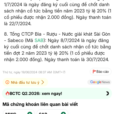
1/7/2024 là ngày đăng ký cuối cùng để chốt danh
sách nhận cổ tức bằng tiền năm 2023 tỷ lệ 20% (1
cổ phiếu được nhận 2.000 đồng). Ngày thanh toán
là 22/7/2024.
8. Tổng CTCP Bia - Rượu - Nước giải khát Sài Gòn
- Sabeco (Mã
SAB
): Ngày 8/7/2024 là ngày đăng
ký cuối cùng để chốt danh sách nhận cổ tức bằng
tiền đợt 2 năm 2023 tỷ lệ 20% (1 cổ phiếu được
nhận 2.000 đồng). Ngày thanh toán là 30/7/2024.
Báo cáo
Thứ tư, ngày 19/06/2024 08:37 AM (GMT+7)
Nhà đầu tư lưu ý
BCTC Q2.2026: xem ngay!
Mã chứng khoán liên quan bài viết