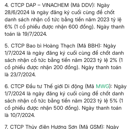
4. CTCP DAP – VINACHEM (Mã DDV): Ngày
28/6/2024 là ngày đăng ký cuối cùng để chốt
danh sách nhận cổ tức bằng tiền năm 2023 tỷ lệ
6% (1 cổ phiếu được nhận 600 đồng). Ngày thanh
toán là 19/7/2024.
5. CTCP Bao bì Hoàng Thạch (Mã BBH): Ngày
1/7/2024 là ngày đăng ký cuối cùng để chốt danh
sách nhận cổ tức bằng tiền năm 2023 tỷ lệ 2% (1
cổ phiếu được nhận 200 đồng). Ngày thanh toán
là 23/7/2024.
6. CTCP Đầu tư Thế giới Di động (Mã
MWG
): Ngày
1/7/2024 là ngày đăng ký cuối cùng để chốt danh
sách nhận cổ tức bằng tiền năm 2023 tỷ lệ 5% (1
cổ phiếu được nhận 500 đồng). Ngày thanh toán
là 10/7/2024.
7. CTCP Thủy điện Hương Sơn (Mã GSM): Ngày