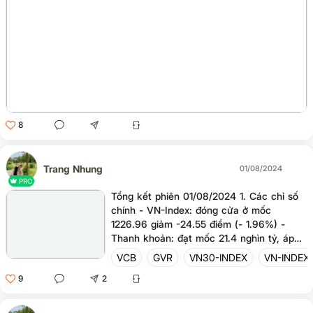
8
Trang Nhung
01/08/2024
PRO
Tổng kết phiên 01/08/2024 1. Các chỉ số
chính - VN-Index: đóng cửa ở mốc
1226.96 giảm -24.55 điểm (- 1.96%) -
Thanh khoản: đạt mốc 21.4 nghìn tỷ, áp
lực bán tăng - Các cổ phiếu ảnh hưởng
VCB
GVR
VN30-INDEX
VN-INDEX
đến đà giảm của thị trường GVR, FPT,
9
2
MBB... ngược lại hôm nay VCB gánh chỉ
số - NĐT nước ngoài mua ròng nhẹ, giá trị
đạt 60.92 tỷ. Chủ yếu mua VCB, VNM,