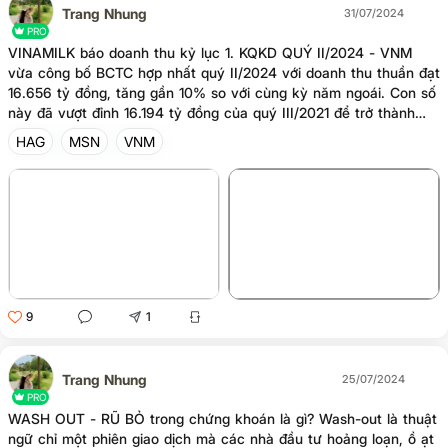
MWG,... và bán FPT, SSI, VIX,... 2, Nhận
Trang Nhung
31/07/2024
định - Phiên đầu tháng 8, thị trường
PRO
VINAMILK báo doanh thu kỷ lục 1. KQKD QUÝ II/2024 - VNM
nhuộm sắc đỏ. Sau khi tiến vào vùng
vừa công bố BCTC hợp nhất quý II/2024 với doanh thu thuần đạt
kháng cự thì lực bán đã xuất hiện từ đầu
16.656 tỷ đồng, tăng gần 10% so với cùng kỳ năm ngoái. Con số
phiên, và gia tăng mạnh vào buổi chiều
này đã vượt đỉnh 16.194 tỷ đồng của quý III/2021 để trở thành
khiên VN-Index về lại đáy 1. Phủ nhận
quý có doanh thu cao nhất. Đây cũng là quý có mức tăng trưởng
toàn bộ nỗ lực hồi phục nh
HAG
MSN
VNM
cao nhất của doanh nghiệp trong vòng 9 quý trở lại đây. - Luỹ
kế 6 tháng, Vinamilk mang về 30.768 tỷ đồng doanh thu thuần
và lãi sau thuế 4.309 tỷ; tương ứng tăng gần 6% và 19% so với
nửa đầu năm ngoái. Lãi ròng tăng 20% lên 4.865 tỷ. 2. Cổ phiếu
VNM + Khuyến nghị NĐT - Phản ứng với KQKD tốt,
+1
9
1
Trang Nhung
25/07/2024
PRO
WASH OUT - RŨ BỎ trong chứng khoán là gì? Wash-out là thuật
ngữ chỉ một phiên giao dịch mà các nhà đầu tư hoảng loạn, ồ ạt