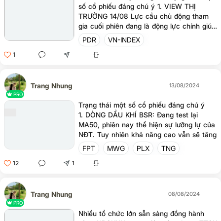
số cổ phiếu đáng chú ý 1. VIEW THỊ
TRƯỜNG 14/08 Lực cầu chủ động tham
gia cuối phiên đang là động lực chính giúp
VN-Index duy trì đà tăng hiện tại. Tuy
PDR
VN-INDEX
nhiên, thanh khoản tiếp tục giảm thấp cho
1
thấy xu hướng hồi phục có thể kém bền
vững. Khả năng nhịp hồi có thể tiếp diễn
lên vùng cung 1.23x - 1.25x điểm và sẽ
gặp áp lực tại vùng này. Bên cạnh đó,
Trang Nhung
13/08/2024
dòng tiền nhiều khả năng sẽ phân hóa rõ
PRO
nét giữa các dòng cổ phiếu. Vì vậy, việc
Trạng thái một số cổ phiếu đáng chú ý
chọn cổ phiếu để đầu tư trong thời gian
1. DÒNG DẦU KHÍ BSR: Đang test lại
tới rất quan trọng. 2. TRẠNG THÁI MỘT
MA50, phiên nay thể hiện sự lưỡng lự của
SỐ CỔ PHIẾU PDR: PDR phiên qua vol
NĐT. Tuy nhiên khả năng cao vẫn sẽ tăng
vào từ k
lên vùng 24.4 dù ngày mai có điều chỉnh
FPT
MWG
PLX
TNG
chứ khả năng sập là không cao.
12
1
Trang Nhung
08/08/2024
PRO
Nhiều tổ chức lớn sẵn sàng đồng hành