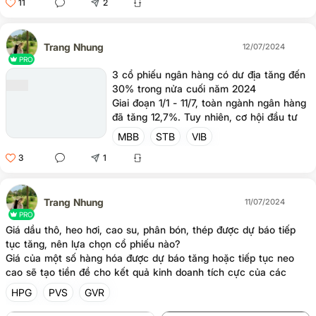
11
2
trưởng. Biên lợi nhuận gộp cuả DGW trong
Q1/2024 đạt mức 7,8%, tăng 1,2 điểm
phần trăm so với cùng kỳ năm trước.
Trang Nhung
12/07/2024
PRO
3 cổ phiếu ngân hàng có dư địa tăng đến
30% trong nửa cuối năm 2024
Giai đoạn 1/1 - 11/7, toàn ngành ngân hàng
đã tăng 12,7%. Tuy nhiên, cơ hội đầu tư
vẫn còn trong nửa cuối năm ở các ngân
MBB
STB
VIB
hàng có chất lượng tài sản tốt và duy trì
3
1
tốc độ tăng trưởng vượt trội.
Trang Nhung
11/07/2024
PRO
Giá dầu thô, heo hơi, cao su, phân bón, thép được dự báo tiếp
tục tăng, nên lựa chọn cổ phiếu nào?
Giá của một số hàng hóa được dự báo tăng hoặc tiếp tục neo
cao sẽ tạo tiền đề cho kết quả kinh doanh tích cực của các
doanh nghiệp trong nửa cuối năm 2024.
HPG
PVS
GVR