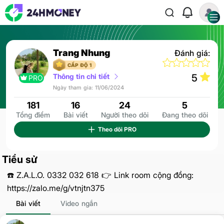
Trang Nhung
Đánh giá:
CẤP ĐỘ 1
Thông tin chi tiết
5
PRO
Ngày tham gia: 11/06/2024
181
16
24
5
Tổng điểm
Bài viết
Người theo dõi
Đang theo dõi
Theo dõi
PRO
Tiểu sử
☎️ Z.A.L.O. 0332 032 618 👉 Link room cộng đồng:
https://zalo.me/g/vtnjtn375
Bài viết
Video ngắn