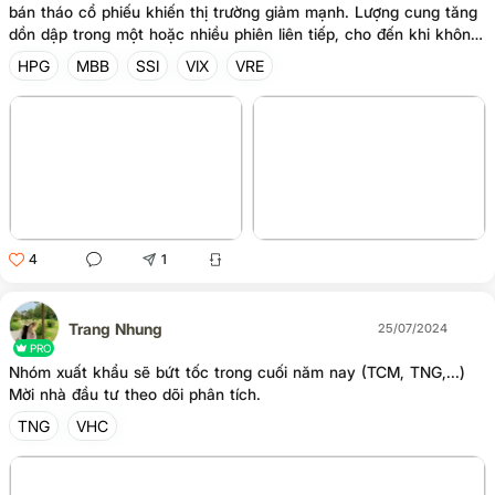
bán tháo cổ phiếu khiến thị trường giảm mạnh. Lượng cung tăng
dồn dập trong một hoặc nhiều phiên liên tiếp, cho đến khi không
còn một ai bán nữa. Vậy NĐT muốn biết nguyên nhân, các ảnh
HPG
MBB
SSI
VIX
VRE
hưởng, cách nhận biết cũng như mình nên làm gì trong phiên rũ
bỏ của thị trường thì hay đọc tiếp phần dưới đây. 1. Nguyên nhân
- Tin tức tiêu cực về thị trường hoặc doanh nghiệp: Thông tin
tiêu cực như suy thoái kinh tế, lãi suất tăng, dịch bệnh,... có thể
khiến NĐT hoảng loạn và bán tháo c
4
1
Trang Nhung
25/07/2024
PRO
Nhóm xuất khẩu sẽ bứt tốc trong cuối năm nay (TCM, TNG,...)
Mời nhà đầu tư theo dõi phân tích.
TNG
VHC