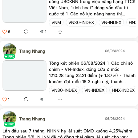
cùng UBCKNN trong việc nâng hạng TTCK
Việt Nam, "kích hoạt" dòng vốn đầu tư
quốc tế 1. Các nỗ lực nâng hạng thị
trường từ "Thị trường cận biên" lên "Thị
VNM
VN30-INDEX
VN-INDEX
HNX
trường mới nổi" - Có nhiều tổ chức lớn
6
1
sẵn sàng đồng hành vì mục tiêu nâng
hạng thị trường chứng khoán Việt Nam:
IFC đã cam kết tài trợ tổng cộng 19 tỷ
USD cho Việt Nam. Trong thời gian tới,
Trang Nhung
06/08/2024
IFC sẽ tiếp tục tập trung vào 3 lĩnh vực
PRO
chính tại Việt Nam, gồm: thúc đẩy thị
Tổng kết phiên 06/08/2024 1. Các chỉ số
trường tài chính, thị trường vốn phát triển
chính - VN-Index: đóng cửa ở mốc
bền vững, đa dạng và toàn diện; hỗ trợ
1210.28 tăng 22.21 điểm (+ 1.87%) - Thanh
các sản phẩm và dịch vụ có giá trị cao
khoản: đạt mốc 16.3 nghìn tỷ, thanh
hơn và hiện đại
khoản giảm so với phiên hôm qua - NĐT
VN30-INDEX
VN-INDEX
HNX-INDEX
nước ngoài bán ròng phiên thứ 2 liên tiếp,
1
giá trị đạt -728.24 tỷ. Chủ yếu bán VJC,
AGG, FPT,... và mua VNM, DGC, MSN,...
2, Nhận định VN-Index đã có một phiên
tăng điểm tích cực, khép lại ngày giao
Trang Nhung
06/08/2024
dịch ở vùng 1200 điểm. Dù thanh khoản
PRO
Lần đầu sau 7 tháng, NHNN hạ lãi suất OMO xuống 4,25%/năm
có phần chùng lại, nhưng đủ để chúng ta
Trong phiên 5/8, NHNN đã có động thái giảm lãi suất cho vay
kỳ vọng. Việc thị trường giảm sâu trong