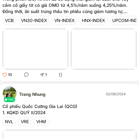
cầm cố giấy tờ có giá OMO từ 4,5%/năm xuống 4,25%/năm.
phiên trước đã tạo ra một lượng cung lớn
Đồng thời, lãi suất trúng thầu tín phiếu cũng giảm tương tự,
cần thời gian để hấp thụ. Về cổ phiếu, đa
xuống 4,25%/năm. Đây là lần đầu tiên NHNN giảm lãi suất OMO
số cổ ph
VCB
VN30-INDEX
VN-INDEX
HNX-INDEX
UPCOM-IND
kể từ cuối năm 2023. Trong năm 2024, nhà điều hành đã có hai
lần nâng lãi suất OMO, vào tháng 4 và tháng 5. Ở chiều ngược
lại, NHNN đã phát hành 3.250 tỷ đồng tín phiếu với kỳ hạn 14
ngày, lãi suất trúng thầu giảm từ 4,5%/năm trong phiên trước đó
xuống 4,25%/năm. Việc NHNN khẳng định sẽ kiểm soát chặt
10
1
Trang Nhung
02/08/2024
PRO
Cổ phiếu Quốc Cường Gia Lai (QCG)
1. KQKD QUÝ II/2024
NVL
VRE
VHM