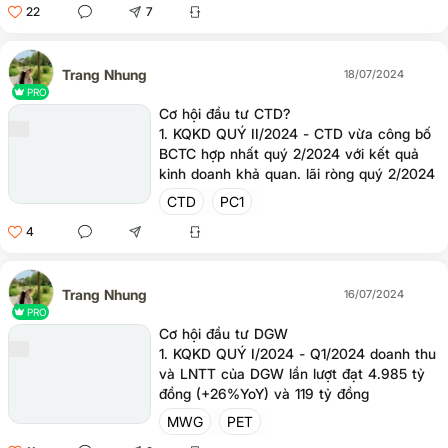
22
7
Trang Nhung
18/07/2024
PRO
Cơ hội đầu tư CTD?
1. KQKD QUÝ II/2024 - CTD vừa công bố
BCTC hợp nhất quý 2/2024 với kết quả
kinh doanh khả quan. lãi ròng quý 2/2024
của Công ty thu về hơn 69 tỷ đồng, gấp
CTD
PC1
3,6 lần cùng kỳ. Tương ứng, EBITDA vượt
4
4% lần đầu tiên kể từ năm 2020. Lũy kế
bán niên 2024, CTD ghi nhận 9.784 tỷ
đồng doanh thu thuần, tăng 5% so với
cùng kỳ năm ngoái.
Trang Nhung
16/07/2024
PRO
Cơ hội đầu tư DGW
1. KQKD QUÝ I/2024 - Q1/2024 doanh thu
và LNTT của DGW lần lượt đạt 4.985 tỷ
đồng (+26%YoY) và 119 tỷ đồng
(+11%YoY). Đáng chú ý, các mảng kinh
MWG
PET
doanh của DGW đều ghi nhận mức tăng