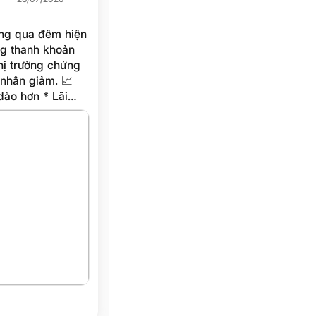
ng thanh khoản
hị trường chứng
hân giảm. 📈
tiền ngắn hạn. *
hơn. * Tiền có
ch cực