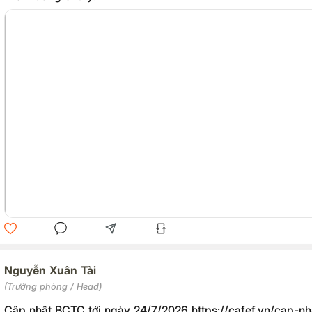
Nguyễn Xuân Tài
(Trưởng phòng / Head)
Cập nhật BCTC tới ngày 24/7/2026 https://cafef.vn/cap-nhat-bctc-quy-2-