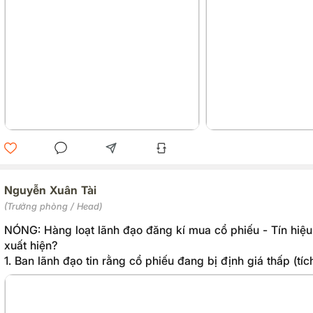
sach-co-dong-tra-co-tuc-va-thuong-co-phieu-57822.html
Nguyễn Xuân Tài
(Trưởng phòng / Head)
NÓNG: Hàng loạt lãnh đạo đăng kí mua cổ phiếu - Tín hiệu
xuất hiện?
1. Ban lãnh đạo tin rằng cổ phiếu đang bị định giá thấp (tíc