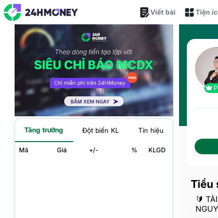
Viết bài
Tiện í
Tăng trưởng
Đột biến KL
Tín hiệu
Mã
Giá
+/-
%
KLGD
Tiểu 
🔰 TÀ
NGUY