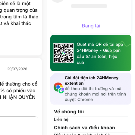
biển sẽ là một
g quan trọng của
 trọng tâm là tháo
ư và khai thác
Đang tải
Quét mã QR để tải app
24HMoney - Giúp bạn
đầu tư an toàn, hiệu
quả
29/07/2026
Cài đặt tiện ích 24HMoney
extention
 để thưởng cho cổ
để theo dõi thị trường và mã
chứng khoán mọi nơi trên trình
duyệt Chrome
Về chúng tôi
ep_link_sub1=RE1
Liên hệ
hận thêm thông
Chính sách và điều khoản