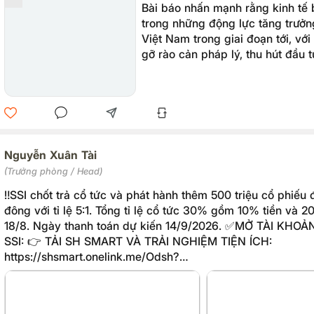
Bài báo nhấn mạnh rằng kinh tế 
trong những động lực tăng trưởn
Việt Nam trong giai đoạn tới, với
gỡ rào cản pháp lý, thu hút đầu t
hiệu quả tiềm năng biển.
Nguyễn Xuân Tài
(Trưởng phòng / Head)
‼️SSI chốt trả cổ tức và phát hành thêm 500 triệu cổ phiếu
đông với tỉ lệ 5:1. Tổng tỉ lệ cổ tức 30% gồm 10% tiền và 20% cổ phiếu vào
18/8. Ngày thanh toán dự kiến 14/9/2026. ✅MỞ TÀI KHOẢN NHẬN QUYỀN
SSI: 👉 TẢI SH SMART VÀ TRẢI NGHIỆM TIỆN ÍCH:
https://shsmart.onelink.me/Odsh?
af_xp=referral&pid=User_invite&deep_link_value=invite&de
036⁡_dp=shone%3A%2F%2Fdeeplink.ftl.shs ☎️Liên hệ để n
tin ưu đãi Xuân Tài - 0938057538 https://mekongasean.vn/ssi-chot-danh-