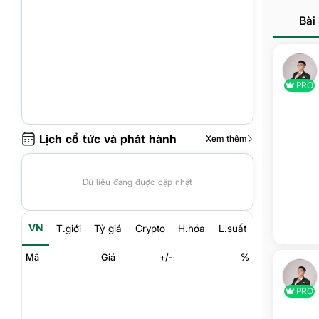
Bài 
PRO
Lịch cổ tức và phát hành
Xem thêm
Dữ liệu đang được cập nhật
VN
T.giới
Tỷ giá
Crypto
H.hóa
L.suất
Mã
Giá
+/-
%
PRO