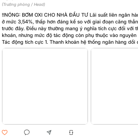
(Trưởng phòng / Head)
‼️NÓNG: BƠM OXI CHO NHÀ ĐẦU TƯ Lãi suất liên ngân hàng qua đêm hiện
ở mức 3,54%, thấp hơn đáng kể so với giai đoạn căng thẳ
trước đây. Điều này thường mang ý nghĩa tích cực đối với t
khoán, nhưng mức độ tác động còn phụ thuộc vào nguyên n
Tác động tích cực 1. Thanh khoản hệ thống ngân hàng dồi dào hơn * Lãi
suất liên ngân hàng giảm cho thấy các ngân hàng đang dư 
Áp lực huy động vốn giảm, giúp hệ thống tài chính ổn định 
xu hướng tìm kiếm các kênh sinh lời cao hơn như chứng khoán. 👉 Tí
cho VN-Index trong trung hạ