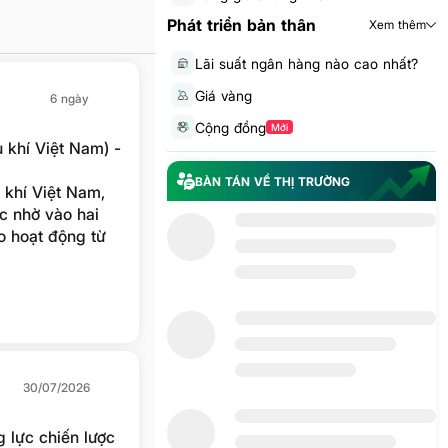
Phát triển bản thân
Xem thêm
Lãi suất ngân hàng nào cao nhất?
Giá vàng
6 ngày
Cộng đồng
Mới
 khí Việt Nam) -
BÀN TÁN VỀ THỊ TRƯỜNG
 khí Việt Nam,
ực nhờ vào hai
o hoạt động từ
huận sẽ tăng
i Việt Nam đang
30/07/2026
g lực chiến lược