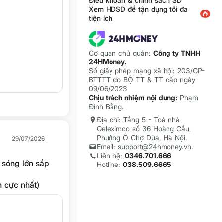
Điều khoản & chính sách SD
Xem HDSD để tận dụng tối đa
tiện ích
Cơ quan chủ quản:
Công ty TNHH
24HMoney.
Số giấy phép mạng xã hội: 203/GP-
BTTTT do BỘ TT & TT cấp ngày
09/06/2023
Chịu trách nhiệm nội dung:
Phạm
Đình Bằng.
Địa chỉ: Tầng 5 - Toà nhà
Geleximco số 36 Hoàng Cầu,
Phường Ô Chợ Dừa, Hà Nội.
29/07/2026
Email: support@24hmoney.vn.
Liên hệ:
0346.701.666
 sóng lớn sắp
Hotline:
038.509.6665
h cực nhất)