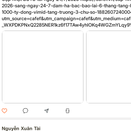
2026-sang-ngay-24-7-dam-ha-bac-bao-lai-6-thang-tang-
1000-ty-dong-vimid-tang-truong-3-chu-so-188260724000
utm_source=cafef&utm_campaign=cafef&utm_medium=caf
_WXPDKPNxQ2285NER1kz6f17TAw4yhlOKq4WGZmYLqy9
VFRXNuvXlOzU=
Nguyễn Xuân Tài