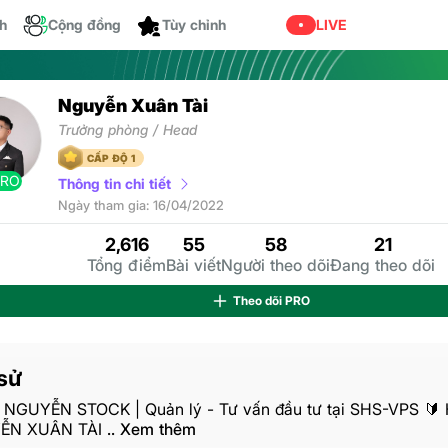
ch
Cộng đồng
LIVE
Tùy chỉnh
Nguyễn Xuân Tài
Trưởng phòng / Head
CẤP ĐỘ 1
PRO
Thông tin chi tiết
Ngày tham gia: 16/04/2022
2,616
55
58
21
Tổng điểm
Bài viết
Người theo dõi
Đang theo dõi
Theo dõi
PRO
sử
I NGUYỄN STOCK | Quản lý - Tư vấn đầu tư tại SHS-VPS 🔰 
ỄN XUÂN TÀI
.. Xem thêm