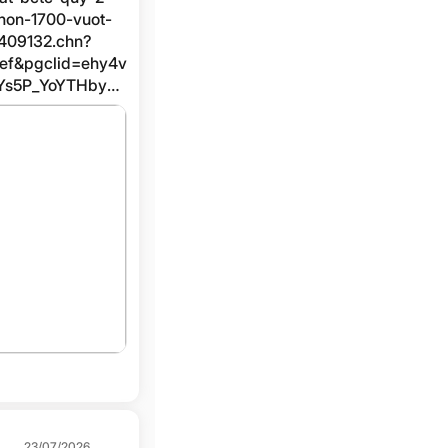
hon-1700-vuot-
409132.chn?
ef&pgclid=ehy4v
Ys5P_YoYTHbyFQ
23/07/2026