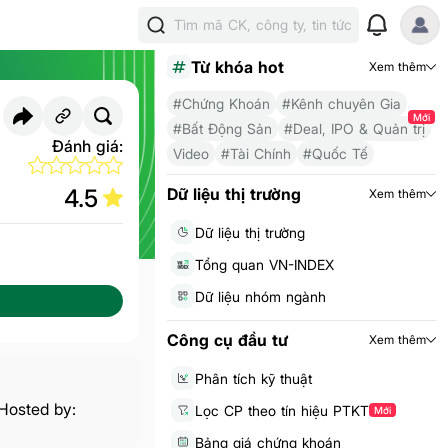
Tìm mã CK, công ty, tin tức
Từ khóa hot
Xem thêm
#Chứng Khoán
#Kênh chuyên Gia
Mới
#Bất Động Sản
#Deal, IPO & Quản trị
Đánh giá:
Video
#Tài Chính
#Quốc Tế
4.5
Dữ liệu thị trường
Xem thêm
Dữ liệu thị trường
Tổng quan VN-INDEX
Dữ liệu nhóm ngành
Công cụ đầu tư
Xem thêm
Phân tích kỹ thuật
Hosted by:
Lọc CP theo tín hiệu PTKT
Mới
Bảng giá chứng khoán