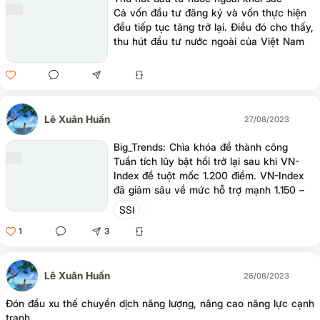
Cả vốn đầu tư đăng ký và vốn thực hiện
đều tiếp tục tăng trở lại. Điều đó cho thấy,
thu hút đầu tư nước ngoài của Việt Nam
đang từng bước khởi sắc hơn, sau một
thời gian khá dài suy giảm.
Lê Xuân Huấn
27/08/2023
Big_Trends: Chìa khóa để thành công
Tuần tích lũy bật hồi trở lại sau khi VN-
Index để tuột mốc 1.200 điểm. VN-Index
đã giảm sâu về mức hỗ trợ mạnh 1.150 –
1.170 điểm trước khi ngược dòng hồi phục
SSI
về khu vực 1.180 – 1.185 điểm.
1
3
Lê Xuân Huấn
26/08/2023
Đón đầu xu thế chuyển dịch năng lượng, nâng cao năng lực cạnh
tranh