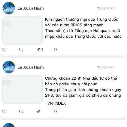
Lê Xuân Huấn
21/08/2023
Kim ngạch thương mại của Trung Quốc
với các nước BRICS tăng mạnh
Theo số liệu từ Tổng cục Hải quan, xuất
nhập khẩu của Trung Quốc với các nước
thành viên BRICS khác trong khoảng thời
gian từ tháng 1-7/2023 đã tăng 19,1% so
1
với cùng kỳ năm ngoái lên hơn 330 tỷ
USD.
Lê Xuân Huấn
21/08/2023
Chứng khoán 22-8: Nhà đầu tư có thể
bán cổ phiếu chưa hồi phục
Trong phiên giao dịch chứng khoán ngày
21-8, tuy đà giảm giá cổ phiếu đã chững
lại nhưng thị trường cần thêm thời gian để
VN-INDEX
ổn định, nhà đầu tư có thể hạ tỉ trọng
những cổ phiếu chưa có tín hiệu hồi phục
trong phiên tiếp theo.