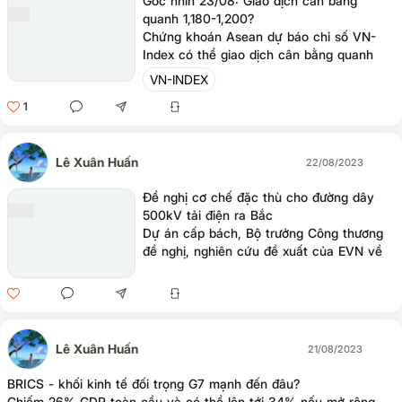
Góc nhìn 23/08: Giao dịch cân bằng
quanh 1,180-1,200?
Chứng khoán Asean dự báo chỉ số VN-
Index có thể giao dịch cân bằng quanh
vùng 1,180-1,200 điểm và duy trì quán tính
VN-INDEX
tăng điểm trong đầu phiên tới (23/08).
1
Nhà đầu tư chưa kịp tham thị trường có
thể giải ngân thăm dò, và nâng tỷ trọng
cổ phiếu trong danh mục lên mức tối đa
Lê Xuân Huấn
70%.
22/08/2023
Đề nghị cơ chế đặc thù cho đường dây
500kV tải điện ra Bắc
Dự án cấp bách, Bộ trưởng Công thương
đề nghị, nghiên cứu đề xuất của EVN về
cơ chế đặc thù để báo cáo Thủ tướng
Chính phủ xem xét, quyết định.
Lê Xuân Huấn
21/08/2023
BRICS - khối kinh tế đối trọng G7 mạnh đến đâu?
Chiếm 26% GDP toàn cầu và có thể lên tới 34% nếu mở rộng,