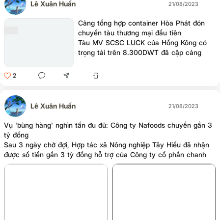
Lê Xuân Huấn
21/08/2023
Cảng tổng hợp container Hòa Phát đón
chuyến tàu thương mại đầu tiên
Tàu MV SCSC LUCK của Hồng Kông có
trọng tải trên 8.300DWT đã cập cảng
tổng hợp container Hòa Phát Dung Quất
tại bến số 6 vào sáng 20/8.
2
Lê Xuân Huấn
21/08/2023
Vụ 'bùng hàng' nghìn tấn đu đủ: Công ty Nafoods chuyển gần 3
tỷ đồng
Sau 3 ngày chờ đợi, Hợp tác xã Nông nghiệp Tây Hiếu đã nhận
được số tiền gần 3 tỷ đồng hỗ trợ của Công ty cổ phần chanh
leo Nafoods liên quan đến hợp đồng mua đu đủ của người dân.
+3