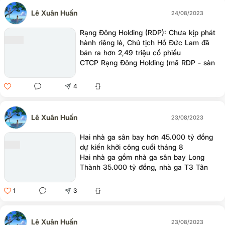
Lê Xuân Huấn
24/08/2023
Rạng Đông Holding (RDP): Chưa kịp phát
hành riêng lẻ, Chủ tịch Hồ Đức Lam đã
bán ra hơn 2,49 triệu cổ phiếu
CTCP Rạng Đông Holding (mã RDP - sàn
HOSE) báo cáo kết quả bán ra cổ phiếu
của Chủ tịch HĐQT để giảm sở hữu về
4
45,04% vốn điều lệ.
Lê Xuân Huấn
23/08/2023
Hai nhà ga sân bay hơn 45.000 tỷ đồng
dự kiến khởi công cuối tháng 8
Hai nhà ga gồm nhà ga sân bay Long
Thành 35.000 tỷ đồng, nhà ga T3 Tân
Sơn Nhất gần 11.000 tỷ đồng dự kiến
được khởi công vào cuối tháng 8.
1
3
Lê Xuân Huấn
23/08/2023