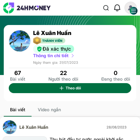
Lê Xuân Huấn
Người theo dõi
22
THÀNH VIÊN
Đã xác thực
Thông tin chi tiết
Ngày tham gia: 31/07/2023
67
22
0
Bài viết
Người theo dõi
Đang theo dõi
Theo dõi
Bài viết
Video ngắn
Lê Xuân Huấn
28/08/2023
Thu hút đầu tư nước ngoài khởi sắc