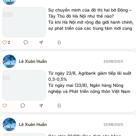
Sự chuyển mình của đô thị hai bờ Đông –
Tây Thủ đô Hà Nội như thế nào?
Từ khi Hà Nội mở rộng địa giới hành chính,
sự phát triển của các trung tâm mới cùng
hạ tầng chất lượng đã tạo động lực di dân
ra khỏi lõi trung tâm. Trong bức tranh mở
2
rộng, phía Tây và phía Đông là hai khu
vực ghi nhận sức chuyển mình rất mạnh
mẽ.
Lê Xuân Huấn
23/08/2023
Từ ngày 23/8, Agribank giảm tiếp lãi suất
0,3-0,5%
Từ ngày mai (23/8), Ngân hàng Nông
nghiệp và Phát triển nông thôn Việt Nam
(Agribank) tiếp tục điều chỉnh giảm lãi
suất huy động, với mức giảm từ 0,3% đến
0,5% các kỳ hạn nhằm hỗ trợ người dân,
doanh nghiệp.
Lê Xuân Huấn
22/08/2023