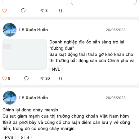
3
Lê Xuân Huấn
20/08/2023
Doanh nghiệp địa ốc sẵn sàng trở lại
“đường đua”
Sau loạt động thái tháo gỡ khó khăn cho
thị trường bất động sản của Chính phủ và
các cơ quan chức năng, doanh nghiệp địa
NVL
ốc đã cởi bỏ được gánh nặng tâm lý và
8
30
sẵn sàng trở lại “đường đua”.
Lê Xuân Huấn
20/08/2023
Chỉnh lại dòng chảy margin
Cú sụt giảm mạnh của thị trường chứng khoán Việt Nam hôm
18/8 đã phơi bày và củng cố cho luận điểm cần lưu ý về dòng
tiền, trong đó có dòng chảy margin.
PVS
STB