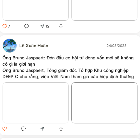
7
12
Lê Xuân Huấn
24/08/2023
Ông Bruno Jaspaert: Đón đầu cơ hội từ dòng vốn mới sẽ không
có gì là giới hạn
Ông Bruno Jaspaert, Tổng giám đốc Tổ hợp Khu công nghiệp
DEEP C cho rằng, việc Việt Nam tham gia các hiệp định thương
mại quốc tế (CPTPP, EVFTA, RCEP, UKVFTA...) tiếp tục mang lại
các lợi ích và gia tăng quy mô thị trường cho các nhà đầu tư.
+2