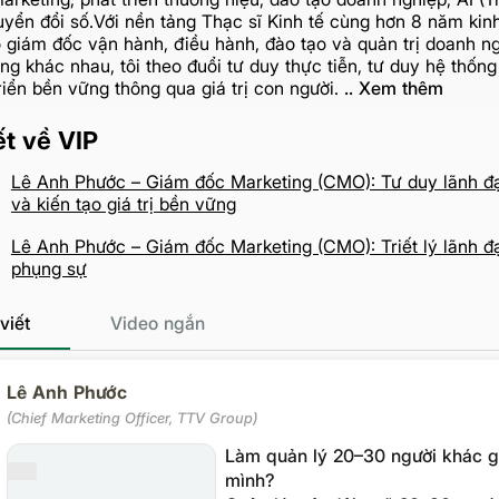
yển đổi số.Với nền tảng Thạc sĩ Kinh tế cùng hơn 8 năm kin
ò giám đốc vận hành, điều hành, đào tạo và quản trị doanh ng
ng khác nhau, tôi theo đuổi tư duy thực tiễn, tư duy hệ thốn
riển bền vững thông qua giá trị con người.
.. Xem thêm
ết về VIP
Lê Anh Phước – Giám đốc Marketing (CMO): Tư duy lãnh đạ
và kiến tạo giá trị bền vững
Lê Anh Phước – Giám đốc Marketing (CMO): Triết lý lãnh đạ
phụng sự
viết
Video ngắn
Lê Anh Phước
(Chief Marketing Officer, TTV Group)
Làm quản lý 20–30 người khác gì
mình?