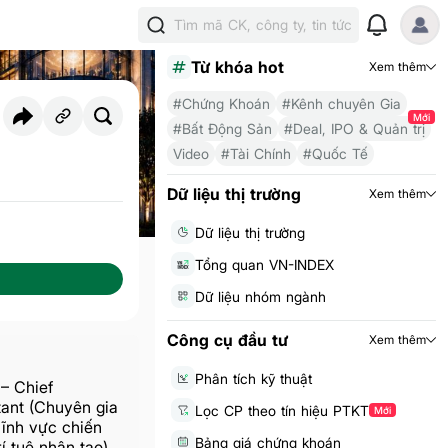
Tìm mã CK, công ty, tin tức
Từ khóa hot
Xem thêm
#Chứng Khoán
#Kênh chuyên Gia
Mới
#Bất Động Sản
#Deal, IPO & Quản trị
Video
#Tài Chính
#Quốc Tế
Dữ liệu thị trường
Xem thêm
Dữ liệu thị trường
Tổng quan VN-INDEX
Dữ liệu nhóm ngành
Công cụ đầu tư
Xem thêm
Phân tích kỹ thuật
– Chief
tant (Chuyên gia
Lọc CP theo tín hiệu PTKT
Mới
lĩnh vực chiến
Bảng giá chứng khoán
í tuệ nhân tạo)