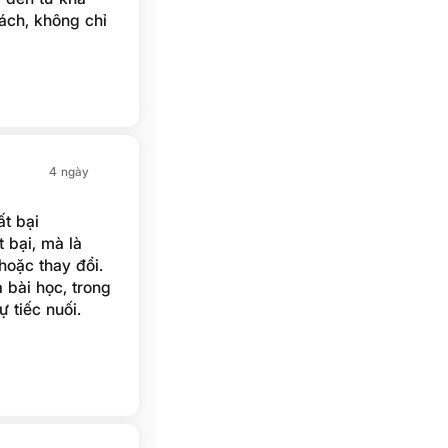
ch, không chỉ
ả hơn.
4 ngày
ất bại
t bại, mà là
oặc thay đổi.
 bài học, trong
 tiếc nuối.
 nhất.