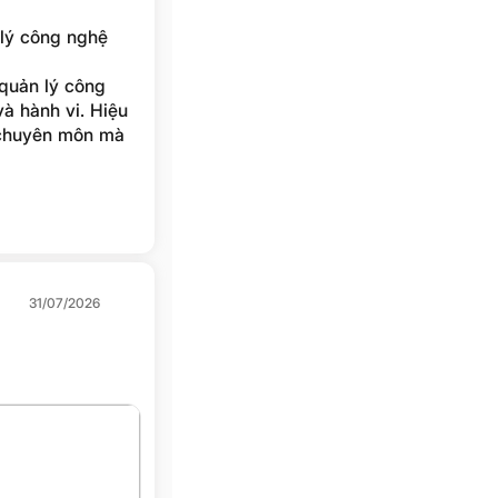
 lý công nghệ
quản lý công
à hành vi. Hiệu
 chuyên môn mà
, vì doanh
ười.
31/07/2026