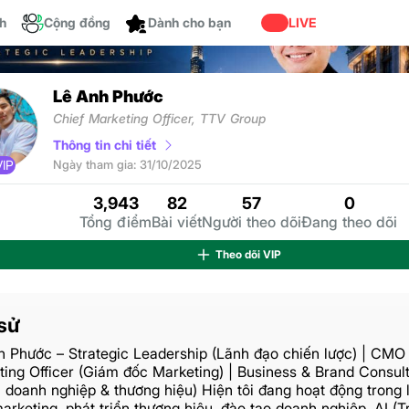
ch
Cộng đồng
LIVE
Lê Anh Phước
Chief Marketing Officer, TTV Group
Thông tin chi tiết
VIP
Ngày tham gia: 31/10/2025
3,943
82
57
0
Tổng điểm
Bài viết
Người theo dõi
Đang theo dõi
Theo dõi
VIP
sử
h Phước – Strategic Leadership (Lãnh đạo chiến lược) | CMO 
ing Officer (Giám đốc Marketing) | Business & Brand Consul
 doanh nghiệp & thương hiệu) Hiện tôi đang hoạt động trong 
arketing, phát triển thương hiệu, đào tạo doanh nghiệp, AI (Tr