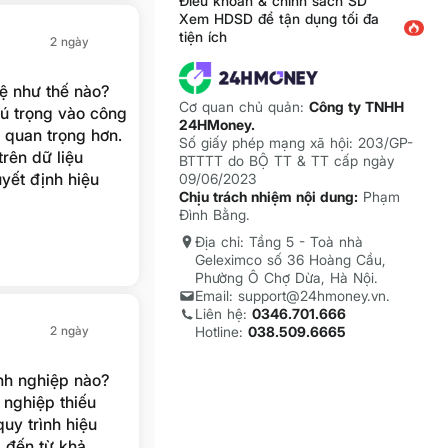
Điều khoản & chính sách SD
Xem HDSD để tận dụng tối đa
tiện ích
2 ngày
ệ như thế nào?
Cơ quan chủ quản:
Công ty TNHH
ú trọng vào công
24HMoney.
 quan trọng hơn.
Số giấy phép mạng xã hội: 203/GP-
rên dữ liệu
BTTTT do BỘ TT & TT cấp ngày
yết định hiệu
09/06/2023
Chịu trách nhiệm nội dung:
Phạm
Đình Bằng.
Địa chỉ: Tầng 5 - Toà nhà
Geleximco số 36 Hoàng Cầu,
Phường Ô Chợ Dừa, Hà Nội.
Email: support@24hmoney.vn.
Liên hệ:
0346.701.666
2 ngày
Hotline:
038.509.6665
h nghiệp nào?
nghiệp thiếu
quy trình hiệu
g đến từ khả