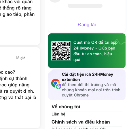
i khác với quản
ệ thống rõ ràng
 giao tiếp, phân
g khi vẫn phải
Đang tải
 chính mình.
Quét mã QR để tải app
24HMoney - Giúp bạn
đầu tư an toàn, hiệu
18 giờ
quả
ọc cao?
Cài đặt tiện ích 24HMoney
định sự thành
extention
 học giúp nâng
để theo dõi thị trường và mã
chứng khoán mọi nơi trên trình
à ra quyết định.
duyệt Chrome
ờng và thất bại là
thân trong quản
Về chúng tôi
Liên hệ
Chính sách và điều khoản