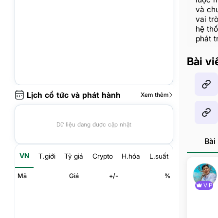
và chu
vai tr
hệ thố
phát t
Bài vi
Lịch cổ tức và phát hành
Xem thêm
Dữ liệu đang được cập nhật
Bài 
VN
T.giới
Tỷ giá
Crypto
H.hóa
L.suất
Mã
Giá
+/-
%
VIP