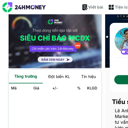
Viết bài
Tiện í
Tăng trưởng
Đột biến KL
Tín hiệu
Mã
Giá
+/-
%
KLGD
Tiểu 
Lê An
Market
tư vấn
lược m