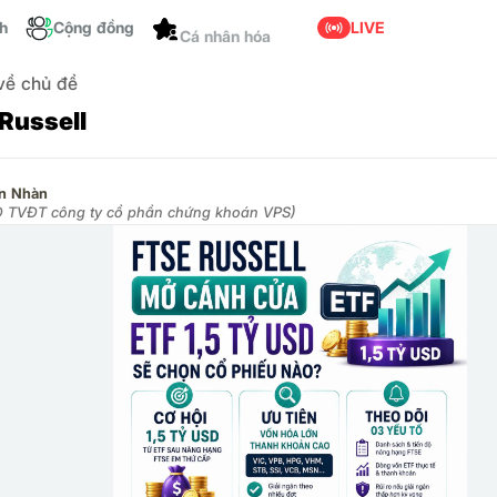
Tùy chỉnh
ch
Cộng đồng
LIVE
 về chủ đề
Russell
ần Nhàn
 TVĐT công ty cổ phần chứng khoán VPS)