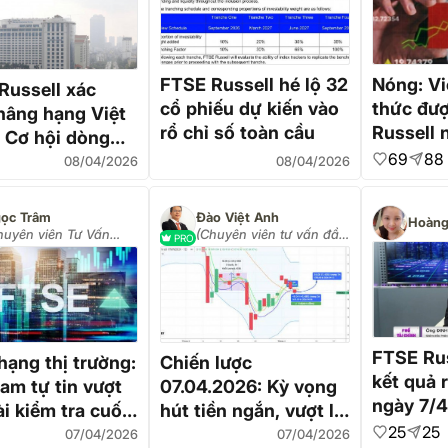
FTSE Russell hé lộ 32
Nóng: Vi
Russell xác
cổ phiếu dự kiến vào
thức đư
nâng hạng Việt
rổ chỉ số toàn cầu
Russell 
 Cơ hội dòng
thị trườ
69
88
tỷ USD
08/04/2026
08/04/2026
ọc Trâm
Đào Việt Anh
Hoàng
huyên viên Tư Vấn
(Chuyên viên tư vấn đầu
PRO
u Tư Chứng Khoán -
tư cổ phiếu)
ản lý Tài sản)
FTSE Rus
hạng thị trường:
Chiến lược
kết quả 
am tự tin vượt
07.04.2026: Kỳ vọng
ngày 7/4
i kiểm tra cuối
hút tiền ngắn, vượt lại
Việt chí
25
25
TSE Russell sắp
MA20 1677 điểm
07/04/2026
07/04/2026