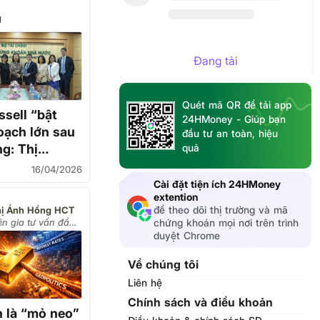
g
Đang tải
Quét mã QR để tải app
sell “bật
24HMoney - Giúp bạn
oạch lớn sau
đầu tư an toàn, hiệu
quả
g: Thị
chứng khoán
16/04/2026
 sắp có loạt
Cài đặt tiện ích 24HMoney
extention
m mới?
để theo dõi thị trường và mã
hị Ánh Hồng HCT
n gia tư vấn đầu
chứng khoán mọi nơi trên trình
ng hoá)
duyệt Chrome
Về chúng tôi
Liên hệ
Chính sách và điều khoản
 là “mỏ neo”