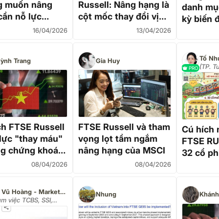
g muốn nâng
Russell: Nâng hạng là
danh mục
cần nỗ lực
cột mốc thay đổi vị
kỳ biến 
mẽ để đạt kết
thế của chứng khoán
nhìn từ 
16/04/2026
13/04/2026
hư Việt Nam
Việt Nam
Tố Nh
ỳnh Trang
Gia Huy
(TP. 
PRO
khoán 
sản)
ch FTSE Russell
FTSE Russell và tham
Cú hích 
 lực "thay máu"
vọng lọt tầm ngắm
FTSE RU
ng chứng khoán
nâng hạng của MSCI
32 cổ ph
gia
đón són
08/04/2026
08/04/2026
Võ Vũ Hoàng - Market Radar
Nhung
Khánh
àm việc TCBS, SSI,
S, KAFI và VPS)