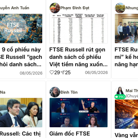
uyễn Anh Tuấn
Phạm Đình Đạt
Nhun
 9 cổ phiếu này
FTSE Russell rút gọn
FTSE Rus
SE Russell “gạch
danh sách cổ phiếu
mí” kế h
khỏi danh sách
Việt tiềm năng xuống
nâng hạn
hạng?
còn 23 mã
trường 
29
25
06/05/2026
08/05/2026
Việt Nam
sản phẩ
Mai T
 Na
Đình Tôn
(Chuyê
PRO
tư hà
ussell: Các thị
Giám đốc FTSE
Vàng vẫn