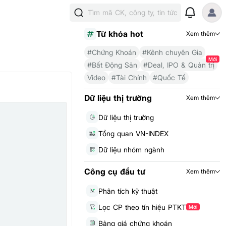
Tìm mã CK, công ty, tin tức
Từ khóa hot
Xem thêm
#Chứng Khoán
#Kênh chuyên Gia
Mới
#Bất Động Sản
#Deal, IPO & Quản trị
Video
#Tài Chính
#Quốc Tế
Dữ liệu thị trường
Xem thêm
Dữ liệu thị trường
Tổng quan VN-INDEX
Dữ liệu nhóm ngành
Công cụ đầu tư
Xem thêm
Phân tích kỹ thuật
Lọc CP theo tín hiệu PTKT
Mới
Bảng giá chứng khoán