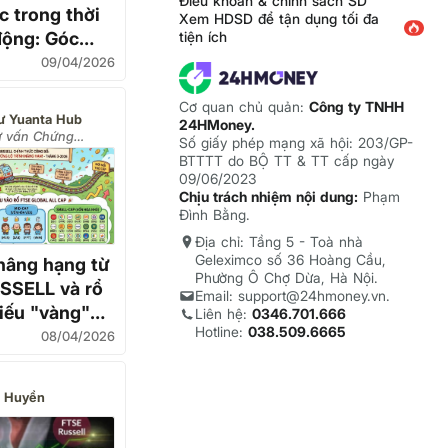
Điều khoản & chính sách SD
 trong thời
Xem HDSD để tận dụng tối đa
tiện ích
động: Góc
FTSE Russell
09/04/2026
Cơ quan chủ quản:
Công ty TNHH
ư Yuanta Hub
24HMoney.
Tư vấn Chứng
Số giấy phép mạng xã hội: 203/GP-
& Quản lý Tài
BTTTT do BỘ TT & TT cấp ngày
09/06/2023
Chịu trách nhiệm nội dung:
Phạm
Đình Bằng.
Địa chỉ: Tầng 5 - Toà nhà
Geleximco số 36 Hoàng Cầu,
nâng hạng từ
Phường Ô Chợ Dừa, Hà Nội.
SSELL và rổ
Email: support@24hmoney.vn.
iếu "vàng"
Liên hệ:
0346.701.666
Hotline:
038.509.6665
g tỷ USD
08/04/2026
 Huyền