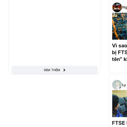
Ng
Vì sao
bị FT
tên” 
nâng 
XEM THÊM
Ly
FTSE R