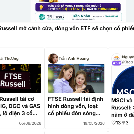
ussell mở cánh cửa, dòng vốn ETF sẽ chọn cổ phiế
ài Thương
Trần Anh Hoàng
(Khoa 
VIP
hàng 
Trãi)
ussell tái cơ
FTSE Russell tái định
MSCI và
DIG, DGC và GAS
hình dòng vốn, loạt
Russell:
i, lộ diện 3 cổ
cổ phiếu đón sóng
nằm ở đâ
lọt vào "mắt
nâng hạng tỷ USD
"cuộc đ
13
3
05/06/2026
19/05/2026
hạng thị