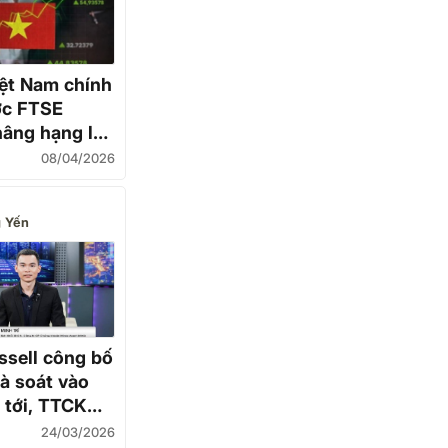
ệt Nam chính
ợc FTSE
nâng hạng lên
ng mới nổi
08/04/2026
 Yến
sell công bố
rà soát vào
 tới, TTCK
nh thức vào
24/03/2026