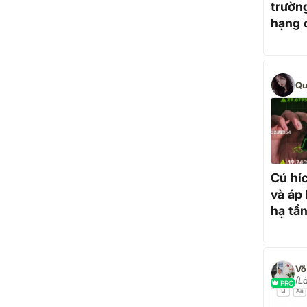
trườn
hạng 
mạnh 
quả n
Qu
Cú hí
và áp
hạ tầ
quốc 
(L
PRO
MB