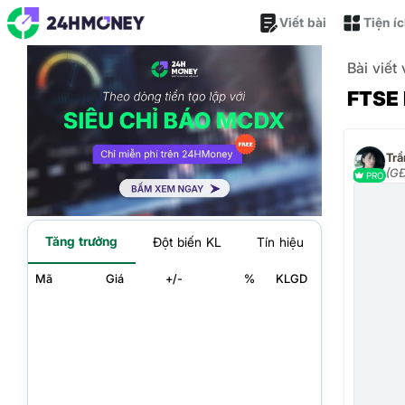
Viết bài
Tiện í
Bài viết
FTSE 
Tr
(GĐ
PRO
Tăng trưởng
Đột biến KL
Tín hiệu
Mã
Giá
+/-
%
KLGD