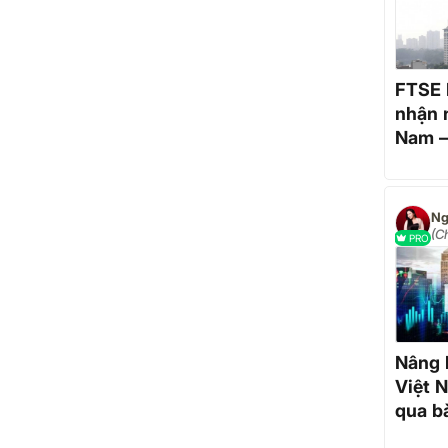
FTSE 
nhận 
Nam –
tiền 
Ng
(C
PRO
Đầ
Qu
Nâng 
Việt N
qua bà
của F