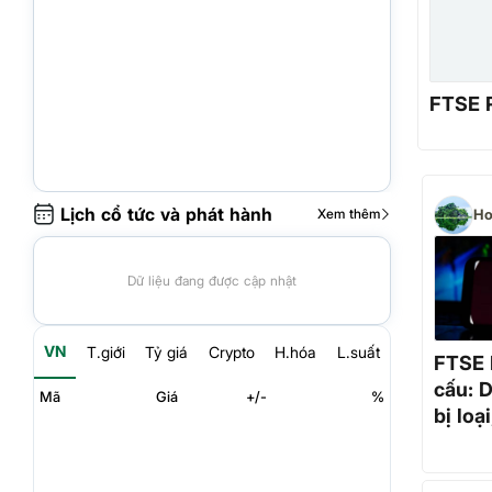
FTSE R
Lịch cổ tức và phát hành
Xem thêm
Ho
Dữ liệu đang được cập nhật
VN
T.giới
Tỷ giá
Crypto
H.hóa
L.suất
FTSE R
cấu: 
Mã
Giá
+/-
%
bị loạ
phiếu 
xanh"