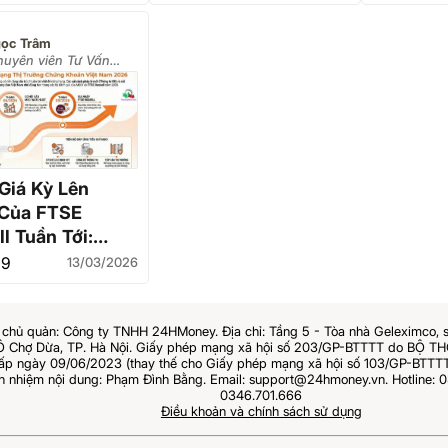
nhóm mớ
 thức sánh vai
trước khi đón thông
 Quốc, Ấn Độ
tin FTSE Russell
ọc Trâm
huyên viên Tư Vấn
u Tư Chứng Khoán -
ản lý Tài sản)
Giá Kỳ Lên
Của FTSE
l Tuần Tới:
Lực Thúc Đẩy
19
13/03/2026
Vốn Tỷ USD Và
 Lược Đón Đầu
chủ quản: Công ty TNHH 24HMoney. Địa chỉ: Tầng 5 - Tòa nhà Geleximco, 
Ô Chợ Dừa, TP. Hà Nội. Giấy phép mạng xã hội số 203/GP-BTTTT do BỘ 
 ngày 09/06/2023 (thay thế cho Giấy phép mạng xã hội số 103/GP-BTTTT
ch nhiệm nội dung: Phạm Đình Bằng. Email: support@24hmoney.vn. Hotline: 0
0346.701.666
Điều khoản và chính sách sử dụng