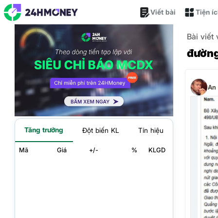
Viết bài
Tiện í
Bài viết
đường
An
Tăng trưởng
Đột biến KL
Tín hiệu
Mã
Giá
+/-
%
KLGD