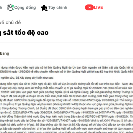
ch
Cộng đồng
LIVE
 về chủ đề
 sắt tốc độ cao
 Bang