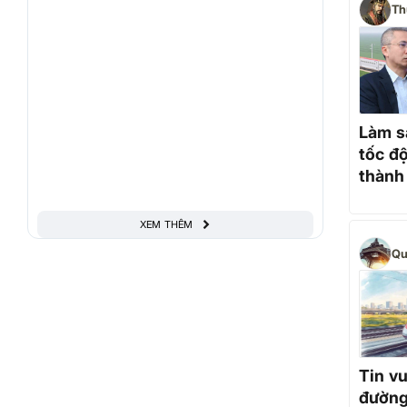
Th
Làm s
tốc đ
thành
công?
XEM THÊM
Qu
Tin vu
đường