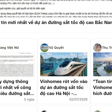
tin mới nhất về dự án đường sắt tốc độ cao Bắc Na
àng Việt Nữ
Vũ Quyết
Thu T
y dựng thông
Vinhomes rót vốn vào
"Toan tí
ới nhất về công
dự án đường sắt tốc
Vinhome
siêu đường sắt
độ cao Hà Nội -
hích đườ
ộ cao Bắc - Nam
Quảng Ninh
cao
3 ngày
02/07/2026