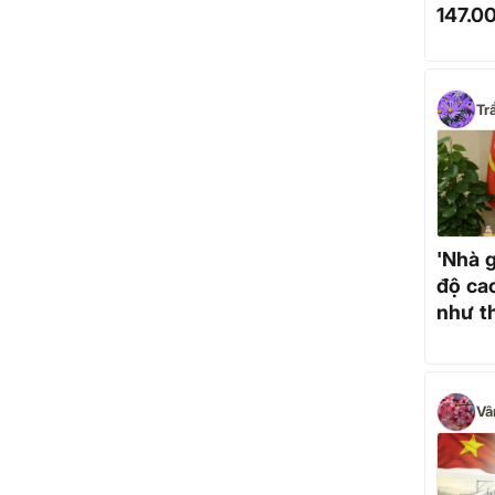
147.0
Nội -
Tr
'Nhà 
độ ca
như t
Vâ