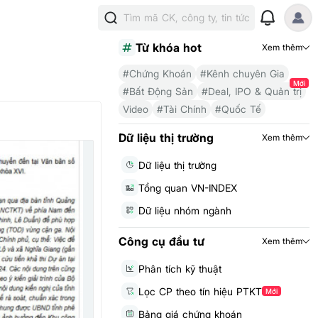
Tìm mã CK, công ty, tin tức
Từ khóa hot
Xem thêm
#Chứng Khoán
#Kênh chuyên Gia
Mới
#Bất Động Sản
#Deal, IPO & Quản trị
Video
#Tài Chính
#Quốc Tế
Dữ liệu thị trường
Xem thêm
Dữ liệu thị trường
Tổng quan VN-INDEX
Dữ liệu nhóm ngành
Công cụ đầu tư
Xem thêm
Phân tích kỹ thuật
Lọc CP theo tín hiệu PTKT
Mới
Bảng giá chứng khoán