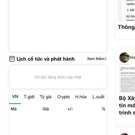
Thông 
Ho
Lịch cổ tức và phát hành
Xem thêm
Dữ liệu đang được cập nhật
VN
T.giới
Tỷ giá
Crypto
H.hóa
L.suất
Bộ Xâ
tin m
Mã
Giá
+/-
%
trình 
tốc đ