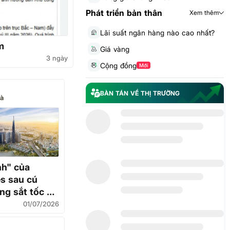
Phát triển bản thân
Xem thêm
Lãi suất ngân hàng nào cao nhất?
m
Giá vàng
3 ngày
Cộng đồng
Mới
BÀN TÁN VỀ THỊ TRƯỜNG
rà
nh" của
s sau cú
ng sắt tốc độ
01/07/2026