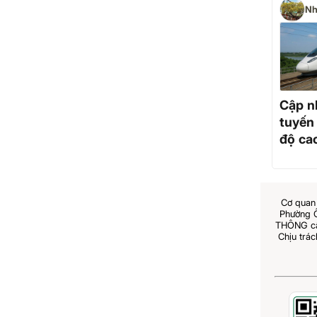
Nh
Cập n
tuyến
độ ca
nối H
Ninh, 
phươ
Cơ quan 
Phường 
THÔNG cấp
Chịu trá