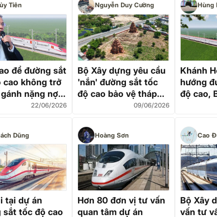
ủy Tiên
Nguyễn Duy Cường
Hùng 
ao để đường sắt
Bộ Xây dựng yêu cầu
Khánh H
ộ cao không trở
'nắn' đường sắt tốc
hướng đư
 gánh nặng nợ
độ cao bảo vệ tháp
độ cao, 
Chăm 1.300 tuổi
phản hồi
22/06/2026
09/06/2026
ách Dũng
Hoàng Sơn
Cao Đ
i tại dự án
Hơn 80 đơn vị tư vấn
Bộ Xây 
 sắt tốc độ cao
quan tâm dự án
vấn tư v