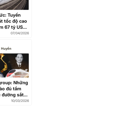
ức: Tuyến
t tốc độ cao
m 67 tỷ USD
chia thành 17
07/04/2026
c lập
 Huyền
group: Những
nào đủ tầm
 đường sắt
ao Bắc –
10/03/2026