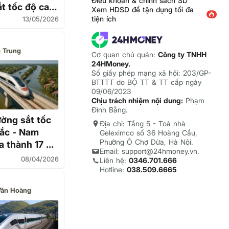
Điều khoản & chính sách SD
t tốc độ cao
Xem HDSD để tận dụng tối đa
m
tiện ích
13/05/2026
 Trung
Cơ quan chủ quản:
Công ty TNHH
24HMoney.
Số giấy phép mạng xã hội: 203/GP-
BTTTT do BỘ TT & TT cấp ngày
09/06/2023
Chịu trách nhiệm nội dung:
Phạm
Đình Bằng.
ờng sắt tốc
Địa chỉ: Tầng 5 - Toà nhà
Bắc - Nam
Geleximco số 36 Hoàng Cầu,
Phường Ô Chợ Dừa, Hà Nội.
a thành 17 dự
Email: support@24hmoney.vn.
ập
08/04/2026
Liên hệ:
0346.701.666
Hotline:
038.509.6665
Văn Hoàng