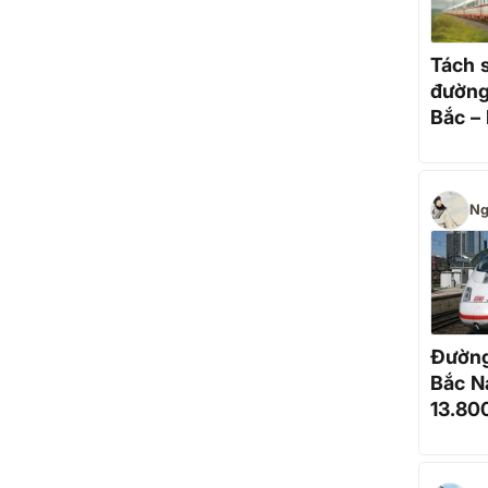
Tách 
đường
Bắc –
phần:
đẩy n
Ng
Đường
Bắc N
13.80