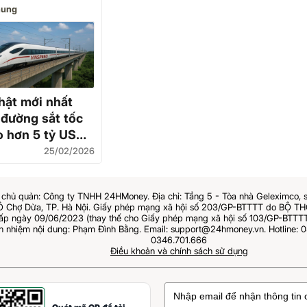
ung
hật mới nhất
 đường sắt tốc
o hơn 5 tỷ USD
à Nội – Quảng
25/02/2026
đi qua 4 địa
ng
chủ quản: Công ty TNHH 24HMoney. Địa chỉ: Tầng 5 - Tòa nhà Geleximco, 
Ô Chợ Dừa, TP. Hà Nội. Giấy phép mạng xã hội số 203/GP-BTTTT do BỘ 
 ngày 09/06/2023 (thay thế cho Giấy phép mạng xã hội số 103/GP-BTTTT
ch nhiệm nội dung: Phạm Đình Bằng. Email: support@24hmoney.vn. Hotline: 0
0346.701.666
Điều khoản và chính sách sử dụng