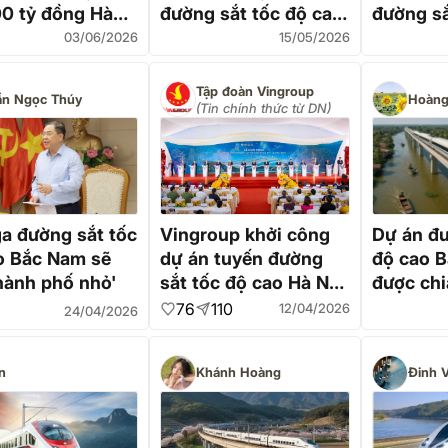
00 tỷ đồng Hà
đường sắt tốc độ cao
đường sắ
 Quảng Ninh
Bắc Nam
Bắc Na
03/06/2026
15/05/2026
Tập đoàn Vingroup
ần Ngọc Thúy
Hoàng
(Tin chính thức từ DN)
ga đường sắt tốc
Vingroup khởi công
Dự án đư
o Bắc Nam sẽ
dự án tuyến đường
độ cao 
hành phố nhỏ'
sắt tốc độ cao Hà Nội
được chi
- Quảng Ninh
án độc l
76
110
12/04/2026
24/04/2026
n
Khánh Hoàng
Đinh 