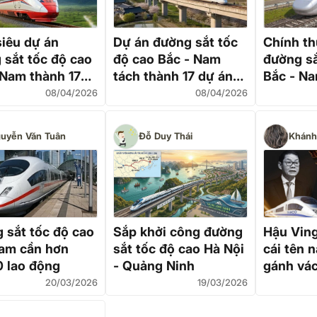
siêu dự án
Dự án đường sắt tốc
Chính th
 sắt tốc độ cao
độ cao Bắc - Nam
đường sắ
 Nam thành 17
tách thành 17 dự án
Bắc - Na
 Bước đi mới để
độc lập
sẽ được 
08/04/2026
08/04/2026
hanh tiến độ
dự án độ
uyễn Văn Tuân
Đỗ Duy Thái
Khánh
 sắt tốc độ cao
Sắp khởi công đường
Hậu Vin
am cần hơn
sắt tốc độ cao Hà Nội
cái tên 
0 lao động
- Quảng Ninh
gánh vác
tốc độ c
20/03/2026
19/03/2026
Nam?