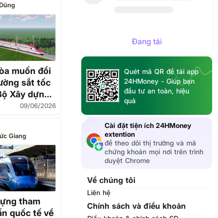
Dũng
Đang tải
òa muốn đổi
Quét mã QR để tải app
24HMoney - Giúp bạn
ờng sắt tốc
đầu tư an toàn, hiệu
Bộ Xây dựng
quả
 ra sao?
09/06/2026
Cài đặt tiện ích 24HMoney
extention
ức Giang
để theo dõi thị trường và mã
chứng khoán mọi nơi trên trình
duyệt Chrome
Về chúng tôi
Liên hệ
dựng tham
Chính sách và điều khoản
ấn quốc tế về