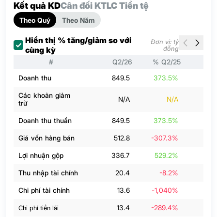
Kết quả KD
Cân đối KT
LC Tiền tệ
Theo Quý
Theo Năm
Hiển thị % tăng/giảm so với
Đơn vị: tỷ
đồng
cùng kỳ
#
Q2/26
% Q2/25
Q
Doanh thu
849.5
373.5%
28
Các khoản giảm
N/A
N/A
trừ
Doanh thu thuần
849.5
373.5%
28
Giá vốn hàng bán
512.8
-307.3%
20
Lợi nhuận gộp
336.7
529.2%
Thu nhập tài chính
20.4
-8.2%
Chi phí tài chính
13.6
-1,040%
2
13.4
-289.4%
2
Chi phí tiền lãi