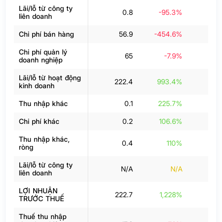
Lãi/lỗ từ công ty
0.8
-95.3%
liên doanh
Chi phí bán hàng
56.9
-454.6%
Chi phí quản lý
65
-7.9%
3
doanh nghiệp
Lãi/lỗ từ hoạt động
222.4
993.4%
3
kinh doanh
Thu nhập khác
0.1
225.7%
Chi phí khác
0.2
106.6%
-
Thu nhập khác,
0.4
110%
-
ròng
Lãi/lỗ từ công ty
N/A
N/A
liên doanh
LỢI NHUẬN
222.7
1,228%
3
TRƯỚC THUẾ
Thuế thu nhập