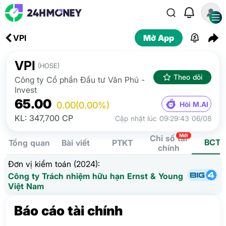
VPI
Mở App
VPI
(HOSE)
Theo dõi
Công ty Cổ phần Đầu tư Văn Phú -
Invest
65.00
Hỏi M.AI
0.00
(0.00%)
KL: 347,700 CP
Cập nhật lúc 09:29:43 06/08
Mới
Chỉ số tài
BCTC
Tổng quan
Bài viết
PTKT
chính
Đơn vị kiểm toán (2024):
Công ty Trách nhiệm hữu hạn Ernst & Young
Việt Nam
Báo cáo tài chính