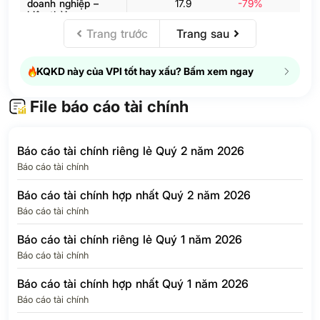
doanh nghiệp –
17.9
-79%
hiện thời
Trang trước
Trang sau
Thuế thu nhập
doanh nghiệp –
34.1
-576.8%
hoãn lại
KQKD này của VPI tốt hay xấu? Bấm xem ngay
Chi phí thuế thu
52.1
-245.6%
nhập doanh nghiệp
File báo cáo tài chính
LỢI NHUẬN SAU
170.7
9,952%
2
THUẾ TNDN
Báo cáo tài chính riêng lẻ Quý 2 năm 2026
Lợi ích của cổ
Báo cáo tài chính
43.6
2,076%
-
đông thiểu số
Báo cáo tài chính hợp nhất Quý 2 năm 2026
Lợi nhuận của Cổ
Báo cáo tài chính
đông của Công ty
127.1
3,154%
2
mẹ
Báo cáo tài chính riêng lẻ Quý 1 năm 2026
EPS Quý
397
3,208%
Báo cáo tài chính
Báo cáo tài chính hợp nhất Quý 1 năm 2026
Báo cáo tài chính