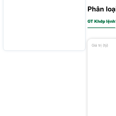
Phân loạ
GT Khớp lệnh
Giá trị (tỷ)