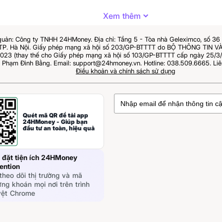
Xem thêm
quản: Công ty TNHH 24HMoney. Địa chỉ: Tầng 5 - Tòa nhà Geleximco, số 3
 TP. Hà Nội. Giấy phép mạng xã hội số 203/GP-BTTTT do BỘ THÔNG TIN
023 (thay thế cho Giấy phép mạng xã hội số 103/GP-BTTTT cấp ngày 25/3/2
: Phạm Đình Bằng. Email: support@24hmoney.vn. Hotline: 038.509.6665. Liê
Điều khoản và chính sách sử dụng
Quét mã QR để tải app
24HMoney - Giúp bạn
đầu tư an toàn, hiệu quả
 đặt tiện ích 24HMoney
ention
theo dõi thị trường và mã
ng khoán mọi nơi trên trình
yệt Chrome