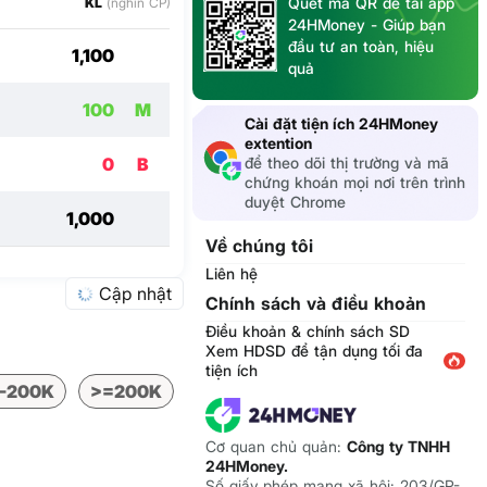
Quét mã QR để tải app
KL
(nghìn CP)
24HMoney - Giúp bạn
đầu tư an toàn, hiệu
1,100
quả
100
M
Cài đặt tiện ích 24HMoney
extention
để theo dõi thị trường và mã
0
B
chứng khoán mọi nơi trên trình
duyệt Chrome
1,000
Về chúng tôi
Liên hệ
Cập nhật
Chính sách và điều khoản
Điều khoản & chính sách SD
Xem HDSD để tận dụng tối đa
tiện ích
-200K
>=200K
Cơ quan chủ quản:
Công ty TNHH
24HMoney.
Số giấy phép mạng xã hội: 203/GP-