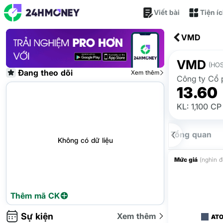
Viết bài
Tiện í
VMD
VMD
(HOS
Đang theo dõi
Xem thêm
Công ty Cổ
13.60
KL: 1,100 CP
Tổng quan
Không có dữ liệu
Mức giá
(nghìn 
Thêm mã CK
Sự kiện
Xem thêm
AT