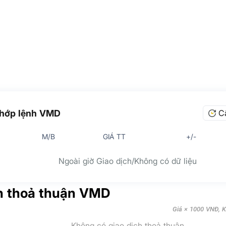
khớp lệnh VMD
C
M/B
GIÁ TT
+/-
Ngoài giờ Giao dịch/Không có dữ liệu
h thoả thuận VMD
Giá × 1000 VNĐ, Kh
Không có giao dịch thoả thuận