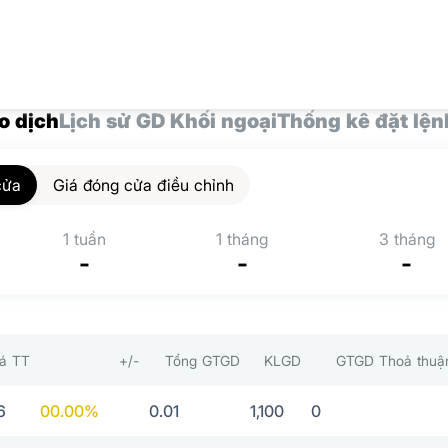
o dịch
Lịch sử GD Khối ngoại
Thống kê đặt lện
cửa
Giá đóng cửa điều chỉnh
1 tuần
1 tháng
3 tháng
-
-
-
iá TT
+/-
Tổng GTGD
KLGD
GTGD Thoả thuậ
6
0
0.00%
0.01
1,100
0