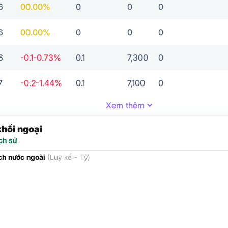
6
0
0.00%
0
0
0
6
0
0.00%
0
0
0
6
-0.1
-0.73%
0.1
7,300
0
7
-0.2
-1.44%
0.1
7,100
0
Xem thêm
khối ngoại
ch sử
ịch nước ngoài
(Luỹ kế - Tỷ)