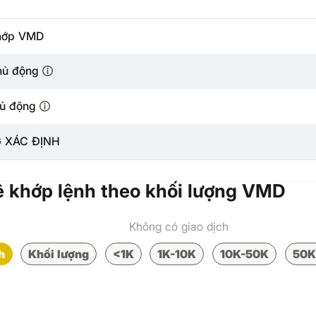
hớp VMD
hủ động
ủ động
 XÁC ĐỊNH
 khớp lệnh theo khối lượng VMD
Không có giao dịch
h
Khối lượng
<1K
1K-10K
10K-50K
50K