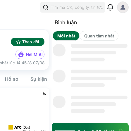
Tìm mã CK, công ty, tin tức
Bình luận
Mới nhất
Qua
Theo dõi
Hỏi M.AI
nhật lúc 14:45:18 07/08
Hồ sơ
Sự kiện
Tín hiệu
Kế hoạch
Cộng đồn
%
ATC
(0%)