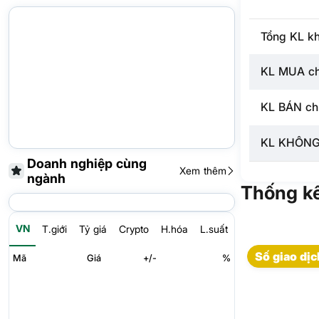
Tổng KL k
KL MUA c
KL BÁN ch
KL KHÔNG
Doanh nghiệp cùng
Xem thêm
ngành
Thống kê
VN
T.giới
Tỷ giá
Crypto
H.hóa
L.suất
Số giao dịc
Mã
Giá
+/-
%