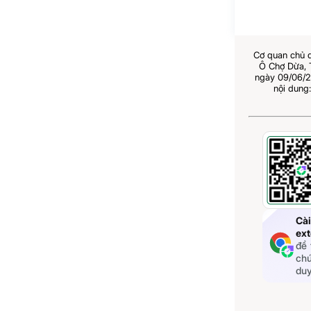
Cơ quan chủ 
Ô Chợ Dừa,
ngày 09/06/2
nội dung
Cài
ext
để 
chứ
du