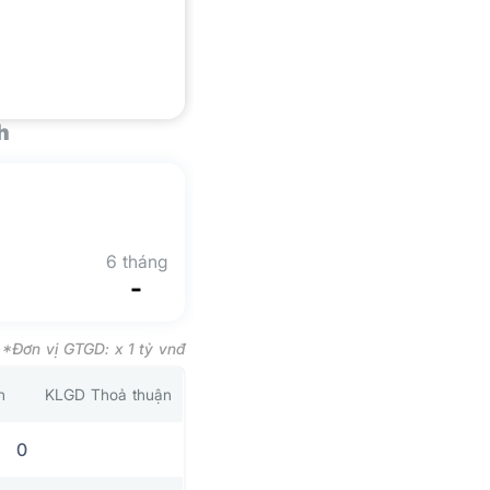
h
6 tháng
-
*Đơn vị GTGD: x 1 tỷ vnđ
n
KLGD Thoả thuận
0