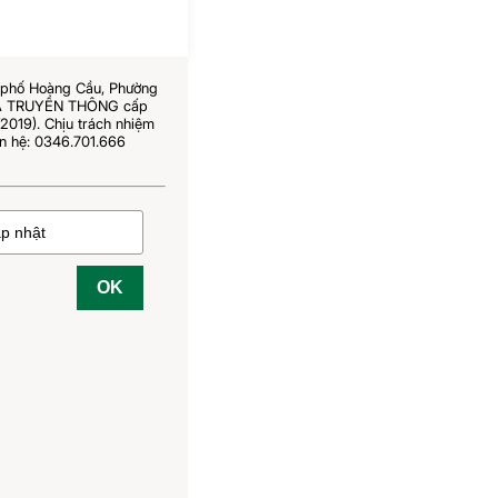
6 phố Hoàng Cầu, Phường
 VÀ TRUYỀN THÔNG cấp
019). Chịu trách nhiệm
n hệ: 0346.701.666
OK