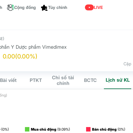
Dành cho bạn
ch
Cộng đồng
LIVE
E)
 phần Y Dược phẩm Vimedimex
0.00
(0.00%)
Cập 
Chỉ số tài
Lịch sử KL
Bài viết
PTKT
BCTC
chính
đồng)
O
(0%)
Mua chủ động
(9.09%)
Bán chủ động
(0%)