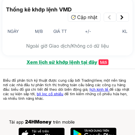
Thống kê khớp lệnh VMD
Cập nhật
NGÀY
M/B
GIÁ TT
+/-
KL
Ngoài giờ Giao dịch/Không có dữ liệu
Xem lịch sử khớp lệnh tại đây
Mới
Biểu đồ phân tích kỹ thuật được cung cấp bởi TradingView, một nền tảng
nơi các nhà đầu tư phân tích thị trường toàn cầu bằng các công cụ hàng
đầu: biểu đồ giá chi tiết để theo dõi biến động giá,
lịch kinh tế
để cập nhật
các sự kiện sắp tới,
bộ lọc cổ phiếu
để tìm kiếm những cổ phiếu hứa hẹn,
và nhiều tính năng khác.
24HMoney
Tải app
trên mobile