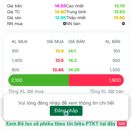
Giá trần
14.55
Cao nhất
13.70
Giá TC
13.60
Trung bình
13.63
Giá sàn
12.65
Thấp nhất
13.60
NN mua
0
NN bán
0
KL MUA
GIÁ MUA
GIÁ BÁN
KL BÁN
100
13.6
14.1
100
1,400
13.5
14.2
500
600
13.45
14.25
1,300
2,100
1,900
Tổng KL đặt mua
Tổng KL đặt bán
Tín hiệu kỹ thuật
Xem tất cả
Vui lòng đăng nhập để xem thông tin chi tiết
Đăng nhập
Xem Bộ lọc cổ phiếu theo tín hiệu PTKT tại đây
Mới