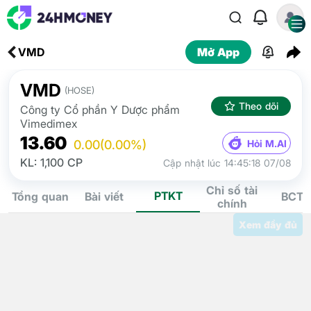
VMD
Mở App
VMD
(HOSE)
Theo dõi
Công ty Cổ phần Y Dược phẩm
Vimedimex
13.60
Hỏi M.AI
0.00
(0.00%)
KL: 1,100 CP
Cập nhật lúc 14:45:18 07/08
Chỉ số tài
PTKT
Tổng quan
Bài viết
BCTC
chính
Xem đầy đủ