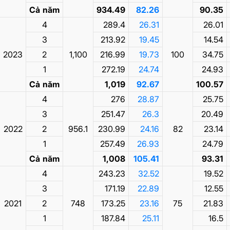
Cả năm
934.49
82.26
90.35
4
289.4
26.31
26.01
3
213.92
19.45
14.54
2023
2
1,100
216.99
19.73
100
34.75
1
272.19
24.74
24.93
Cả năm
1,019
92.67
100.57
4
276
28.87
25.75
3
251.47
26.3
20.49
2022
2
956.1
230.99
24.16
82
23.14
1
257.49
26.93
24.79
Cả năm
1,008
105.41
93.31
4
243.23
32.52
19.52
3
171.19
22.89
12.55
2021
2
748
173.25
23.16
75
21.83
1
187.84
25.11
16.5