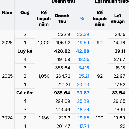
Doanh thu
Lợi nhuận trướ
Năm
Quý
Kế
Kế
Doanh
Lợi
hoạch
%
hoạch
thu
nhuận
năm
năm
2
232.9
23.29
24.15
2026
1
1,000
195.92
19.59
90
14.96
Luỹ kế
428.82
42.88
39.11
4
191.58
18.25
27.67
3
358.64
34.16
15.18
2025
2
1,050
264.72
25.21
92
22.97
1
210.31
20.03
17.82
Cả năm
985.64
93.87
83.54
4
294.09
25.89
29.05
3
213.46
18.79
19.61
2024
2
1,136
223.2
19.65
100
19.69
1
201.47
17.74
22