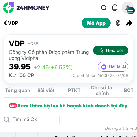
VDP
Mở App
VDP
(HOSE)
Theo dõi
Công ty Cổ phần Dược phẩm Trung
ương Vidipha
39.95
Hỏi M.AI
+2.45
(+6.53%)
KL: 100 CP
Cập nhật lúc 15:09:25 07/08
Chỉ số tài
Tổng quan
Bài viết
PTKT
BCTC
chính
Xem thêm bộ lọc kế hoạch kinh doanh tại đây.
Mới
Đơn vị: x 1 tỷ vnđ