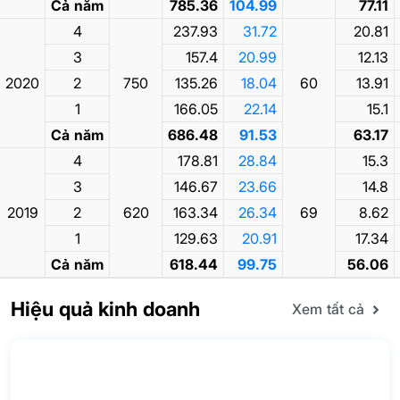
Cả năm
785.36
104.99
77.11
4
237.93
31.72
20.81
3
157.4
20.99
12.13
2020
2
750
135.26
18.04
60
13.91
1
166.05
22.14
15.1
Cả năm
686.48
91.53
63.17
4
178.81
28.84
15.3
3
146.67
23.66
14.8
2019
2
620
163.34
26.34
69
8.62
1
129.63
20.91
17.34
Cả năm
618.44
99.75
56.06
Hiệu quả kinh doanh
Xem tất cả