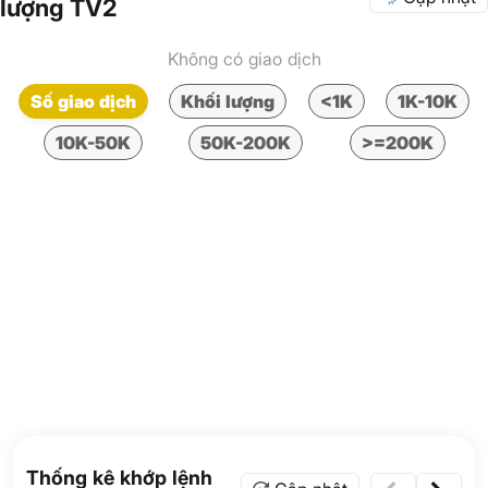
lượng TV2
Không có giao dịch
Số giao dịch
Khối lượng
<1K
1K-10K
10K-50K
50K-200K
>=200K
Thống kê khớp lệnh