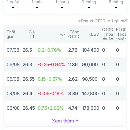
1 ngày
1 tuần
1 tháng
3 tháng
6 tháng
-
-
-
-
-
*Đơn vị GTGD: x 1 tỷ vnđ
GTGD
KLGD
Thời
Giá
Tổng
+/-
KLGD
Thoả
Thoả
gian
TT
GTGD
thuận
thuận
07/08
26.5
0.2
+0.76%
2.76
104,400
0
0
06/08
26.3
-0.25
-0.94%
2.36
90,000
0
0
05/08
26.55
0.15
+0.57%
2.62
98,500
0
0
04/08
26.4
-0.05
-0.19%
3.89
147,800
0
0
03/08
26.45
0.75
+2.92%
4.74
178,600
0
0
Xem thêm