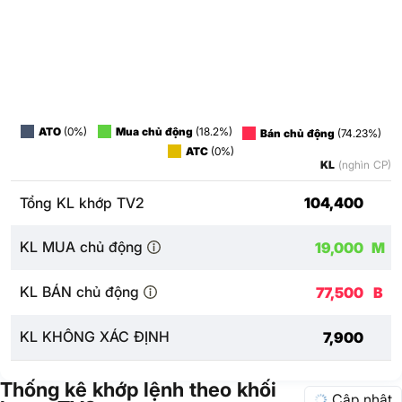
ATO
(0%)
Mua chủ động
(18.2%)
Bán chủ động
(74.23%)
ATC
(0%)
KL
(nghìn CP)
Tổng KL khớp TV2
104,400
KL MUA chủ động
19,000
M
KL BÁN chủ động
77,500
B
KL KHÔNG XÁC ĐỊNH
7,900
Thống kê khớp lệnh theo khối
Cập nhật