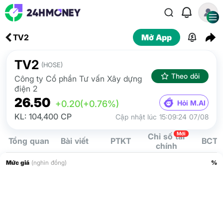
TV2
Mở App
TV2
(HOSE)
Theo dõi
Công ty Cổ phần Tư vấn Xây dựng
điện 2
26.50
Hỏi M.AI
+0.20
(+0.76%)
KL: 104,400 CP
Cập nhật lúc 15:09:24 07/08
Mới
Chỉ số tài
Tổng quan
Bài viết
PTKT
BCTC
chính
Mức giá
(nghìn đồng)
%