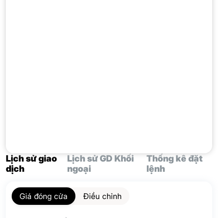
Lịch sử giao
Lịch sử GD Khối
Thống kê đặt
dịch
ngoại
lệnh
Giá đóng cửa
Điều chỉnh