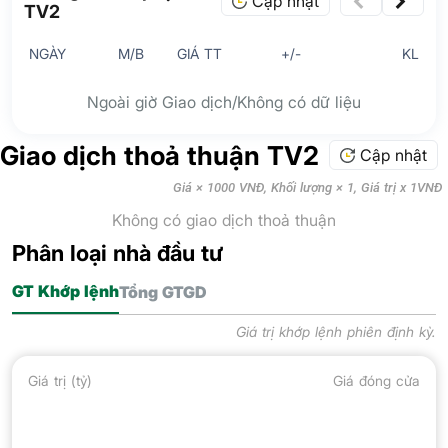
Cập nhật
TV2
NGÀY
M/B
GIÁ TT
+/-
KL
Ngoài giờ Giao dịch/Không có dữ liệu
Giao dịch thoả thuận TV2
Cập nhật
Giá × 1000 VNĐ, Khối lượng × 1, Giá trị x 1VNĐ
Không có giao dịch thoả thuận
Phân loại nhà đầu tư
GT Khớp lệnh
Tổng GTGD
Giá trị khớp lệnh phiên định kỳ.
Giá trị (tỷ)
Giá đóng cửa