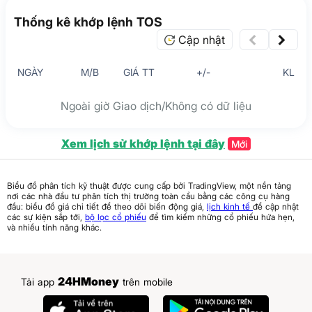
Thống kê khớp lệnh TOS
Cập nhật
NGÀY
M/B
GIÁ TT
+/-
KL
Ngoài giờ Giao dịch/Không có dữ liệu
Xem lịch sử khớp lệnh tại đây
Mới
Biểu đồ phân tích kỹ thuật được cung cấp bởi TradingView, một nền tảng
nơi các nhà đầu tư phân tích thị trường toàn cầu bằng các công cụ hàng
đầu: biểu đồ giá chi tiết để theo dõi biến động giá,
lịch kinh tế
để cập nhật
các sự kiện sắp tới,
bộ lọc cổ phiếu
để tìm kiếm những cổ phiếu hứa hẹn,
và nhiều tính năng khác.
24HMoney
Tải app
trên mobile