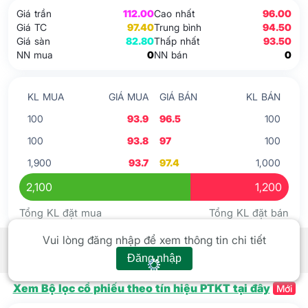
Giá trần
112.00
Cao nhất
96.00
Giá TC
97.40
Trung bình
94.50
Giá sàn
82.80
Thấp nhất
93.50
NN mua
0
NN bán
0
KL MUA
GIÁ MUA
GIÁ BÁN
KL BÁN
100
93.9
96.5
100
100
93.8
97
100
1,900
93.7
97.4
1,000
2,100
1,200
Tổng KL đặt mua
Tổng KL đặt bán
Tín hiệu kỹ thuật
Xem tất cả
Vui lòng đăng nhập để xem thông tin chi tiết
Đăng nhập
Xem Bộ lọc cổ phiếu theo tín hiệu PTKT tại đây
Mới