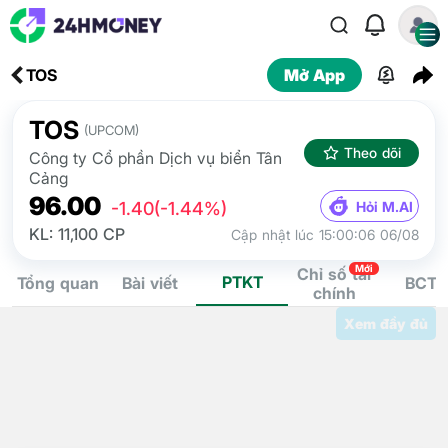
TOS
Mở App
TOS
(UPCOM)
Theo dõi
Công ty Cổ phần Dịch vụ biển Tân
Cảng
96.00
Hỏi M.AI
-1.40
(-1.44%)
KL: 11,100 CP
Cập nhật lúc 15:00:06 06/08
Mới
Chỉ số tài
PTKT
Tổng quan
Bài viết
BCTC
chính
Xem đầy đủ