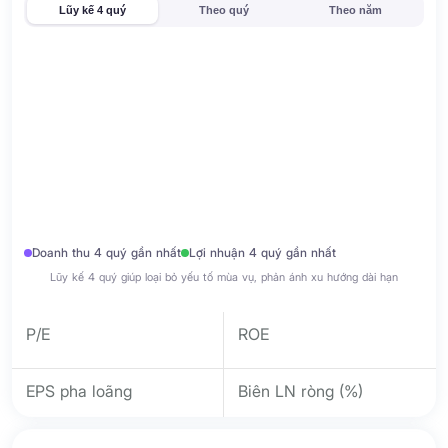
Lũy kế 4 quý
Theo quý
Theo năm
Doanh thu 4 quý gần nhất
Lợi nhuận 4 quý gần nhất
Lũy kế 4 quý giúp loại bỏ yếu tố mùa vụ, phản ánh xu hướng dài hạn
P/E
ROE
EPS pha loãng
Biên LN ròng (%)