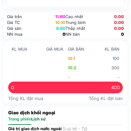
Giá trần
11.60
Cao nhất
0.00
Giá TC
10.10
Trung bình
0.00
Giá sàn
8.60
Thấp nhất
0.00
NN mua
0
NN bán
0
KL MUA
GIÁ MUA
GIÁ BÁN
KL BÁN
10.1
100
10.2
300
-
-
0
400
Tổng KL đặt mua
Tổng KL đặt bán
Giao dịch khối ngoại
Trong phiên
Lịch sử
Giá trị giao dịch nước ngoài
(Luỹ kế - Tỷ)