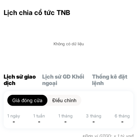
Lịch chia cổ tức TNB
Không có dữ liệu
Lịch sử giao
Lịch sử GD Khối
Thống kê đặt
dịch
ngoại
lệnh
Giá đóng cửa
Điều chỉnh
1 ngày
1 tuần
1 tháng
3 tháng
6 tháng
-
-
-
-
-
*Đơn vị GTGD: x 1 tỷ vnđ