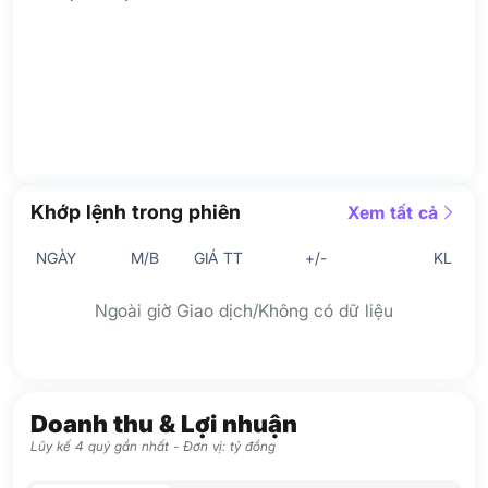
Khớp lệnh trong phiên
Xem tất cả
NGÀY
M/B
GIÁ TT
+/-
KL
Ngoài giờ Giao dịch/Không có dữ liệu
Doanh thu & Lợi nhuận
Lũy kế 4 quý gần nhất - Đơn vị: tỷ đồng