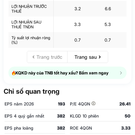
LỢI NHUẬN TRƯỚC
3.2
6.6
THUẾ
LỢI NHUẬN SAU
3.3
5.3
THUẾ TNDN
Tỷ suất lợi nhuận ròng
0.7
0.7
(%)
Trang trước
Trang sau
KQKD này của TNB tốt hay xấu? Bấm xem ngay
Chỉ số quan trọng
EPS năm 2026
193
P/E 4QGN
26.41
EPS 4 quý gần nhất
382
KLGD 10 phiên
50
EPS pha loãng
382
ROE 4QGN
3.33