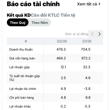
Báo cáo tài chính
Xem tất cả
Kết quả KD
Cân đối KT
LC Tiền tệ
Theo Quý
Theo Năm
Đơn vị: tỷ đồng
#
Q2/26
Q1/26
Q
476.3
704.5
62
Doanh thu thuần
464.2
672.2
6
Giá vốn hàng bán
12.1
32.3
2
Lợi nhuận gộp
Tỷ suất lợi nhuận gộp
2.5
4.6
(%)
4.9
-3.8
-
Lợi nhuận tài chính
4.8
9.8
Chi phí bán hàng
0.2
0.3
Lợi nhuận khác