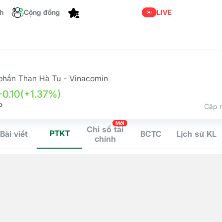
Dành cho bạn
ch
Cộng đồng
LIVE
phần Than Hà Tu - Vinacomin
+0.10
(+1.37%)
P
Cập n
Mới
Chỉ số tài
PTKT
Bài viết
BCTC
Lịch sử KL
chính