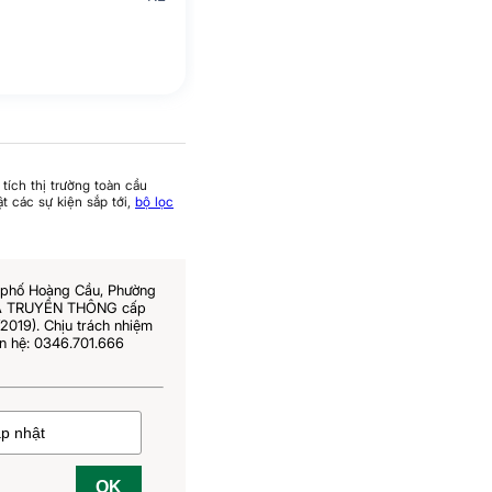
tích thị trường toàn cầu
t các sự kiện sắp tới,
bộ lọc
6 phố Hoàng Cầu, Phường
 VÀ TRUYỀN THÔNG cấp
019). Chịu trách nhiệm
n hệ: 0346.701.666
OK