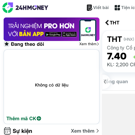
Viết bài
Tiện í
THT
THT
(HNX)
Đang theo dõi
Xem thêm
Công ty Cổ 
7.40
KL: 2,200 C
Tổng quan
Không có dữ liệu
Thêm mã CK
Sự kiện
Xem thêm