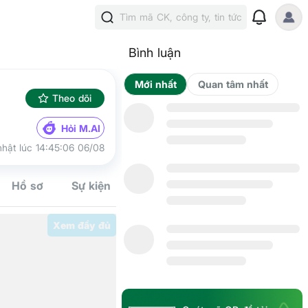
Tìm mã CK, công ty, tin tức
Bình luận
Mới nhất
Qua
Theo dõi
Hỏi M.AI
hật lúc 14:45:06 06/08
Hồ sơ
Sự kiện
Tín hiệu
Kế hoạch
Cộng đồn
Xem đầy đủ