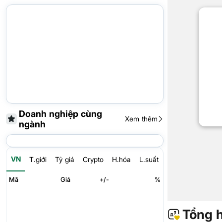
Doanh nghiệp cùng
Xem thêm
ngành
VN
T.giới
Tỷ giá
Crypto
H.hóa
L.suất
Mã
Giá
+/-
%
Tổng 