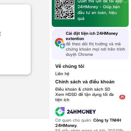
Quét mã QR để tải app
24HMoney - Giúp bạn
đầu tư an toàn, hiệu
quả
t
Cài đặt tiện ích 24HMoney
extention
để theo dõi thị trường và mã
chứng khoán mọi nơi trên trình
duyệt Chrome
Về chúng tôi
Liên hệ
Chính sách và điều khoản
Điều khoản & chính sách SD
Xem HDSD để tận dụng tối đa
tiện ích
Cơ quan chủ quản:
Công ty TNHH
24HMoney.
Số giấy phép mạng xã hội: 203/GP-