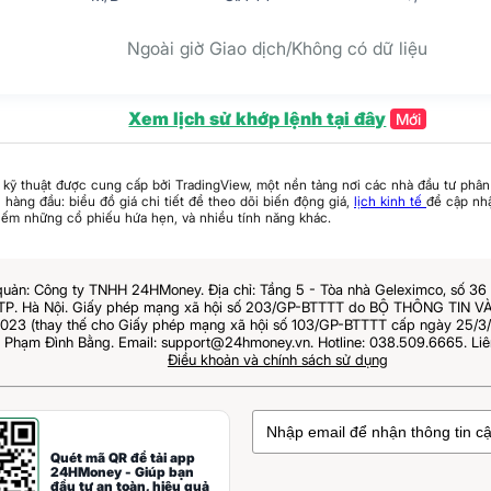
Ngoài giờ Giao dịch/Không có dữ liệu
Xem lịch sử khớp lệnh tại đây
Mới
 kỹ thuật được cung cấp bởi TradingView, một nền tảng nơi các nhà đầu tư phân 
hàng đầu: biểu đồ giá chi tiết để theo dõi biến động giá,
lịch kinh tế
để cập nhậ
iếm những cổ phiếu hứa hẹn, và nhiều tính năng khác.
quản: Công ty TNHH 24HMoney. Địa chỉ: Tầng 5 - Tòa nhà Geleximco, số 3
 TP. Hà Nội. Giấy phép mạng xã hội số 203/GP-BTTTT do BỘ THÔNG TIN
023 (thay thế cho Giấy phép mạng xã hội số 103/GP-BTTTT cấp ngày 25/3/2
: Phạm Đình Bằng. Email: support@24hmoney.vn. Hotline: 038.509.6665. Liê
Điều khoản và chính sách sử dụng
Quét mã QR để tải app
24HMoney - Giúp bạn
đầu tư an toàn, hiệu quả