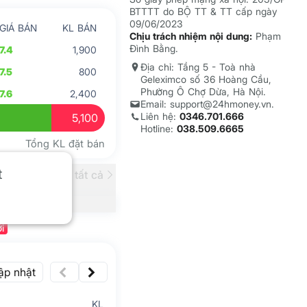
BTTTT do BỘ TT & TT cấp ngày
09/06/2023
GIÁ BÁN
KL BÁN
Chịu trách nhiệm nội dung:
Phạm
Đình Bằng.
7.4
1,900
Địa chỉ: Tầng 5 - Toà nhà
7.5
800
Geleximco số 36 Hoàng Cầu,
Phường Ô Chợ Dừa, Hà Nội.
7.6
2,400
Email: support@24hmoney.vn.
Liên hệ:
0346.701.666
5,100
Hotline:
038.509.6665
Tổng KL đặt bán
t
Xem tất cả
i
ập nhật
KL