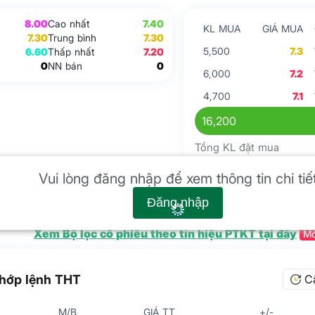
8.00
Cao nhất
7.40
KL MUA
GIÁ MUA
7.30
Trung bình
7.30
5,500
7.3
6.60
Thấp nhất
7.20
0
NN bán
0
6,000
7.2
4,700
7.1
16,200
Tổng KL đặt mua
 kỹ thuật
Vui lòng đăng nhập để xem thông tin chi tiế
Đăng nhập
Xem Bộ lọc cổ phiếu theo tín hiệu PTKT tại đây
Mớ
hớp lệnh THT
C
M/B
GIÁ TT
+/-