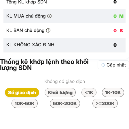
Tổng KL khớp SDN
0
KL MUA chủ động
0
M
KL BÁN chủ động
0
B
KL KHÔNG XÁC ĐỊNH
0
Thống kê khớp lệnh theo khối
Cập nhật
lượng SDN
Không có giao dịch
Số giao dịch
Khối lượng
<1K
1K-10K
10K-50K
50K-200K
>=200K