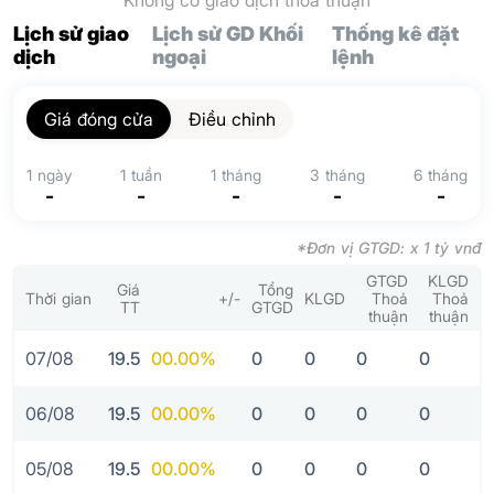
Không có giao dịch thoả thuận
Lịch sử giao
Lịch sử GD Khối
Thống kê đặt
dịch
ngoại
lệnh
Giá đóng cửa
Điều chỉnh
1 ngày
1 tuần
1 tháng
3 tháng
6 tháng
-
-
-
-
-
*Đơn vị GTGD: x 1 tỷ vnđ
GTGD
KLGD
Giá
Tổng
Thời gian
+/-
KLGD
Thoả
Thoả
TT
GTGD
thuận
thuận
07/08
19.5
0
0.00%
0
0
0
0
06/08
19.5
0
0.00%
0
0
0
0
05/08
19.5
0
0.00%
0
0
0
0