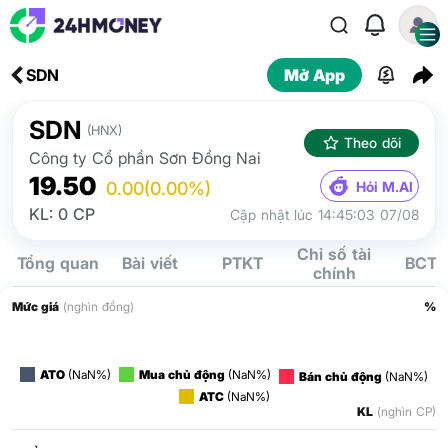
SDN
Mở App
SDN
(HNX)
Theo dõi
Công ty Cổ phần Sơn Đồng Nai
19.50
Hỏi M.AI
0.00
(0.00%)
KL: 0 CP
Cập nhật lúc 14:45:03 07/08
Chỉ số tài
Tổng quan
Bài viết
PTKT
BCTC
chính
Mức giá
(nghìn đồng)
%
ATO
(NaN%)
Mua chủ động
(NaN%)
Bán chủ động
(NaN%)
ATC
(NaN%)
KL
(nghìn CP)