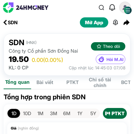
SDN
Mở App
SDN
(HNX)
Theo dõi
Công ty Cổ phần Sơn Đồng Nai
19.50
Hỏi M.AI
0.00
(0.00%)
KL: 0 CP
Cập nhật lúc 14:45:03 07/08
Chỉ số tài
Tổng quan
Bài viết
PTKT
BCTC
chính
Tổng hợp trong phiên SDN
PTKT
1D
10D
1M
3M
6M
1Y
5Y
Giá
(nghìn đồng)