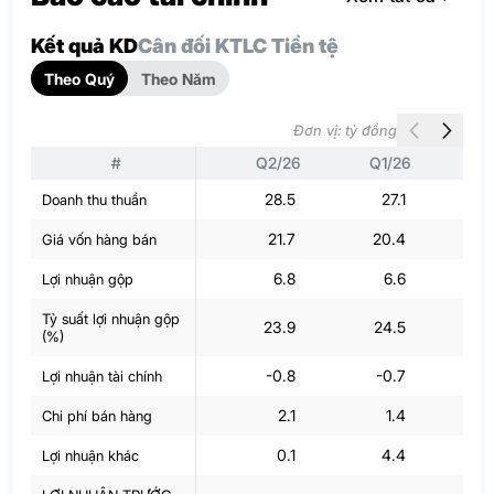
Kết quả KD
Cân đối KT
LC Tiền tệ
Theo Quý
Theo Năm
Đơn vị: tỷ đồng
#
Q2/26
Q1/26
Q
28.5
27.1
Doanh thu thuần
21.7
20.4
2
Giá vốn hàng bán
6.8
6.6
Lợi nhuận gộp
Tỷ suất lợi nhuận gộp
23.9
24.5
(%)
-0.8
-0.7
Lợi nhuận tài chính
2.1
1.4
Chi phí bán hàng
0.1
4.4
Lợi nhuận khác