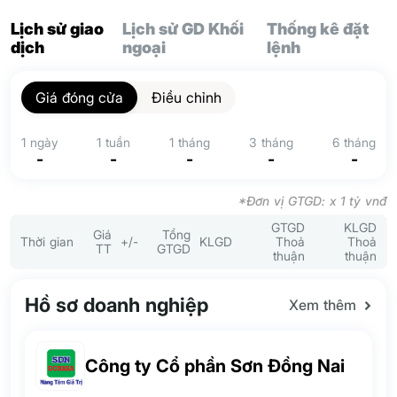
Lịch sử giao
Lịch sử GD Khối
Thống kê đặt
dịch
ngoại
lệnh
Giá đóng cửa
Điều chỉnh
1 ngày
1 tuần
1 tháng
3 tháng
6 tháng
-
-
-
-
-
*Đơn vị GTGD: x 1 tỷ vnđ
GTGD
KLGD
Giá
Tổng
Thời gian
+/-
KLGD
Thoả
Thoả
TT
GTGD
thuận
thuận
Hồ sơ doanh nghiệp
Xem thêm
Công ty Cổ phần Sơn Đồng Nai