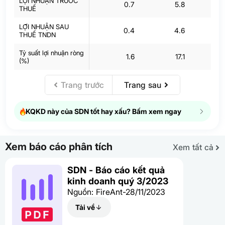
LỢI NHUẬN TRƯỚC
0.7
5.8
THUẾ
LỢI NHUẬN SAU
0.4
4.6
THUẾ TNDN
Tỷ suất lợi nhuận ròng
1.6
17.1
-
(%)
Trang trước
Trang sau
KQKD này của SDN tốt hay xấu? Bấm xem ngay
Xem báo cáo phân tích
Xem tất cả
SDN - Báo cáo kết quả
kinh doanh quý 3/2023
Nguồn: FireAnt-28/11/2023
Tải về