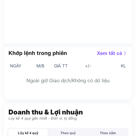
Khớp lệnh trong phiên
Xem tất cả
NGÀY
M/B
GIÁ TT
+/-
KL
Ngoài giờ Giao dịch/Không có dữ liệu
Doanh thu & Lợi nhuận
Lũy kế 4 quý gần nhất - Đơn vị: tỷ đồng
Lũy kế 4 quý
Theo quý
Theo năm