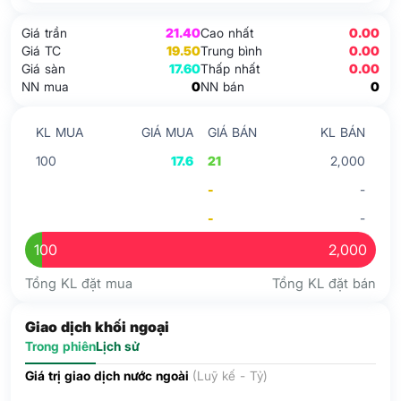
Giá trần
21.40
Cao nhất
0.00
Giá TC
19.50
Trung bình
0.00
Giá sàn
17.60
Thấp nhất
0.00
NN mua
0
NN bán
0
KL MUA
GIÁ MUA
GIÁ BÁN
KL BÁN
100
17.6
21
2,000
-
-
-
-
100
2,000
Tổng KL đặt mua
Tổng KL đặt bán
Giao dịch khối ngoại
Trong phiên
Lịch sử
Giá trị giao dịch nước ngoài
(Luỹ kế - Tỷ)