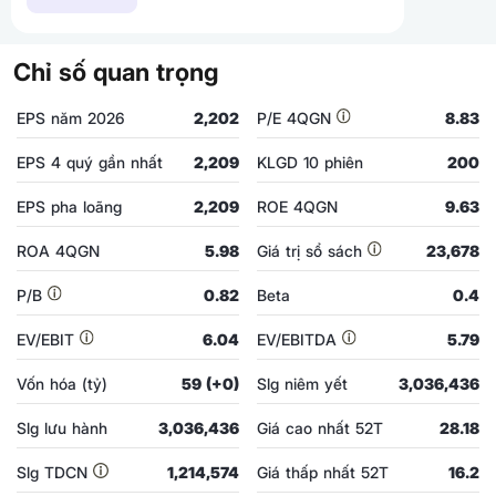
Chỉ số quan trọng
EPS năm 2026
2,202
P/E 4QGN
8.83
EPS 4 quý gần nhất
2,209
KLGD 10 phiên
200
EPS pha loãng
2,209
ROE 4QGN
9.63
ROA 4QGN
5.98
Giá trị sổ sách
23,678
P/B
0.82
Beta
0.4
EV/EBIT
6.04
EV/EBITDA
5.79
Vốn hóa (tỷ)
59 (+0)
Slg niêm yết
3,036,436
Slg lưu hành
3,036,436
Giá cao nhất 52T
28.18
Slg TDCN
1,214,574
Giá thấp nhất 52T
16.2