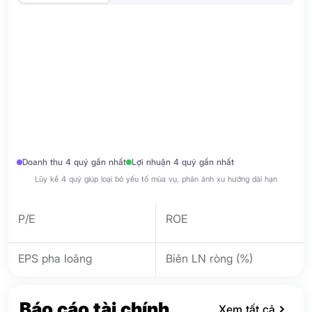
Doanh thu 4 quý gần nhất
Lợi nhuận 4 quý gần nhất
Lũy kế 4 quý giúp loại bỏ yếu tố mùa vụ, phản ánh xu hướng dài hạn
P/E
ROE
EPS pha loãng
Biên LN ròng (%)
Báo cáo tài chính
Xem tất cả