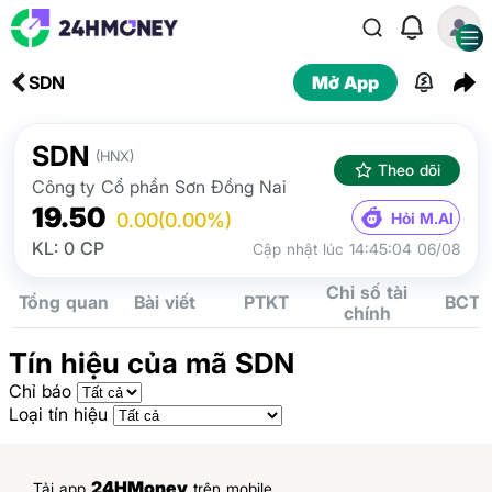
SDN
Mở App
SDN
(HNX)
Theo dõi
Công ty Cổ phần Sơn Đồng Nai
19.50
Hỏi M.AI
0.00
(0.00%)
KL: 0 CP
Cập nhật lúc 14:45:04 06/08
Chỉ số tài
Tổng quan
Bài viết
PTKT
BCTC
chính
Tín hiệu của mã SDN
Chỉ báo
Loại tín hiệu
24HMoney
Tải app
trên mobile