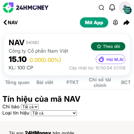
NAV
Mở App
NAV
(HOSE)
Theo dõi
Công ty Cổ phần Nam Việt
15.10
Hỏi M.AI
0.00
(0.00%)
KL: 100 CP
Cập nhật lúc 10:50:54 07/08
Chỉ số tài
Tổng quan
Bài viết
PTKT
BCTC
chính
Tín hiệu của mã NAV
Chỉ báo
Loại tín hiệu
24HMoney
Tải app
trên mobile