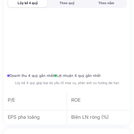
Lũy kế 4 quý
Theo quý
Theo năm
Doanh thu 4 quý gần nhất
Lợi nhuận 4 quý gần nhất
Lũy kế 4 quý giúp loại bỏ yếu tố mùa vụ, phản ánh xu hướng dài hạn
P/E
ROE
EPS pha loãng
Biên LN ròng (%)