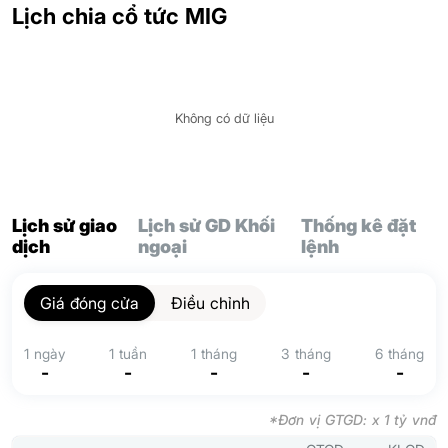
Lịch chia cổ tức MIG
Không có dữ liệu
Lịch sử giao
Lịch sử GD Khối
Thống kê đặt
dịch
ngoại
lệnh
Giá đóng cửa
Điều chỉnh
1 ngày
1 tuần
1 tháng
3 tháng
6 tháng
-
-
-
-
-
*Đơn vị GTGD: x 1 tỷ vnđ