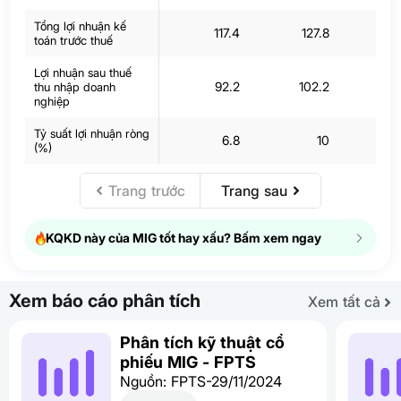
Tổng lợi nhuận kế
117.4
127.8
2
toán trước thuế
Lợi nhuận sau thuế
92.2
102.2
thu nhập doanh
nghiệp
Tỷ suất lợi nhuận ròng
6.8
10
(%)
Trang trước
Trang sau
KQKD này của MIG tốt hay xấu? Bấm xem ngay
Xem báo cáo phân tích
Xem tất cả
Phân tích kỹ thuật cổ
phiếu MIG - FPTS
Nguồn: FPTS-29/11/2024