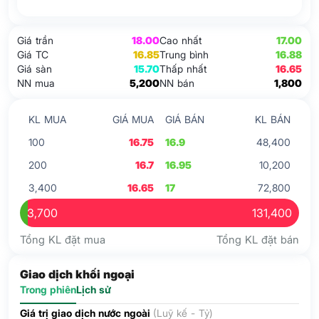
Giá trần
18.00
Cao nhất
17.00
Giá TC
16.85
Trung bình
16.88
Giá sàn
15.70
Thấp nhất
16.65
NN mua
5,200
NN bán
1,800
KL MUA
GIÁ MUA
GIÁ BÁN
KL BÁN
100
16.75
16.9
48,400
200
16.7
16.95
10,200
3,400
16.65
17
72,800
3,700
131,400
Tổng KL đặt mua
Tổng KL đặt bán
Giao dịch khối ngoại
Trong phiên
Lịch sử
Giá trị giao dịch nước ngoài
(Luỹ kế - Tỷ)