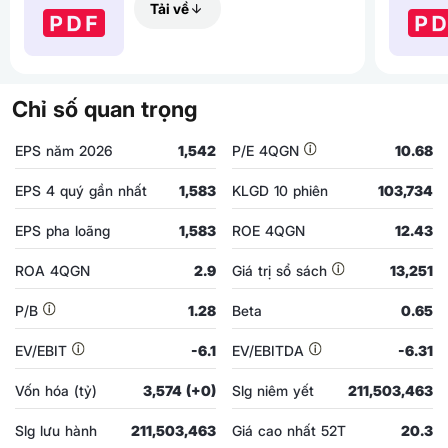
Tải về
Chỉ số quan trọng
EPS năm 2026
1,542
P/E 4QGN
10.68
EPS 4 quý gần nhất
1,583
KLGD 10 phiên
103,734
EPS pha loãng
1,583
ROE 4QGN
12.43
ROA 4QGN
2.9
Giá trị sổ sách
13,251
P/B
1.28
Beta
0.65
EV/EBIT
-6.1
EV/EBITDA
-6.31
Vốn hóa (tỷ)
3,574 (+0)
Slg niêm yết
211,503,463
Slg lưu hành
211,503,463
Giá cao nhất 52T
20.3