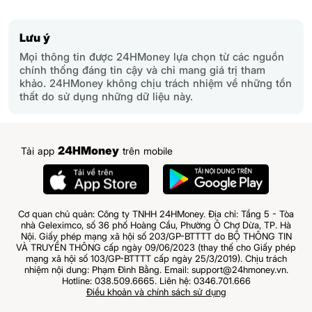
Lưu ý
Mọi thông tin được 24HMoney lựa chọn từ các nguồn
chính thống đáng tin cậy và chỉ mang giá trị tham
khảo. 24HMoney không chịu trách nhiệm về những tổn
thất do sử dụng những dữ liệu này.
24HMoney
Tải app
trên mobile
Cơ quan chủ quản: Công ty TNHH 24HMoney. Địa chỉ: Tầng 5 - Tòa
nhà Geleximco, số 36 phố Hoàng Cầu, Phường Ô Chợ Dừa, TP. Hà
Nội. Giấy phép mạng xã hội số 203/GP-BTTTT do BỘ THÔNG TIN
VÀ TRUYỀN THÔNG cấp ngày 09/06/2023 (thay thế cho Giấy phép
mạng xã hội số 103/GP-BTTTT cấp ngày 25/3/2019). Chịu trách
nhiệm nội dung: Phạm Đình Bằng. Email: support@24hmoney.vn.
Hotline: 038.509.6665. Liên hệ: 0346.701.666
Điều khoản và chính sách sử dụng