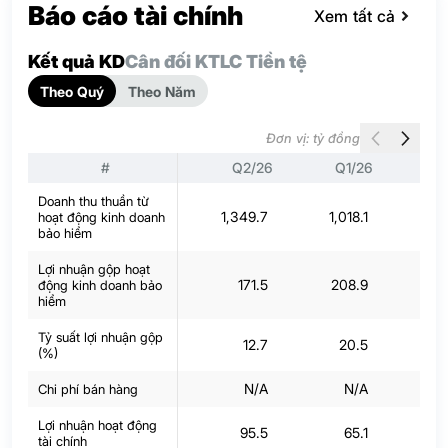
Báo cáo tài chính
Xem tất cả
Kết quả KD
Cân đối KT
LC Tiền tệ
Theo Quý
Theo Năm
Đơn vị: tỷ đồng
#
Q2/26
Q1/26
Q
Doanh thu thuần từ
1,349.7
1,018.1
1,1
hoạt động kinh doanh
bảo hiểm
Lợi nhuận gộp hoạt
171.5
208.9
8
động kinh doanh bảo
hiểm
Tỷ suất lợi nhuận gộp
12.7
20.5
(%)
N/A
N/A
Chi phí bán hàng
Lợi nhuận hoạt động
95.5
65.1
1
tài chính