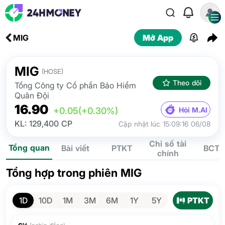
MIG
Mở App
MIG
(HOSE)
Theo dõi
Tổng Công ty Cổ phần Bảo Hiểm
Quân Đội
16.90
Hỏi M.AI
+0.05
(+0.30%)
KL: 129,400 CP
Cập nhật lúc 15:09:16 06/08
Chỉ số tài
Tổng quan
Bài viết
PTKT
BCTC
chính
Tổng hợp trong phiên MIG
PTKT
1D
10D
1M
3M
6M
1Y
5Y