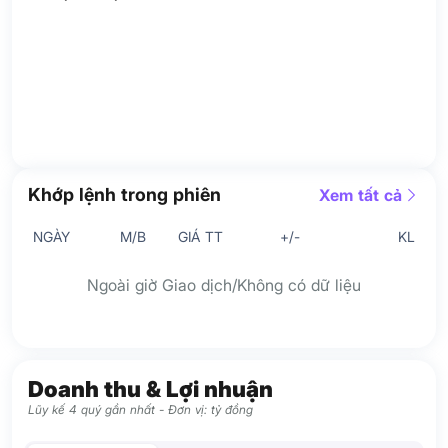
Khớp lệnh trong phiên
Xem tất cả
NGÀY
M/B
GIÁ TT
+/-
KL
Ngoài giờ Giao dịch/Không có dữ liệu
Doanh thu & Lợi nhuận
Lũy kế 4 quý gần nhất - Đơn vị: tỷ đồng