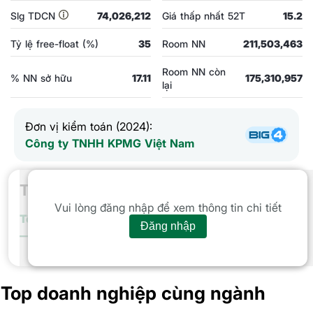
Slg TDCN
74,026,212
Giá thấp nhất 52T
15.2
Tỷ lệ free-float (%)
35
Room NN
211,503,463
Room NN còn
% NN sở hữu
17.11
175,310,957
lại
Đơn vị kiểm toán (2024):
Công ty TNHH KPMG Việt Nam
Thống kê giao dịch
Vui lòng đăng nhập để xem thông tin chi tiết
Tổng giá trị
GTGD Tự doanh
Nước ngoài
Cá nhân
Tổ chứ
Đăng nhập
Tổng giá trị GD trong phiên
Top doanh nghiệp cùng ngành