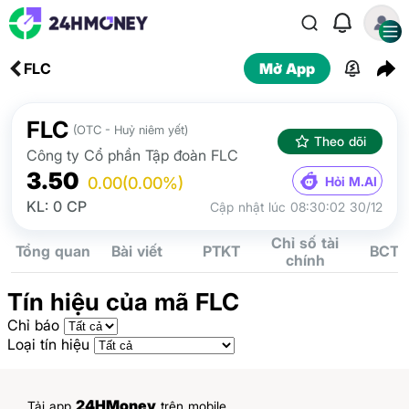
FLC
Mở App
FLC
(OTC - Huỷ niêm yết)
Theo dõi
Công ty Cổ phần Tập đoàn FLC
3.50
Hỏi M.AI
0.00
(0.00%)
KL: 0 CP
Cập nhật lúc 08:30:02 30/12
Chỉ số tài
Tổng quan
Bài viết
PTKT
BCTC
chính
Tín hiệu của mã FLC
Chỉ báo
Loại tín hiệu
24HMoney
Tải app
trên mobile