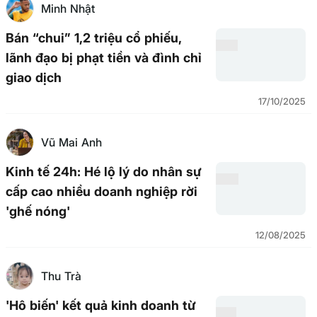
Minh Nhật
Bán “chui” 1,2 triệu cổ phiếu,
lãnh đạo bị phạt tiền và đình chỉ
giao dịch
17/10/2025
Vũ Mai Anh
Kinh tế 24h: Hé lộ lý do nhân sự
cấp cao nhiều doanh nghiệp rời
'ghế nóng'
12/08/2025
Thu Trà
'Hô biến' kết quả kinh doanh từ