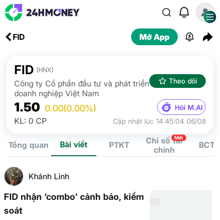
FID
Mở App
FID
(HNX)
Theo dõi
Công ty Cổ phần đầu tư và phát triển
doanh nghiệp Việt Nam
1.50
Hỏi M.AI
0.00
(0.00%)
KL: 0 CP
Cập nhật lúc 14:45:04 06/08
Mới
Chỉ số tài
Bài viết
Tổng quan
PTKT
BCTC
chính
Khánh Linh
FID nhận ‘combo’ cảnh báo, kiểm
soát