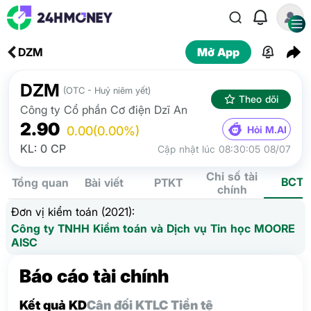
DZM
Mở App
DZM
(OTC - Huỷ niêm yết)
Theo dõi
Công ty Cổ phần Cơ điện Dzĩ An
2.90
Hỏi M.AI
0.00
(0.00%)
KL: 0 CP
Cập nhật lúc 08:30:05 08/07
Chỉ số tài
BCTC
Tổng quan
Bài viết
PTKT
chính
Đơn vị kiểm toán (2021):
Công ty TNHH Kiểm toán và Dịch vụ Tin học MOORE
AISC
Báo cáo tài chính
Kết quả KD
Cân đối KT
LC Tiền tệ