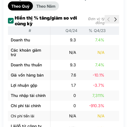
Theo Quý
Theo Năm
Hiển thị % tăng/giảm so với
Đơn vị: tỷ
đồng
cùng kỳ
#
Q4/24
% Q4/23
Q3
Doanh thu
9.3
7.4%
Các khoản giảm
N/A
N/A
trừ
Doanh thu thuần
9.3
7.4%
Giá vốn hàng bán
7.6
-10.1%
Lợi nhuận gộp
1.7
-3.7%
Thu nhập tài chính
0
7,311%
Chi phí tài chính
0
-910.3%
N/A
N/A
Chi phí tiền lãi
Lãi/lỗ từ công ty