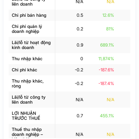
N/A
N/A
liên doanh
Chi phí bán hàng
0.5
12.6%
Chi phí quản lý
0.2
81%
doanh nghiệp
Lãi/lỗ từ hoạt động
0.9
689.1%
kinh doanh
Thu nhập khác
0
11,874%
Chi phí khác
-0.2
-187.6%
-
Thu nhập khác,
-0.2
-187.4%
-
ròng
Lãi/lỗ từ công ty
N/A
N/A
liên doanh
LỢI NHUẬN
0.7
455.1%
TRƯỚC THUẾ
Thuế thu nhập
doanh nghiệp –
N/A
N/A