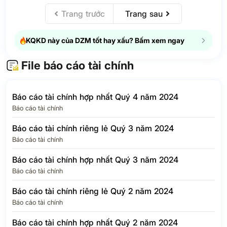
hiện thời
Trang trước
Trang sau
Thuế thu nhập
doanh nghiệp –
N/A
N/A
hoãn lại
KQKD này của DZM tốt hay xấu? Bấm xem ngay
Chi phí thuế thu
N/A
N/A
nhập doanh nghiệp
File báo cáo tài chính
LỢI NHUẬN SAU
0.7
455.1%
THUẾ TNDN
Báo cáo tài chính hợp nhất Quý 4 năm 2024
Lợi ích của cổ
Báo cáo tài chính
N/A
N/A
đông thiểu số
Báo cáo tài chính riêng lẻ Quý 3 năm 2024
Lợi nhuận của Cổ
Báo cáo tài chính
đông của Công ty
0.7
455.1%
mẹ
Báo cáo tài chính hợp nhất Quý 3 năm 2024
EPS Quý
138
453.9%
Báo cáo tài chính
Báo cáo tài chính riêng lẻ Quý 2 năm 2024
Báo cáo tài chính
Báo cáo tài chính hợp nhất Quý 2 năm 2024