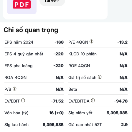
Tải về
Chỉ số quan trọng
EPS năm 2024
-168
P/E 4QGN
-13.2
EPS 4 quý gần nhất
-220
KLGD 10 phiên
N/A
EPS pha loãng
-220
ROE 4QGN
N/A
ROA 4QGN
N/A
Giá trị sổ sách
N/A
P/B
N/A
Beta
N/A
EV/EBIT
-71.52
EV/EBITDA
-94.78
Vốn hóa (tỷ)
16 (+0)
Slg niêm yết
5,395,985
Slg lưu hành
5,395,985
Giá cao nhất 52T
2.9