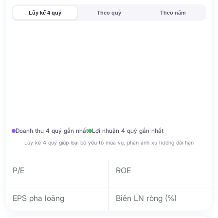
Lũy kế 4 quý
Theo quý
Theo năm
Doanh thu 4 quý gần nhất
Lợi nhuận 4 quý gần nhất
Lũy kế 4 quý giúp loại bỏ yếu tố mùa vụ, phản ánh xu hướng dài hạn
P/E
ROE
EPS pha loãng
Biên LN ròng (%)