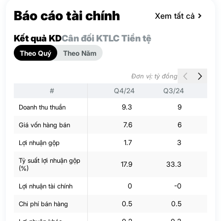
Báo cáo tài chính
Xem tất cả
Kết quả KD
Cân đối KT
LC Tiền tệ
Theo Quý
Theo Năm
Đơn vị: tỷ đồng
#
Q4/24
Q3/24
Q
9.3
9
Doanh thu thuần
7.6
6
Giá vốn hàng bán
1.7
3
Lợi nhuận gộp
Tỷ suất lợi nhuận gộp
17.9
33.3
(%)
0
-0
Lợi nhuận tài chính
0.5
0.5
Chi phí bán hàng