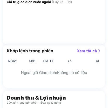
Giá trị giao dịch nước ngoài
(Luỹ kế - Tỷ)
Khớp lệnh trong phiên
Xem tất cả
NGÀY
M/B
GIÁ TT
+/-
KL
Ngoài giờ Giao dịch/Không có dữ liệu
Doanh thu & Lợi nhuận
Lũy kế 4 quý gần nhất - Đơn vị: tỷ đồng