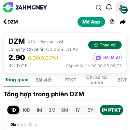
DZM
Mở App
DZM
(OTC - Huỷ niêm yết)
Theo dõi
Công ty Cổ phần Cơ điện Dzĩ An
2.90
Hỏi M.AI
0.00
(0.00%)
KL: 0 CP
Cập nhật lúc 08:30:05 08/07
Chỉ số tài
Tổng quan
Bài viết
PTKT
BCTC
chính
Tổng hợp trong phiên DZM
PTKT
1D
10D
1M
3M
6M
1Y
5Y
Giá
(nghìn đồng)