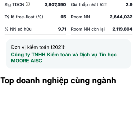
Slg TDCN
3,507,390
Giá thấp nhất 52T
2.9
Tỷ lệ free-float (%)
65
Room NN
2,644,032
% NN sở hữu
9.71
Room NN còn lại
2,119,894
Đơn vị kiểm toán (2021):
Công ty TNHH Kiểm toán và Dịch vụ Tin học
MOORE AISC
Top doanh nghiệp cùng ngành