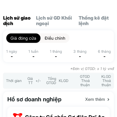
Lịch sử giao
Lịch sử GD Khối
Thống kê đặt
dịch
ngoại
lệnh
Giá đóng cửa
Điều chỉnh
1 ngày
1 tuần
1 tháng
3 tháng
6 tháng
-
-
-
-
-
*Đơn vị GTGD: x 1 tỷ vnđ
GTGD
KLGD
Giá
Tổng
Thời gian
+/-
KLGD
Thoả
Thoả
TT
GTGD
thuận
thuận
Hồ sơ doanh nghiệp
Xem thêm