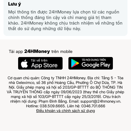
Lưu ý
Mọi thông tin được 24HMoney lựa chọn từ các nguồn
chính thống đáng tin cậy và chỉ mang giá trị tham
khảo. 24HMoney không chịu trách nhiệm về những tổn
thất do sử dụng những dữ liệu này.
24HMoney
Tải app
trên mobile
Cơ quan chủ quản: Công ty TNHH 24HMoney. Địa chỉ: Tầng 5 - Tòa
nhà Geleximco, số 36 phố Hoàng Cầu, Phường Ô Chợ Dừa, TP. Hà
Nội. Giấy phép mạng xã hội số 203/GP-BTTTT do BỘ THÔNG TIN
VÀ TRUYỀN THÔNG cấp ngày 09/06/2023 (thay thế cho Giấy phép
mạng xã hội số 103/GP-BTTTT cấp ngày 25/3/2019). Chịu trách
nhiệm nội dung: Phạm Đình Bằng. Email: support@24hmoney.vn.
Hotline: 038.509.6665. Liên hệ: 0346.701.666
Điều khoản và chính sách sử dụng