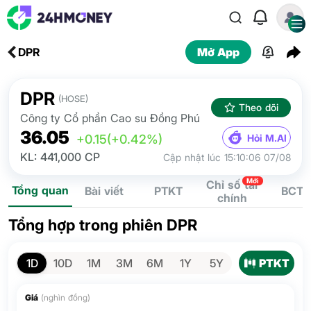
DPR
Mở App
DPR
(HOSE)
Theo dõi
Công ty Cổ phần Cao su Đồng Phú
36.05
Hỏi M.AI
+0.15
(+0.42%)
KL: 441,000 CP
Cập nhật lúc 15:10:06 07/08
Mới
Chỉ số tài
Tổng quan
Bài viết
PTKT
BCTC
chính
Tổng hợp trong phiên DPR
PTKT
1D
10D
1M
3M
6M
1Y
5Y
Giá
(nghìn đồng)