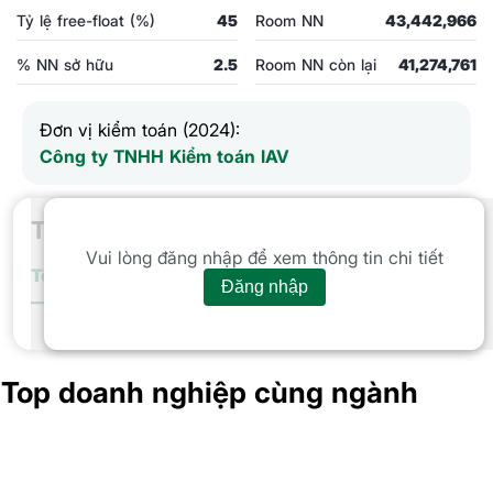
Tỷ lệ free-float (%)
45
Room NN
43,442,966
% NN sở hữu
2.5
Room NN còn lại
41,274,761
Đơn vị kiểm toán (2024):
Công ty TNHH Kiểm toán IAV
Thống kê giao dịch
Vui lòng đăng nhập để xem thông tin chi tiết
Tổng giá trị
GTGD Tự doanh
Nước ngoài
Cá nhân
Tổ chứ
Đăng nhập
Tổng giá trị GD trong phiên
Top doanh nghiệp cùng ngành