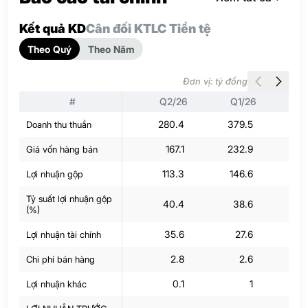
Kết quả KD
Cân đối KT
LC Tiền tệ
Theo Quý
Theo Năm
Đơn vị: tỷ đồng
#
Q2/26
Q1/26
Q
280.4
379.5
30
Doanh thu thuần
167.1
232.9
18
Giá vốn hàng bán
113.3
146.6
Lợi nhuận gộp
Tỷ suất lợi nhuận gộp
40.4
38.6
3
(%)
35.6
27.6
2
Lợi nhuận tài chính
2.8
2.6
Chi phí bán hàng
0.1
1
Lợi nhuận khác