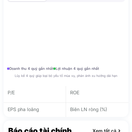
Doanh thu 4 quý gần nhất
Lợi nhuận 4 quý gần nhất
Lũy kế 4 quý giúp loại bỏ yếu tố mùa vụ, phản ánh xu hướng dài hạn
P/E
ROE
EPS pha loãng
Biên LN ròng (%)
Báo cáo tài chính
Xem tất cả