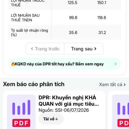
LỢI NHUẬN TRƯỚC
125.5
150.1
9
THUẾ
LỢI NHUẬN SAU
99.8
118.6
7
THUẾ TNDN
Tỷ suất lợi nhuận ròng
35.6
31.2
2
(%)
Trang trước
Trang sau
KQKD này của DPR tốt hay xấu? Bấm xem ngay
Xem báo cáo phân tích
Xem tất cả
DPR: Khuyến nghị KHẢ
QUAN với giá mục tiêu
46,100 đồng/cổ phiếu
Nguồn: SSI-06/07/2026
Tải về