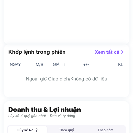
Khớp lệnh trong phiên
Xem tất cả
NGÀY
M/B
GIÁ TT
+/-
KL
Ngoài giờ Giao dịch/Không có dữ liệu
Doanh thu & Lợi nhuận
Lũy kế 4 quý gần nhất - Đơn vị: tỷ đồng
Lũy kế 4 quý
Theo quý
Theo năm