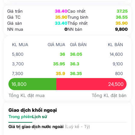
Giá trần
38.40
Cao nhất
37.25
Giá TC
35.90
Trung bình
36.55
Giá sàn
33.40
Thấp nhất
35.90
NN mua
0
NN bán
9,800
KL MUA
GIÁ MUA
GIÁ BÁN
KL BÁN
5,800
36
36.05
14,600
3,700
35.95
36.3
9,100
7,300
35.9
36.35
800
16,800
24,500
Tổng KL đặt mua
Tổng KL đặt bán
Giao dịch khối ngoại
Trong phiên
Lịch sử
Giá trị giao dịch nước ngoài
(Luỹ kế - Tỷ)