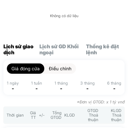
Không có dữ liệu
Lịch sử giao
Lịch sử GD Khối
Thống kê đặt
dịch
ngoại
lệnh
Giá đóng cửa
Điều chỉnh
1 ngày
1 tuần
1 tháng
3 tháng
6 tháng
-
-
-
-
-
*Đơn vị GTGD: x 1 tỷ vnđ
GTGD
KLGD
Giá
Tổng
Thời gian
+/-
KLGD
Thoả
Thoả
TT
GTGD
thuận
thuận