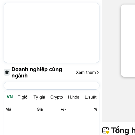
Doanh nghiệp cùng
Xem thêm
ngành
VN
T.giới
Tỷ giá
Crypto
H.hóa
L.suất
Mã
Giá
+/-
%
Tổng 