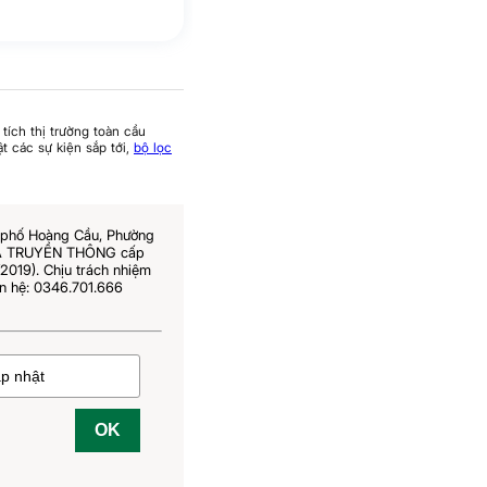
tích thị trường toàn cầu
t các sự kiện sắp tới,
bộ lọc
6 phố Hoàng Cầu, Phường
 VÀ TRUYỀN THÔNG cấp
019). Chịu trách nhiệm
n hệ: 0346.701.666
OK