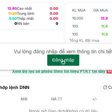
12.80
Cao nhất
0.00
KL MUA
GIÁ MUA
11.20
Trung bình
0.00
19,000
12.8
9.60
Thấp nhất
0.00
0
NN bán
0
100
11.4
100
11.3
Tổng KL đặt mua
 kỹ thuật
Vui lòng đăng nhập để xem thông tin chi tiế
Đăng nhập
Xem Bộ lọc cổ phiếu theo tín hiệu PTKT tại đây
Mớ
hớp lệnh DNN
C
M/B
GIÁ TT
+/-
Ngoài giờ Giao dịch/Không có dữ liệu