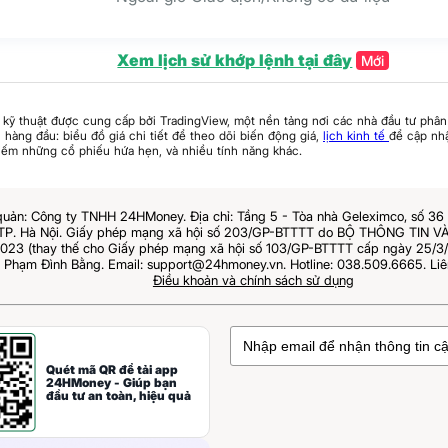
Xem lịch sử khớp lệnh tại đây
Mới
 kỹ thuật được cung cấp bởi TradingView, một nền tảng nơi các nhà đầu tư phân 
hàng đầu: biểu đồ giá chi tiết để theo dõi biến động giá,
lịch kinh tế
để cập nhậ
iếm những cổ phiếu hứa hẹn, và nhiều tính năng khác.
quản: Công ty TNHH 24HMoney. Địa chỉ: Tầng 5 - Tòa nhà Geleximco, số 3
 TP. Hà Nội. Giấy phép mạng xã hội số 203/GP-BTTTT do BỘ THÔNG TIN
023 (thay thế cho Giấy phép mạng xã hội số 103/GP-BTTTT cấp ngày 25/3/2
: Phạm Đình Bằng. Email: support@24hmoney.vn. Hotline: 038.509.6665. Liê
Điều khoản và chính sách sử dụng
Quét mã QR để tải app
24HMoney - Giúp bạn
đầu tư an toàn, hiệu quả