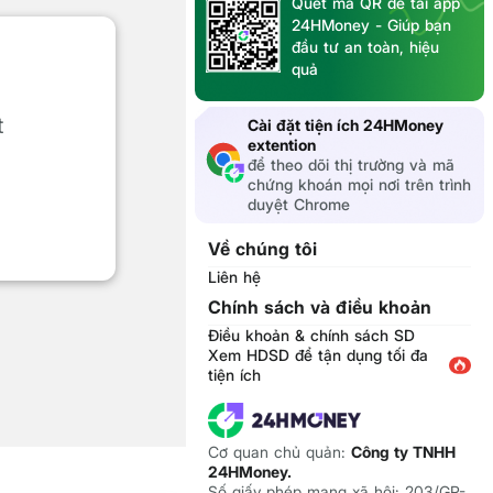
Quét mã QR để tải app
24HMoney - Giúp bạn
đầu tư an toàn, hiệu
quả
t
Cài đặt tiện ích 24HMoney
extention
để theo dõi thị trường và mã
chứng khoán mọi nơi trên trình
duyệt Chrome
Về chúng tôi
Liên hệ
Chính sách và điều khoản
Điều khoản & chính sách SD
Xem HDSD để tận dụng tối đa
tiện ích
Cơ quan chủ quản:
Công ty TNHH
24HMoney.
Số giấy phép mạng xã hội: 203/GP-