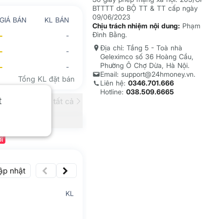
BTTTT do BỘ TT & TT cấp ngày
09/06/2023
GIÁ BÁN
KL BÁN
Chịu trách nhiệm nội dung:
Phạm
Đình Bằng.
-
-
Địa chỉ: Tầng 5 - Toà nhà
-
-
Geleximco số 36 Hoàng Cầu,
Phường Ô Chợ Dừa, Hà Nội.
-
-
Email: support@24hmoney.vn.
Tổng KL đặt bán
Liên hệ:
0346.701.666
Hotline:
038.509.6665
t
Xem tất cả
i
ập nhật
KL