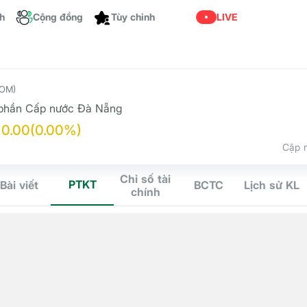
ch
Cộng đồng
LIVE
Tùy chỉnh
OM)
 phần Cấp nước Đà Nẵng
0.00
(0.00%)
Cập n
Chỉ số tài
PTKT
Bài viết
BCTC
Lịch sử KL
chính