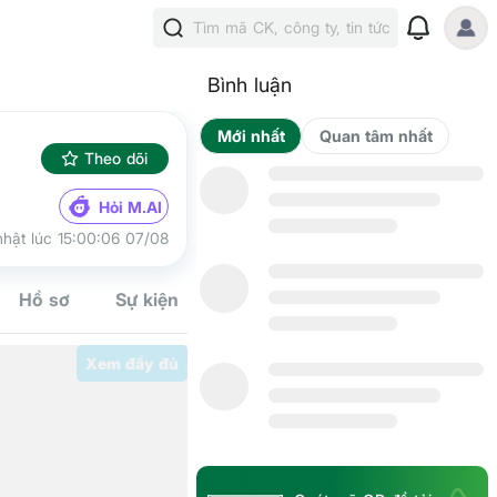
Tìm mã CK, công ty, tin tức
Bình luận
Mới nhất
Qua
Theo dõi
Hỏi M.AI
hật lúc 15:00:06 07/08
Hồ sơ
Sự kiện
Tín hiệu
Kế hoạch
Cộng đồn
Xem đầy đủ