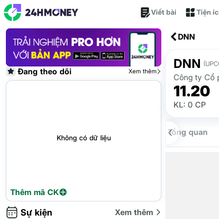
Viết bài
Tiện í
DNN
DNN
(UPC
Đang theo dõi
Xem thêm
Công ty Cổ
11.20
KL: 0 CP
Tổng quan
Không có dữ liệu
Thêm mã CK
Sự kiện
Xem thêm