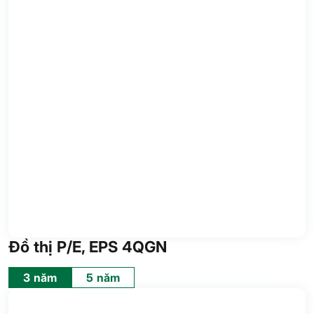
Đồ thị P/E, EPS 4QGN
3 năm
5 năm