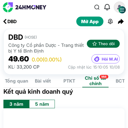
DBD
Mở App
DBD
(HOSE)
Theo dõi
Công ty Cổ phần Dược - Trang thiết
bị Y tế Bình Định
49.60
Hỏi M.AI
0.00
(0.00%)
KL: 33,200 CP
Cập nhật lúc 15:10:05 10/08
Mới
Chỉ số tài
Tổng quan
Bài viết
PTKT
BCTC
chính
Kết quả kinh doanh quý
3 năm
5 năm