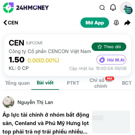
CEN
Mở App
CEN
(UPCOM)
Theo dõi
Công ty Cổ phần CENCON Việt Nam
1.50
Hỏi M.AI
0.00
(0.00%)
KL: 0 CP
Cập nhật lúc 15:00:04 06/08
Mới
Chỉ số tài
Bài viết
Tổng quan
PTKT
BCTC
chính
Nguyễn Thị Lan
Áp lực tài chính ở nhóm bất động
sản, Cenland và Phú Mỹ Hưng lọt
top phải trả nợ trái phiếu nhiều