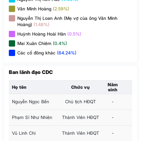
Văn Minh Hoàng
(2.59%)
Nguyễn Thị Loan Anh (Mẹ vợ của ông Văn Minh
Hoàng)
(1.48%)
Huỳnh Hoàng Hoài Hân
(0.5%)
Mai Xuân Chiêm
(0.4%)
Các cổ đông khác
(64.24%)
Ban lãnh đạo CDC
Năm
Họ tên
Chức vụ
sinh
Nguyễn Ngọc Bền
Chủ tịch HĐQT
-
Phạm Sĩ Như Nhiên
Thành Viên HĐQT
-
Vũ Linh Chi
Thành Viên HĐQT
-