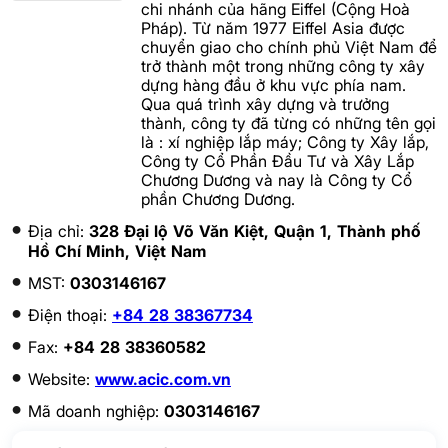
chi nhánh của hãng Eiffel (Cộng Hoà
Pháp). Từ năm 1977 Eiffel Asia được
chuyển giao cho chính phủ Việt Nam để
trở thành một trong những công ty xây
dựng hàng đầu ở khu vực phía nam.
Qua quá trình xây dựng và trưởng
thành, công ty đã từng có những tên gọi
là : xí nghiệp lắp máy; Công ty Xây lắp,
Công ty Cổ Phần Đầu Tư và Xây Lắp
Chương Dương và nay là Công ty Cổ
phần Chương Dương.
Địa chỉ:
328 Đại lộ Võ Văn Kiệt, Quận 1, Thành phố
Hồ Chí Minh, Việt Nam
MST:
0303146167
Điện thoại:
+84 28 38367734
Fax:
+84 28 38360582
Website:
www.acic.com.vn
Mã doanh nghiệp:
0303146167