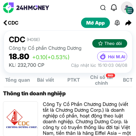
CDC
Mở App
CDC
(HOSE)
Theo dõi
Công ty Cổ phần Chương Dương
18.80
Hỏi M.AI
+0.10
(+0.53%)
KL: 232,700 CP
Cập nhật lúc 15:10:03 06/08
Mới
Chỉ số tài
Tổng quan
Bài viết
PTKT
BCTC
chính
Thông tin doanh nghiệp
Công Ty Cổ Phần Chương Dương (viết
tắt là Chương Dương Corp.) là doanh
nghiệp cổ phần, hoạt động theo luật
doanh nghiệp. Chương Dương Corp. là
công ty có truyền thống lâu đời tại Việt
Nam, tiền thân là hãng Eiffel Asia – một