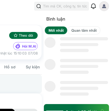
Tìm mã CK, công ty, tin tức
Bình luận
Mới nhất
Qua
Theo dõi
Hỏi M.AI
nhật lúc 15:10:03 07/08
Hồ sơ
Sự kiện
Tín hiệu
Kế hoạch
Cộng đồn