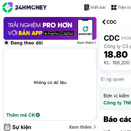
Viết bài
Tiện í
CDC
CDC
(HOS
Đang theo dõi
Xem thêm
Công ty Cổ
18.80
KL: 188,200
Tổng quan
Không có dữ liệu
Đơn vị kiểm 
Công ty TN
Thêm mã CK
Báo cáo
Sự kiện
Xem thêm