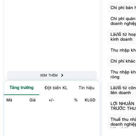
Chi phí bán 
Chi phí quản
doanh nghiệ
Lãi/lỗ từ ho
kinh doanh
Thu nhập kh
Chi phí khác
Thu nhập kh
XEM THÊM
ròng
Tăng trưởng
Lãi/lỗ từ côn
Đột biến KL
Tín hiệu
liên doanh
Mã
Giá
+/-
%
KLGD
LỢI NHUẬN
TRƯỚC THU
Thuế thu nh
doanh nghiệ
hiện thời