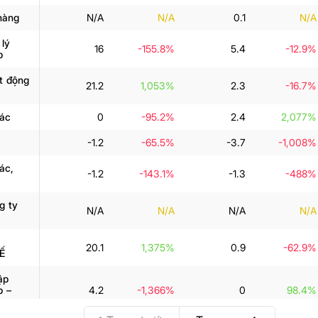
hàng
N/A
N/A
0.1
N/A
 lý
16
-155.8%
5.4
-12.9%
p
ạt động
21.2
1,053%
2.3
-16.7%
ác
0
-95.2%
2.4
2,077%
-1.2
-65.5%
-3.7
-1,008%
ác,
-1.2
-143.1%
-1.3
-488%
g ty
N/A
N/A
N/A
N/A
20.1
1,375%
0.9
-62.9%
Ế
ập
p –
4.2
-1,366%
0
98.4%