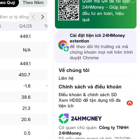
Quét mã QR để tải app
heo Quý
Theo Năm
24HMoney - Giúp bạn
đầu tư an toàn, hiệu
Đơn vị: tỷ đồng
quả
5
Q4/25
% Q4/24
Q3/25
% Q3/24
Cài đặt tiện ích 24HMoney
449.1
1.9%
289.4
23.3%
extention
để theo dõi thị trường và mã
N/A
N/A
N/A
N/A
chứng khoán mọi nơi trên trình
duyệt Chrome
449.1
1.9%
289.4
23.3%
Về chúng tôi
450.7
-4.6%
263.2
-16.5%
Liên hệ
-1.6
-116.9%
26.1
194.7%
Chính sách và điều khoản
Điều khoản & chính sách SD
38.6
84.2%
4.5
2.7%
Xem HDSD để tận dụng tối đa
tiện ích
21.3
20.8%
15.7
-138.5%
20.6
18.4%
15.7
-142.2%
Cơ quan chủ quản:
Công ty TNHH
24HMoney.
0.5
161.5%
-0.1
-174.5%
Số giấy phép mạng xã hội: 203/GP-