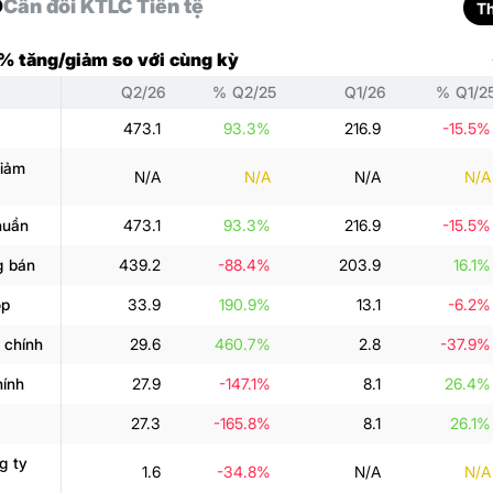
D
Cân đối KT
LC Tiền tệ
T
 % tăng/giảm so với cùng kỳ
Q2/26
% Q2/25
Q1/26
% Q1/2
473.1
93.3%
216.9
-15.5%
giảm
N/A
N/A
N/A
N/A
huần
473.1
93.3%
216.9
-15.5%
g bán
439.2
-88.4%
203.9
16.1%
ộp
33.9
190.9%
13.1
-6.2%
 chính
29.6
460.7%
2.8
-37.9%
hính
27.9
-147.1%
8.1
26.4%
27.3
-165.8%
8.1
26.1%
g ty
1.6
-34.8%
N/A
N/A