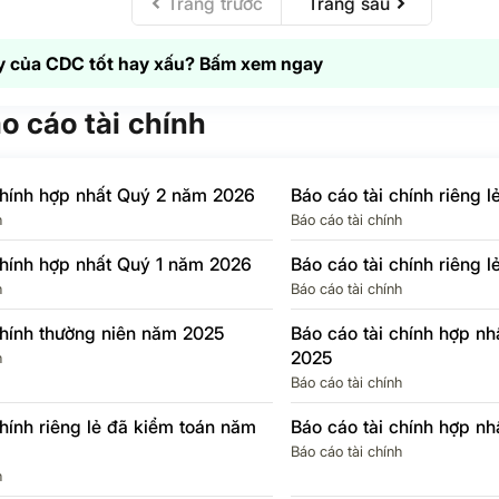
Trang trước
Trang sau
ập
p –
N/A
N/A
N/A
N/A
 của CDC tốt hay xấu? Bấm xem ngay
 thu
4.2
-405.5%
0
97.3%
nghiệp
áo cáo tài chính
 SAU
15.9
483.9%
0.9
-50.6%
chính hợp nhất Quý 2 năm 2026
Báo cáo tài chính riêng 
cổ
N/A
N/A
0
12.1%
h
Báo cáo tài chính
ố
chính hợp nhất Quý 1 năm 2026
Báo cáo tài chính riêng 
ủa Cổ
ng ty
15.9
314.4%
0.9
-51.5%
h
Báo cáo tài chính
chính thường niên năm 2025
Báo cáo tài chính hợp n
138
-20.7%
17
-79.3%
2025
h
Báo cáo tài chính
chính riêng lẻ đã kiểm toán năm
Báo cáo tài chính hợp n
Báo cáo tài chính
h