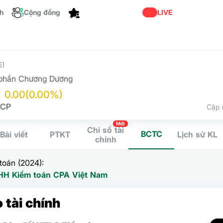
Dành cho bạn
ch
Cộng đồng
LIVE
E)
 phần Chương Dương
0.00
(0.00%)
 CP
Cập 
Mới
Chỉ số tài
BCTC
Bài viết
PTKT
Lịch sử KL
chính
toán (2024):
HH Kiểm toán CPA Việt Nam
 tài chính