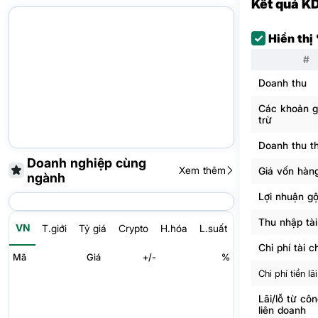
Kết quả K
Hiển thị
#
Doanh thu
Các khoản 
trừ
Doanh thu t
Doanh nghiệp cùng
Xem thêm
Giá vốn hàn
ngành
Lợi nhuận g
Thu nhập tài
VN
T.giới
Tỷ giá
Crypto
H.hóa
L.suất
Chi phí tài c
Mã
Giá
+/-
%
Chi phí tiền lãi
Lãi/lỗ từ côn
liên doanh