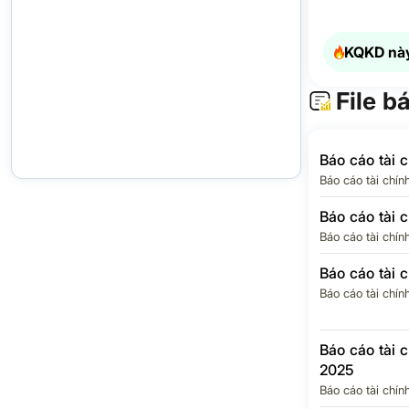
Thuế thu nh
doanh nghiệ
hoãn lại
KQKD này
Chi phí thuế
nhập doanh 
File b
LỢI NHUẬN
THUẾ TNDN
Báo cáo tài 
Lợi ích của 
Báo cáo tài chín
đông thiểu s
Báo cáo tài 
Lợi nhuận c
đông của Cô
Báo cáo tài chín
mẹ
Báo cáo tài 
EPS Quý
Báo cáo tài chín
Báo cáo tài 
2025
Báo cáo tài chín