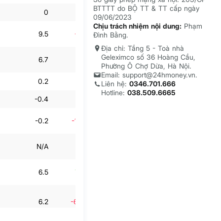
BTTTT do BỘ TT & TT cấp ngày
0
-58%
0.1
83.5%
09/06/2023
Chịu trách nhiệm nội dung:
Phạm
9.5
-29.2%
6
-14.7%
Đình Bằng.
Địa chỉ: Tầng 5 - Toà nhà
Geleximco số 36 Hoàng Cầu,
6.7
297%
8.7
670.3%
Phường Ô Chợ Dừa, Hà Nội.
Email: support@24hmoney.vn.
0.2
-92.1%
2
2,935%
Liên hệ:
0346.701.666
Hotline:
038.509.6665
-0.4
-65%
-0.3
36.3%
-0.2
-106.5%
1.7
614.7%
N/A
N/A
N/A
N/A
6.5
720.1%
10.5
1,205%
6.2
-655.8%
2.2
N/A