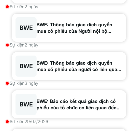
Mai Song Hào
Sự kiện
2 ngày
BWE: Thông báo giao dịch quyền
BWE
mua cổ phiếu của Người nội bộ
Nguyễn Văn Thiền, Tạ Trọng Hiệp,
Trần Chiến Công
Sự kiện
2 ngày
BWE: Thông báo giao dịch quyền
BWE
mua cổ phiếu của người có liên quan
đến Người nội bộ Nguyễn Thị Diên,
Nguyễn Thị Ngọc Thanh, Trần Tuyết
Sự kiện
3 ngày
Lan
BWE: Báo cáo kết quả giao dịch cổ
BWE
phiếu của tổ chức có liên quan đến
người nội bộ Công ty TNHH Thương
mại N.T.P
Sự kiện
29/07/2026