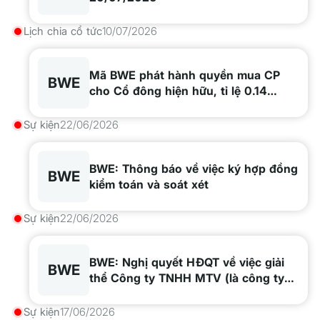
Lịch chia cổ tức
10/07/2026
Mã BWE phát hành quyền mua CP
BWE
cho Cổ đông hiện hữu, tỉ lệ 0.14
(phát hành thêm: 31,418,377), ngày
GDKHQ 2026-07-23, ngày thực hiện
Sự kiện
22/06/2026
2026-07-24
BWE: Thông báo về việc ký hợp đồng
BWE
kiểm toán và soát xét
Sự kiện
22/06/2026
BWE: Nghị quyết HĐQT về việc giải
BWE
thể Công ty TNHH MTV (là công ty
con với 100% vốn góp của Biwase)
Sự kiện
17/06/2026