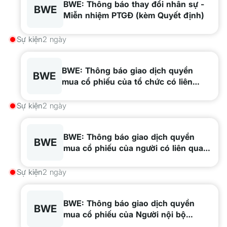
BWE: Thông báo thay đổi nhân sự -
BWE
Miễn nhiệm PTGĐ (kèm Quyết định)
Sự kiện
2 ngày
BWE: Thông báo giao dịch quyền
BWE
mua cổ phiếu của tổ chức có liên
quan đến Người nội bộ Công ty Cổ
phần Tân Thanh, BCH Công đoàn
Sự kiện
2 ngày
Công ty Cổ phần - Tổng Công ty
Nước – Môi trường Bình Dương
BWE: Thông báo giao dịch quyền
BWE
mua cổ phiếu của người có liên quan
đến Người nội bộ Nguyễn Ngọc Hồ
Sự kiện
2 ngày
BWE: Thông báo giao dịch quyền
BWE
mua cổ phiếu của Người nội bộ
Dương Anh Thư, Dương Hoàng Sơn,