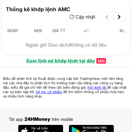
Thống kê khớp lệnh AMC
Cập nhật
NGÀY
M/B
GIÁ TT
+/-
KL
Ngoài giờ Giao dịch/Không có dữ liệu
Xem lịch sử khớp lệnh tại đây
Mới
Biểu đồ phân tích kỹ thuật được cung cấp bởi TradingView, một nền tảng
nơi các nhà đầu tư phân tích thị trường toàn cầu bằng các công cụ hàng
đầu: biểu đồ giá chi tiết để theo dõi biến động giá,
lịch kinh tế
để cập nhật
các sự kiện sắp tới,
bộ lọc cổ phiếu
để tìm kiếm những cổ phiếu hứa hẹn,
và nhiều tính năng khác.
24HMoney
Tải app
trên mobile