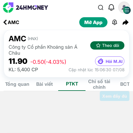
AMC
Mở App
AMC
(HNX)
Theo dõi
Công ty Cổ phần Khoáng sản Á
Châu
11.90
Hỏi M.AI
-0.50
(-4.03%)
KL: 5,400 CP
Cập nhật lúc 15:06:30 07/08
Chỉ số tài
PTKT
Tổng quan
Bài viết
BCTC
chính
Xem đầy đủ