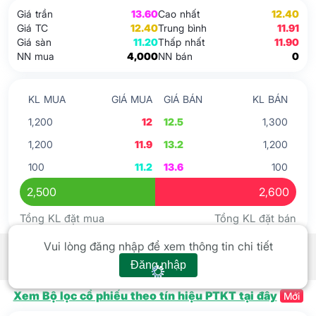
Giá trần
13.60
Cao nhất
12.40
Giá TC
12.40
Trung bình
11.91
Giá sàn
11.20
Thấp nhất
11.90
NN mua
4,000
NN bán
0
KL MUA
GIÁ MUA
GIÁ BÁN
KL BÁN
1,200
12
12.5
1,300
1,200
11.9
13.2
1,200
100
11.2
13.6
100
2,500
2,600
Tổng KL đặt mua
Tổng KL đặt bán
Tín hiệu kỹ thuật
Xem tất cả
Vui lòng đăng nhập để xem thông tin chi tiết
Đăng nhập
Xem Bộ lọc cổ phiếu theo tín hiệu PTKT tại đây
Mới