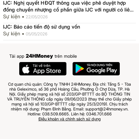
IJC: Nghị quyết HĐQT thông qua việc phê duyệt hợp
đồng chuyển nhượng cổ phần giữa IJC với người có liên
quan của người nội bộ
Sự kiện •
22/05/2026
IJC: Báo cáo tiến độ sử dụng vốn
Sự kiện •
05/05/2026
24HMoney
Tải app
trên mobile
Cơ quan chủ quản: Công ty TNHH 24HMoney. Địa chỉ: Tầng 5 - Tòa
nhà Geleximco, số 36 phố Hoàng Cầu, Phường Ô Chợ Dừa, TP. Hà
Nội. Giấy phép mạng xã hội số 203/GP-BTTTT do BỘ THÔNG TIN
VÀ TRUYỀN THÔNG cấp ngày 09/06/2023 (thay thế cho Giấy phép
mạng xã hội số 103/GP-BTTTT cấp ngày 25/3/2019). Chịu trách
nhiệm nội dung: Phạm Đình Bằng. Email: support@24hmoney.vn.
Hotline: 038.509.6665. Liên hệ: 0346.701.666
Điều khoản và chính sách sử dụng