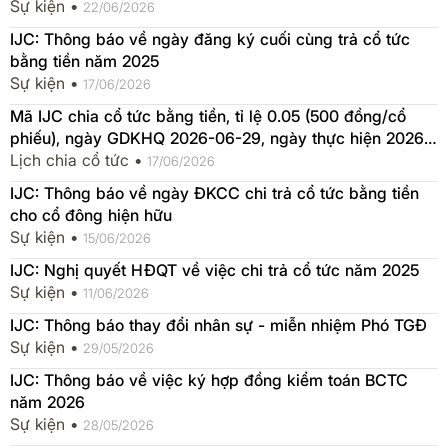
Sự kiện •
22/06/2026
IJC: Thông báo về ngày đăng ký cuối cùng trả cổ tức
bằng tiền năm 2025
Sự kiện •
17/06/2026
Mã IJC chia cổ tức bằng tiền, tỉ lệ 0.05 (500 đồng/cổ
phiếu), ngày GDKHQ 2026-06-29, ngày thực hiện 2026-
10-07
Lịch chia cổ tức •
17/06/2026
IJC: Thông báo về ngày ĐKCC chi trả cổ tức bằng tiền
cho cổ đông hiện hữu
Sự kiện •
15/06/2026
IJC: Nghị quyết HĐQT về việc chi trả cổ tức năm 2025
Sự kiện •
11/06/2026
IJC: Thông báo thay đổi nhân sự - miễn nhiệm Phó TGĐ
Sự kiện •
29/05/2026
IJC: Thông báo về việc ký hợp đồng kiểm toán BCTC
năm 2026
Sự kiện •
28/05/2026