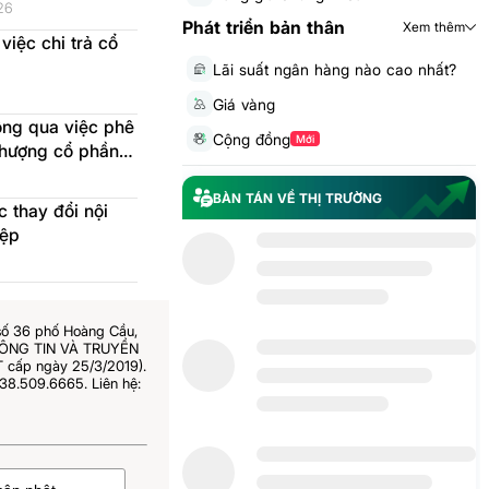
026-10-07
26
Phát triển bản thân
Xem thêm
iệc chi trả cổ
Lãi suất ngân hàng nào cao nhất?
Giá vàng
ông qua việc phê
Cộng đồng
Mới
hượng cổ phần
n quan của người
BÀN TÁN VỀ THỊ TRƯỜNG
c thay đổi nội
iệp
số 36 phố Hoàng Cầu,
THÔNG TIN VÀ TRUYỀN
 cấp ngày 25/3/2019).
38.509.6665. Liên hệ: