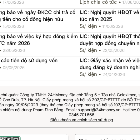
 •
06-29, ngày thực hiện 2
Lịch chia cổ tức •
17/06/2026
17/06/20
ông báo về ngày ĐKCC chi trả cổ
IJC: Nghị quyết HĐQT về v
 tiền cho cổ đông hiện hữu
tức năm 2025
 •
Sự kiện •
15/06/2026
11/06/2026
ông báo về việc ký hợp đồng kiểm
IJC: Nghị quyết HĐQT th
TC năm 2026
duyệt hợp đồng chuyển n
 •
giữa IJC với người có liê
Sự kiện •
28/05/2026
22/05/2026
nội bộ
 cáo tiến độ sử dụng vốn
IJC: Giấy xác nhận về việ
 •
dung đăng ký doanh ngh
05/05/2026
Sự kiện •
24/04/2026
chủ quản: Công ty TNHH 24HMoney. Địa chỉ: Tầng 5 - Tòa nhà Geleximco, 
Ô Chợ Dừa, TP. Hà Nội. Giấy phép mạng xã hội số 203/GP-BTTTT do BỘ 
 ngày 09/06/2023 (thay thế cho Giấy phép mạng xã hội số 103/GP-BTTTT
ch nhiệm nội dung: Phạm Đình Bằng. Email: support@24hmoney.vn. Hotline: 0
0346.701.666
Điều khoản và chính sách sử dụng