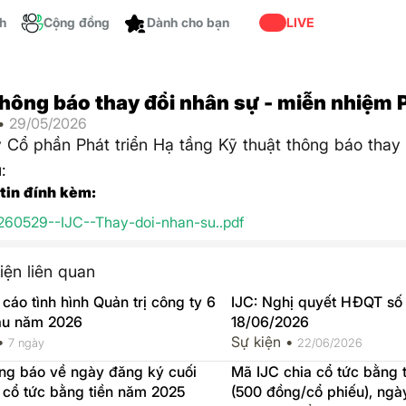
ch
Cộng đồng
Dành cho bạn
LIVE
Thông báo thay đổi nhân sự - miễn nhiệm
 •
29/05/2026
 Cổ phần Phát triển Hạ tầng Kỹ thuật thông báo thay
:
 tin đính kèm:
260529--IJC--Thay-doi-nhan-su..pdf
iện liên quan
 cáo tình hình Quản trị công ty 6
IJC: Nghị quyết HĐQT số
ầu năm 2026
18/06/2026
 •
Sự kiện •
7 ngày
22/06/2026
ông báo về ngày đăng ký cuối
Mã IJC chia cổ tức bằng ti
 cổ tức bằng tiền năm 2025
(500 đồng/cổ phiếu), n