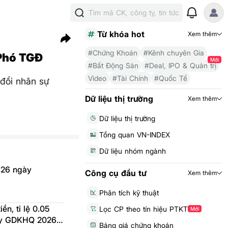
Tìm mã CK, công ty, tin tức
Từ khóa hot
Xem thêm
#Chứng Khoán
#Kênh chuyên Gia
 Phó TGĐ
Mới
#Bất Động Sản
#Deal, IPO & Quản trị
Video
#Tài Chính
#Quốc Tế
 đổi nhân sự
Dữ liệu thị trường
Xem thêm
Dữ liệu thị trường
Tổng quan VN-INDEX
Dữ liệu nhóm ngành
 26 ngày
Công cụ đầu tư
Xem thêm
Phân tích kỹ thuật
ền, tỉ lệ 0.05
Lọc CP theo tín hiệu PTKT
Mới
gày GDKHQ 2026-
Bảng giá chứng khoán