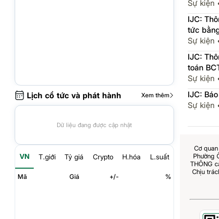
Sự kiện
IJC: Th
tức bằng
Sự kiện
IJC: Th
toán BC
Sự kiện
IJC: Báo
Lịch cổ tức và phát hành
Xem thêm
Sự kiện
Dữ liệu đang được cập nhật
Cơ quan 
Phường 
VN
T.giới
Tỷ giá
Crypto
H.hóa
L.suất
THÔNG cấp
Chịu trá
Mã
Giá
+/-
%