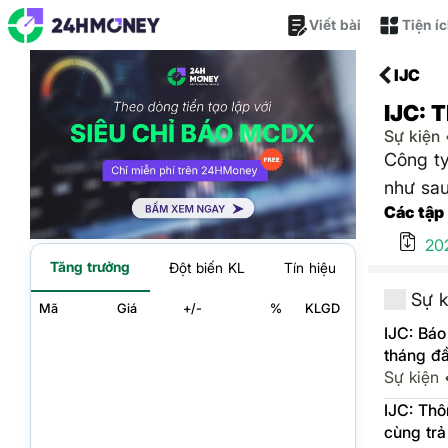
Viết bài
Tiện í
IJC
IJC: 
Sự kiện
Công ty
như sau
Các tập
20
Tăng trưởng
Đột biến KL
Tín hiệu
Sự k
Mã
Giá
+/-
%
KLGD
IJC: Báo
tháng đ
Sự kiện
IJC: Th
cùng trả